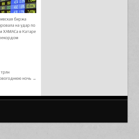
вивская биржа
ировала на удар по
м ХАМАСа в Катаре
рекордом
 трлн
 новогоднюю ночь →