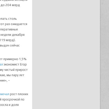
% до 204 млрд
елать столь
этот раз ожидается
 оперативные
 недели декабря
119 млрд).
 выдач сейчас
яет примерно 1,5%
ал
экономист Егор
ому чистый прирост
маю, мы пару лет
ние», –
тмечал
рост плохих
й просрочкой по
росла и доля