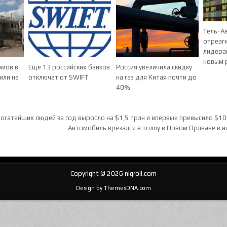
Тель-А
отреаг
лидера
новым 
мов в
Еще 13 российских банков
Россия увеличила скидку
или на
отключат от SWIFT
на газ для Китая почти до
40%
ия по записям
огатейших людей за год выросло на $1,5 трлн и впервые превысило $10
Автомобиль врезался в толпу в Новом Орлеане в
Copyright © 2026 nigroll.com
Design by ThemesDNA.com