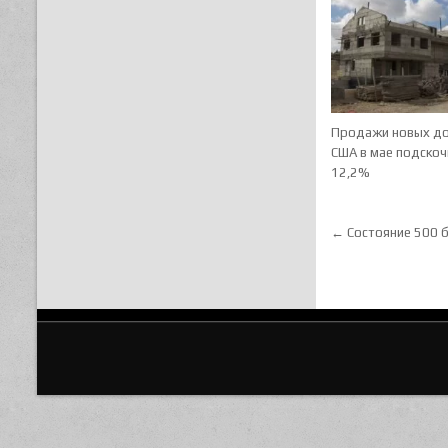
Продажи новых до
США в маe подскоч
12,2%
Навигац
← Состояние 500 б