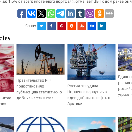
– до 1,6% от всего ипотечного портфеля, отмечает ЦБ. Годом ранее был
Share:
cles
Единст
Правительство РФ
решил 
Россия вынудила
приостановило
российс
Норвегию вернуться к
публикацию статистики о
угрозы 
идее добывать нефть в
 Китае
добыче нефти и газа
Арктике
езко