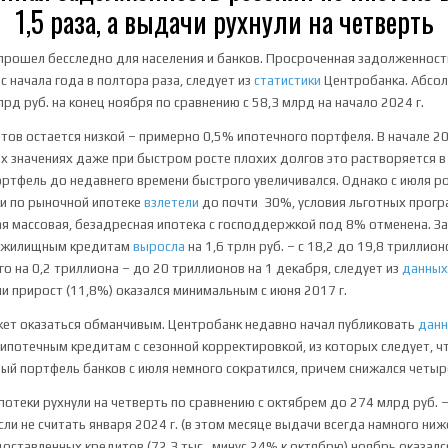
1,5 раза, а выдачи рухнули на четверть
 прошел бесследно для населения и банков. Просроченная задолженнос
с начала года в полтора раза, следует из
статистики
Центробанка. Абсол
лрд руб. на конец ноября по сравнению с 58,3 млрд на начало 2024 г.
тов остается низкой – примерно 0,5% ипотечного портфеля. В начале 20
х значениях даже при быстром росте плохих долгов это растворяется 
портфель до недавнего времени быстрого увеличивался. Однако с июля р
ки по рыночной ипотеке
взлетели
до почти 30%, условия льготных прогр
ая массовая, безадресная ипотека с господдержкой под 8% отменена. З
о жилищным кредитам
выросла
на 1,6 трлн руб. – с 18,2 до 19,8 триллио
го на 0,2 триллиона – до 20 триллионов на 1 декабря, следует из
данны
 прирост (11,8%) оказался минимальным с июня 2017 г.
жет оказаться обманчивым. Центробанк недавно начал публиковать
дан
ипотечным кредитам с сезонной корректировкой, из которых следует, чт
ый портфель банков с июля немного сократился, причем снижался четыре
отеки рухнули на четверть по сравнению с октябрем до 274 млрд руб. – 
если не считать января 2024 г. (в этом месяце выдачи всегда намного ниже
доставленных кредитов (72,3 тыс., минус 24% к октябрю) ноябрь оказа