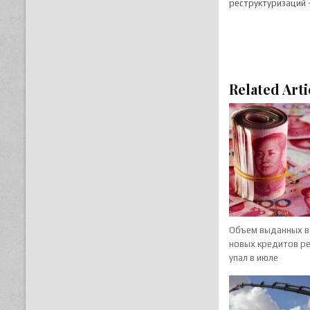
реструктуризаций 
Related Arti
Объем выданных в
новых кредитов р
упал в июле