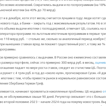
е без всяких исключений. Сократились выдачи и по госпрограммам (на 18
рыночной ипотеки (на 40% до 70 млрд).
т и в декабре, хотя этот месяц считается лучшим в году: люди хотят сд
 нового года, а банки – закрыть год с максимальным результатом. Но в 
го объема выдачи ипотеки с господдержкой, отмечает ЦБ, ссылаясь на
 оператора программ: по льготным ипотечным программам в первые три
о 118 млрд руб. – столько же, сколько за аналогичный период ноября (
при нынешних ставках вряд ли покажет существенный рост, к тому же ¾
программы.
в примерно сравнялось с выдачами. В России оно ежемесячно составл
 размера портфеля, сейчас это примерно 300 млрд руб. в месяц,
оценив
погашение падает по мере роста ставок, следует из статистики ЦБ. Поэт
 рухнет с 4 трлн руб. в год до «около нуля», прогнозировал Сусин. «Я ду
 ипотеки с тем, чтобы привести рынок в нормальное равновесное состоя
ения Сбербанка Герман Греф.
вливается, начинают проявляться накопленные проблемы. ЦБ недавно
о
в, не обслуживаемых свыше 90 дней. Регулятор связывает это с большо
во второй половине 2023 – начале 2024 года на покупку новостроек. Вы