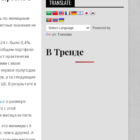
TRANSLATE:
ть по жилищным
ютные значения не
Powered by
Translate
24 г. было 0,4%.
В Тренде
в общем портфеле.
ост практически
амм с июля
а первое полугодие
нов, а за следующие
х
ЦБ. В результате в
ные
о размере
о с этой
 месяца из пяти.
это минимум с II
, чем в другие). А
лся худшим месяцем