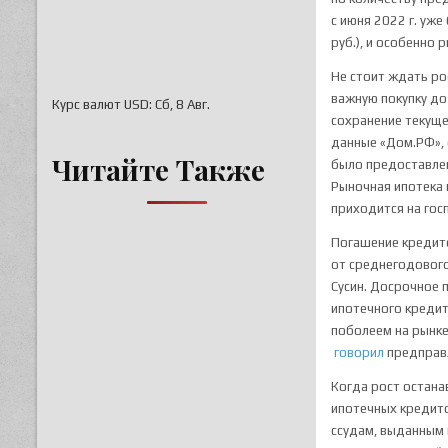
с июня 2022 г. уж
руб.), и особенно 
Не стоит ждать рос
важную покупку до
Курс валют
USD
: Сб, 8 Авг.
сохранение текуще
данные «Дом.РФ»,
Читайте Также
было предоставлен
Рыночная ипотека 
приходится на гос
Погашение кредито
от среднегодового
Сусин. Досрочное 
ипотечного кредита
поболеем на рынке
говорил
предправл
Когда рост остана
ипотечных кредито
ссудам, выданным 