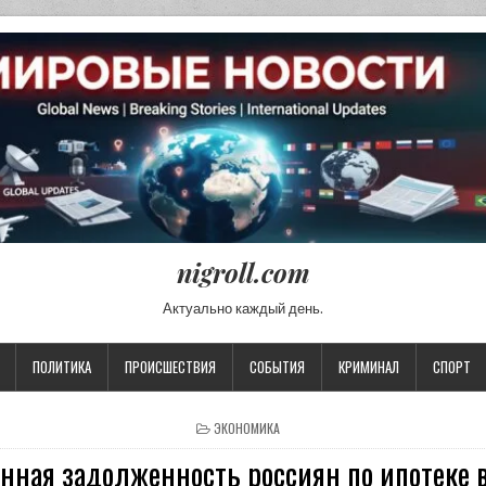
nigroll.com
Актуально каждый день.
ПОЛИТИКА
ПРОИСШЕСТВИЯ
СОБЫТИЯ
КРИМИНАЛ
СПОРТ
POSTED IN
ЭКОНОМИКА
нная задолженность россиян по ипотеке 