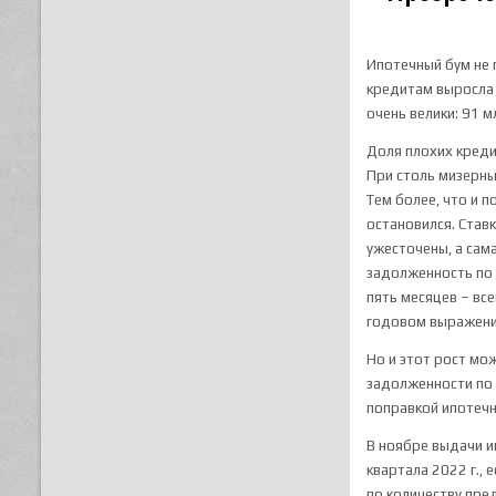
Ипотечный бум не
кредитам выросла 
очень велики: 91 м
Доля плохих креди
При столь мизерны
Тем более, что и 
остановился. Став
ужесточены, а сам
задолженность п
пять месяцев – все
годовом выражении
Но и этот рост мо
задолженности по 
поправкой ипотечн
В ноябре выдачи ип
квартала 2022 г., 
по количеству пре