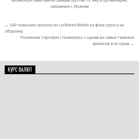
Великобритания ввела санкции против 12 лиц и организаций,
связанных с Ираном
Навигация по записям
← S&P повысило прогноз по Lockheed Martin на фоне спроса на
оборонку
Розничная торговля столкнулась с одним из самых тяжелых
кризисов в истории →
КУРС ВАЛЮТ