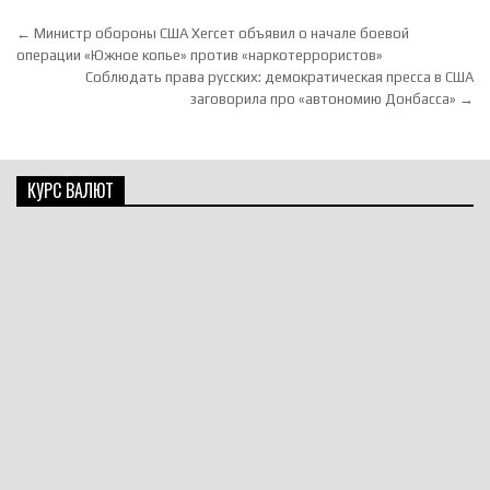
Навигация по записям
← Министр обороны США Хегсет объявил о начале боевой
операции «Южное копье» против «наркотеррористов»
Соблюдать права русских: демократическая пресса в США
заговорила про «автономию Донбасса» →
КУРС ВАЛЮТ