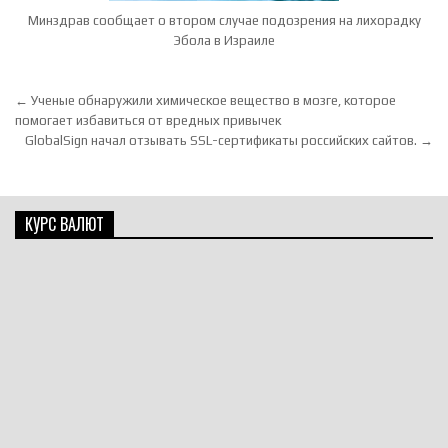
Минздрав сообщает о втором случае подозрения на лихорадку
Эбола в Израиле
Навигация по записям
← Ученые обнаружили химическое вещество в мозге, которое
помогает избавиться от вредных привычек
GlobalSign начал отзывать SSL-сертификаты российских сайтов. →
КУРС ВАЛЮТ