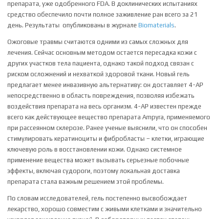
препарата, уже одобренного FDA. В доклинических испытаниях
средство обеспечило почти полное заживление ран всего за 21
день. Результаты опубликованы в журнале
Biomaterials
.
Ожоговые травмы считаются одними из самых сложных для
лечения. Сейчас основным методом остается пересадка кожи с
других участков тела пациента, однако такой подход связан с
риском осложнений и нехваткой здоровой ткани. Новый гель
предлагает менее инвазивную альтернативу: он доставляет 4-AP
непосредственно в область повреждения, позволяя избежать
воздействия препарата на весь организм. 4-AP известен прежде
всего как действующее вещество препарата Ampyra, применяемого
при рассеянном склерозе. Ранее ученые выяснили, что он способен
стимулировать кератиноциты и фибробласты – клетки, играющие
ключевую роль в восстановлении кожи. Однако системное
применение вещества может вызывать серьезные побочные
эффекты, включая судороги, поэтому локальная доставка
препарата стала важным решением этой проблемы.
По словам исследователей, гель постепенно высвобождает
лекарство, хорошо совместим с живыми клетками и значительно