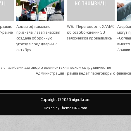
ердили,
Армия официально
WSJ: Переговоры с ХАМАС
Азерба
Украине
признала: левая анархия
об освобождении 50
могут п
создала оборонную
заложников провалились
«Согла
угрозу в преддверии 7
вместо
октября
Аравии
ия по записям
а с талибами договор о военно-техническом сотрудничестве
Администрация Трампа ведёт переговоры о финанс
Copyright © 2026 nigroll.com
Design by ThemesDNA.com