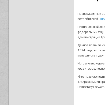
Правозащитные орг
потребителей
США
Национальный алья
федеральный суд В
администрации Тр
Данное правило и
1974 года, которы
меньшинств и друг
Истцы утверждают,
кредиторов, неспр
«Это правило подр
дискриминации при
Democracy Forward