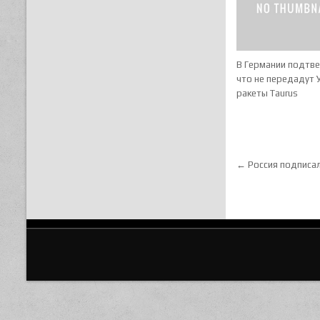
В Германии подтв
что не передадут 
ракеты Taurus
Навигац
← Россия подписал