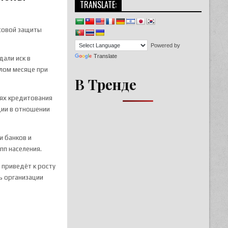
TRANSLATE:
нсовой защиты
Powered by
Translate
дали иск в
шлом месяце при
В Тренде
тях кредитования
ции в отношении
и банков и
пп населения.
 приведёт к росту
ь организации