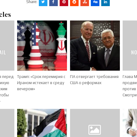
Share:
cles
я перед
Трамп: «Срок перемирия с
ПА отвергает требования
Глава 
тихую
Ираном истекает в среду
США о реформах
продви
ским
вечером»
против 
чтобы
Смотри
»