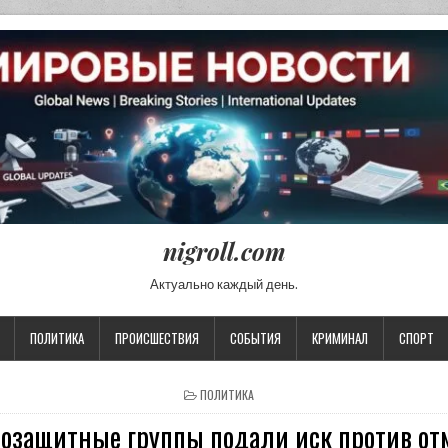
nigroll.com
Актуально каждый день.
ПОЛИТИКА
ПРОИСШЕСТВИЯ
СОБЫТИЯ
КРИМИНАЛ
СПОРТ
POSTED IN
ПОЛИТИКА
озащитные группы подали иск против о