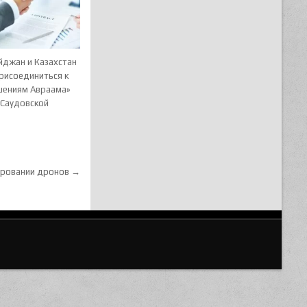
йджан и Казахстан
рисоединиться к
шениям Авраама»
 Саудовской
ировании дронов →