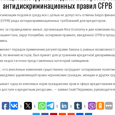
антидискриминационных правил CFPB
анизации подали в среду иск с целью не допустить отмены Бюро фина
(CFPB) ряда антидискриминационных требований для кредиторов.
нс за справедливое жильё, организация Rise Economy и две компании по
ашингтона, округ Колумбия, оспаривая правило, введённое CFPB в про
ампа.
зменяет порядок применения регуляторами Закона о равных возможнос
й, по мнению истцов, был принят для устранения кредитной дискримина
их недостаточно представленных категорий заёмщиков.
 что внесённые изменения существенно затруднят оспаривание политик
аведливо ущемляющей права чернокожих граждан, женщин и других гру
ывает одну из ключевых норм гражданских прав в сфере кредитования и
 доступе к кредитным ресурсам», — заявил Скай Перриман, руководител
.
1
1
1
1
1