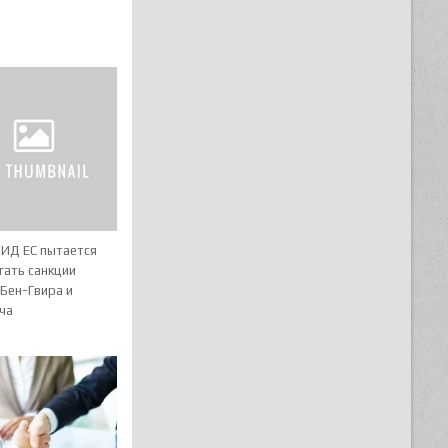
МИД ЕС пытается
гать санкции
Бен-Гвира и
ча