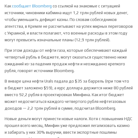
Как
сообщает Bloomberg
со ссылкой на знакомые с ситуацией
источники, чиновники кабмина ищут 1,2 трлн рублей новых денег,
чтобы уменьшить дефицит казны. По словам собеседников
агентства, в Кремле не рассчитывают на успех мирных переговоров
с Украиной, и власти полагают, что военные расходы в этом году
могут превысить изначальные планы (12,9 трлн рублей).
При этом доходы от нефти газа, которые обеспечивают каждый
четвертый рубль в бюджете, могут оказаться существенно ниже
ожиданий из-за падения продаж нефти и неожиданно крепкого
рубля, говорят источники Bloomberg.
В январе цена нефти Urals падала до $35 за баррель (при том что
в бюджет заложено $59), а курс доллара держится ниже 80 рублей
вместо 92,2 рубля в проектировках Минфина. Как итог бюджет
может недосчитаться каждого четвертого рубля нефтегазовых
доходов — 2,2 трлн рублей в сумме, подсчитал Bloomberg.
Новые деньги могут принести новые налоги. Хотя с повышения НДС
прошел всего месяц, Минфин уже предложил легализовать казино
и забирать у них 30% выручки, ввести экспортные пошлины