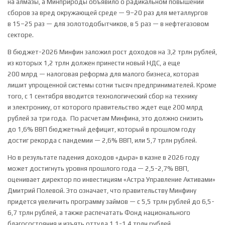
на алмазы, а Минприроды объявило о радикальном повышении
сборов за вред окружающей среде — 9–20 раз для металлургов
в 15–25 раз — для золотодобытчиков, в 5 раз — в нефтегазовом
секторе.
В бюджет-2026 Минфин заложил рост доходов на 3,2 трлн рублей,
из которых 1,2 трлн должен принести новый НДС, а еще
200 млрд — налоговая реформа для малого бизнеса, которая
лишит упрощенной системы сотни тысяч предпринимателей. Кроме
того, с 1 сентября вводится технологический сбор на технику
и электронику, от которого правительство ждет еще 200 млрд
рублей за три года.
По расчетам Минфина, это должно снизить
до 1,6% ВВП бюджетный дефицит, который в прошлом году
достиг рекорда с пандемии — 2,6% ВВП, или 5,7 трлн рублей.
Но в результате падения доходов «дыра» в казне в 2026 году
может достигнуть уровня прошлого года — 2,5-2,7% ВВП,
оценивает директор по инвестициям «Астра Управление Активами»
Дмитрий Полевой. Это означает, что правительству Минфину
придется увеличить программу займов — с 5,5 трлн рублей до 6,5-
6,7 трлн рублей, а также распечатать Фонд национального
благосостояния и изъять оттуда 1,1-1,4 трлн рублей.