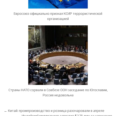
Евросоюз официально признал КСИР террористической
организацией
Страны НАТО сорвали в Совбезе ООН заседание по Югославии,
Россия недовольна
Навигация по записям
← Китай: промпроизводство и розница разочаровали в апреле
Индийский миллиардер заплатит $275 млн за нарушение