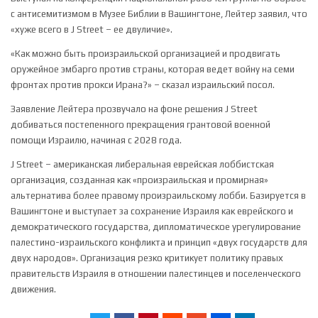
с антисемитизмом в Музее Библии в Вашингтоне, Лейтер заявил, что
«хуже всего в J Street – ее двуличие».
«Как можно быть произраильской организацией и продвигать
оружейное эмбарго против страны, которая ведет войну на семи
фронтах против прокси Ирана?» – сказал израильский посол.
Заявление Лейтера прозвучало на фоне решения J Street
добиваться постепенного прекращения грантовой военной
помощи Израилю, начиная с 2028 года.
J Street – американская либеральная еврейская лоббистская
организация, созданная как «произраильская и промирная»
альтернатива более правому произраильскому лобби. Базируется в
Вашингтоне и выступает за сохранение Израиля как еврейского и
демократического государства, дипломатическое урегулирование
палестино-израильского конфликта и принцип «двух государств для
двух народов». Организация резко критикует политику правых
правительств Израиля в отношении палестинцев и поселенческого
движения.