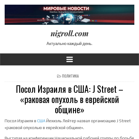
nigroll.com
Актуально каждый день.
POSTED IN
ПОЛИТИКА
Посол Израиля в США: J Street –
«раковая опухоль в еврейской
общине»
Посол Израиля в
США
Йехиэль Лейтер назвал организацию J Street
«раковой опухолью в еврейской общине».
Выступая на конференции Национальной рабочей группы по борьбе