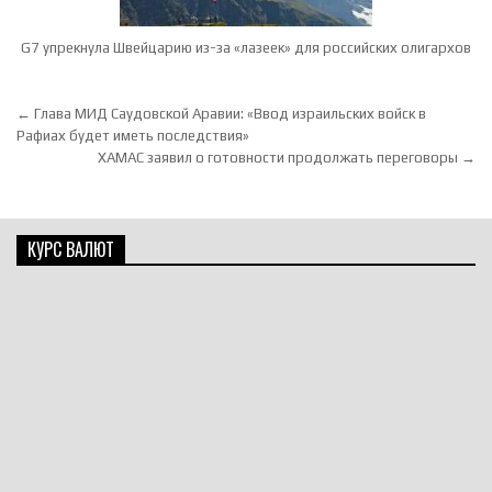
G7 упрекнула Швейцарию из-за «лазеек» для российских олигархов
Навигация по записям
← Глава МИД Саудовской Аравии: «Ввод израильских войск в
Рафиах будет иметь последствия»
ХАМАС заявил о готовности продолжать переговоры →
КУРС ВАЛЮТ