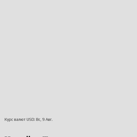
Курс валют
USD
: Вс, 9 Авг.