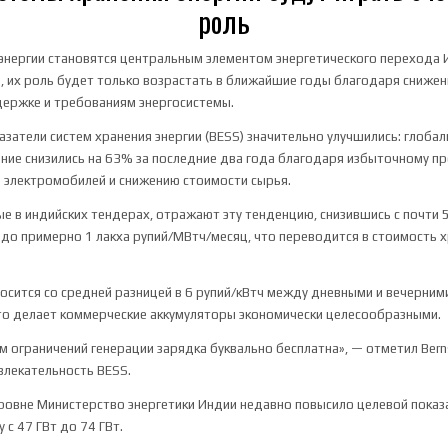
роль
энергии становятся центральным элементом энергетического перехода Ин
n, их роль будет только возрастать в ближайшие годы благодаря снижен
держке и требованиям энергосистемы.
азатели систем хранения энергии (BESS) значительно улучшились: глоба
ние снизились на 63% за последние два года благодаря избыточному 
 электромобилей и снижению стоимости сырья.
е в индийских тендерах, отражают эту тенденцию, снизившись с почти 
до примерно 1 лакха рупий/МВтч/месяц, что переводится в стоимость 
осится со средней разницей в 6 рупий/кВтч между дневными и вечерним
то делает коммерческие аккумуляторы экономически целесообразными.
м ограничений генерации зарядка буквально бесплатна», — отметил Bern
влекательность BESS.
ровне Министерство энергетики Индии недавно повысило целевой показ
у с 47 ГВт до 74 ГВт.