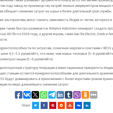
зменения также усиливают аргументы в пользу BESS. Китайский произво
этом году завод по производству натрий-ионных аккумуляторов мощнос
ая обещает снижение затрат на сырье и более длительный срок службы.
кие альтернативы могут снизить зависимость Индии от лития, которого в 
дии также быстро развивается:
Reliance Industries
планирует создать пр
 40 ГВтч к 2026 году, а другие игроки, такие как Ola Electric, Exide и Am
ости.
нкурентоспособности по затратам, солнечная энергия в сочетании с BESS
цене 4,5–5,5 рупий/кВтч, что ниже, чем новые тепловые (5–6 рупий/кВтч
оэлектростанции (5–6 рупий/кВтч).
 долгосрочную структуру генерации и инвестиционные приоритеты Индии
ие станции остаются конкурентоспособными для длительного хранения 
ESS будут доминировать в приложениях с более коротким сроком хране
зиции по мере дальнейшего снижения затрат.
Share: