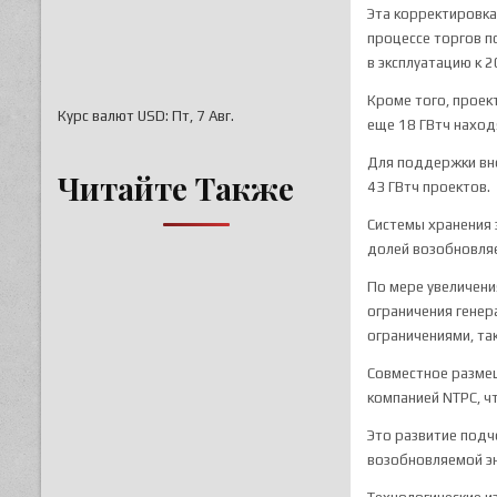
Эта корректировка
процессе торгов п
в эксплуатацию к 
Кроме того, проек
Курс валют
USD
: Пт, 7 Авг.
еще 18 ГВтч наход
Для поддержки вн
Читайте Также
43 ГВтч проектов.
Системы хранения 
долей возобновля
По мере увеличени
ограничения генер
ограничениями, та
Совместное размещ
компанией
NTPC
, 
Это развитие подч
возобновляемой эн