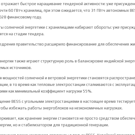
 отражает быстрое наращивание тендерной активности: уже присуждено
очти 60 ГВтч хранилищ, при этом ожидается, что 31 ГВтч автономных B
2028 финансовому году.
ты солнечной энергетики с хранилищами набирают обороты: уже присужд
ятся на стадии тендера.
едрения правительство расширило финансирование для обеспечения ж
энергии также играют структурную роль в балансировке индийской энерг
емых источников.
я мощностей солнечной и ветровой энергетики становятся распростран
ации, в то время как тепловые электростанции сталкиваются с эксплуат
кими как минимальный коэффициент нагрузки 55%.
ение BESS с угольными электростанциями в настоящее время тестируе
чтобы избежать работы энергоблоков на неэкономичных нагрузках.
еркивает, как хранение энергии становится не просто средством обеспе
ергии, но и стабилизатором для традиционной генерации.