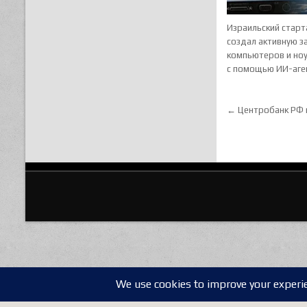
Израильский старт
создал активную з
компьютеров и но
с помощью ИИ-аге
Навигац
← Центробанк РФ 
Translate »