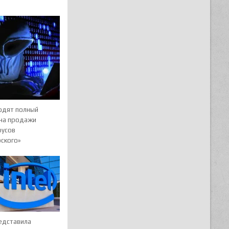
одят полный
 на продажи
русов
рского»
редставила