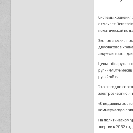
Системы хранения 
отмечает Bernstei
политической под
Экономические пок
двухчасовое хране
аккумуляторов для
Цены, обнаруженны
рупий/МВтч/месяц 
рупий/кВтч.
Это выгодно соотн
электроэнергию, ч
«С недавним росто
коммерческую при
На политическом у
энергии к 2032 год