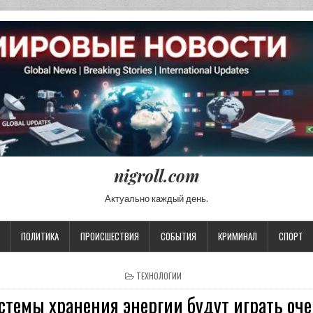
nigroll.com
Актуально каждый день.
ПОЛИТИКА
ПРОИСШЕСТВИЯ
СОБЫТИЯ
КРИМИНАЛ
СПОРТ
POSTED IN
ТЕХНОЛОГИИ
стемы хранения энергии будут играть оч