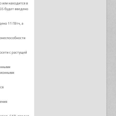
 или находится в
ESS будет введено
ено 11 ГВтч, а
изнеспособности
осети с растущей
енными
ационными
тся
чения