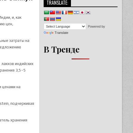
TRANSLATE:
дии, и, как
ию цен,
Powered by
Translate
льные затраты на
В Тренде
предложению
5 лакхов индийских
хранения 3,5–5
и ценами на
stein, подчеркивая
атель хранения