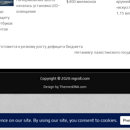
$400 миллионов
крупне
началась установка LED-
«искусс
освещения
ап
1,15 м
ащиту
утбуков
нтов
ия по записям
готовится к резкому росту дефицита бюджета
Нетаниягу: палестинского госу
Copyright © 2026 nigroll.com
Design by ThemesDNA.com