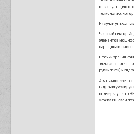
Технологические и
в эксплуатацию в 
технологию, котор
В случае успеха та
Частный сектор Ин
элементов мощностью
наращивают мощн
С точки зрения ко
электроэнергию по 
рупий/кВтч) и гидр
Этот сдвиг меняет
гидроаккумулирующ
подчеркнул, что B
укреплять свои по