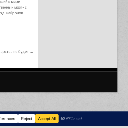
йший в мире
твенный мозг» с
лрд. нейронов
дарства не будет →
Privacy & Cookies Policy