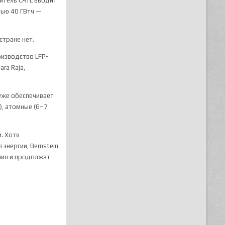
дитель CATL вводит
тью 40 ГВтч —
стране нет.
оизводство LFP-
ara Raja,
 уже обеспечивает
), атомные (6–7
. Хотя
энергии, Bernstein
ния и продолжат