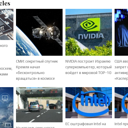
cles
ного
СМИ: секретный спутник
NVIDIA построит Израилю
США вв
Кремля начал
суперкомпьютер, который
запрет
росхем,
«бесконтрольно
войдет в мировой TOP-10
антиви
уками
вращаться» в космосе
«Каспе
ЕС оштрафовал Intel на
Intel п
На израильских шоссе