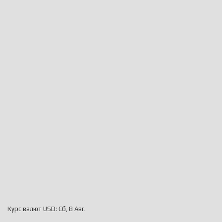
Курс валют
USD
: Сб, 8 Авг.