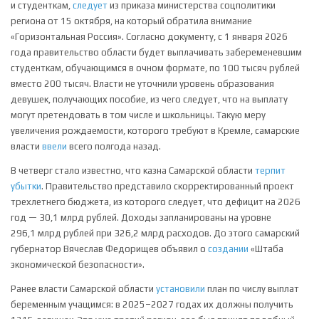
и студенткам,
следует
из приказа министерства соцполитики
региона от 15 октября, на который обратила внимание
«Горизонтальная Россия». Согласно документу, с 1 января 2026
года правительство области будет выплачивать забеременевшим
студенткам, обучающимся в очном формате, по 100 тысяч рублей
вместо 200 тысяч. Власти не уточнили уровень образования
девушек, получающих пособие, из чего следует, что на выплату
могут претендовать в том числе и школьницы. Такую меру
увеличения рождаемости, которого требуют в Кремле, самарские
власти
ввели
всего полгода назад.
В четверг стало известно, что казна Самарской области
терпит
убытки
. Правительство представило скорректированный проект
трехлетнего бюджета, из которого следует, что дефицит на 2026
год — 30,1 млрд рублей. Доходы запланированы на уровне
296,1 млрд рублей при 326,2 млрд расходов. До этого самарский
губернатор Вячеслав Федорищев объявил о
создании
«Штаба
экономической безопасности».
Ранее власти Самарской области
установили
план по числу выплат
беременным учащимся: в 2025–2027 годах их должны получить