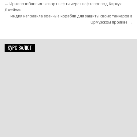
Навигация по записям
← Ирак возобновил экспорт нефти через нефтепровод Киркук-
Джейхан
Индия направила военные корабли для защиты своих танкеров в
Ормузском проливе →
КУРС ВАЛЮТ