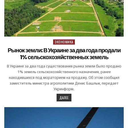
ЭКОНОМИКА
Posted in
Рынок земли: В Украине за два года продали
1% сельскохозяйственных земель
В Украине за два года существования рынка земли было продано
1% земель сельскохозяйственного назначения, ранее
находившихся под мораторием на продажу. Об этом сообщил
заместитель министра агрополитики Денис Башлык, передает
Укринформ.
ДАЛЕЕ