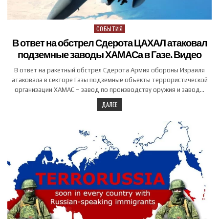
СОБЫТИЯ
Posted in
В ответ на обстрел Сдерота ЦАХАЛ атаковал
подземные заводы ХАМАСа в Газе. Видео
В ответ на ракетный обстрел Сдерота Армия обороны Израиля
атаковала в секторе Газы подземные объекты террористической
организации ХАМАС – завод по производству оружия и завод…
ДАЛЕЕ