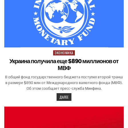
ЭКОНОМИКА
Posted in
Украина получила еще $890 миллионов от
МВФ
В общий фонд государственного бюджета поступил второй транш
в размере $890 млн от Международного валютного фонда (МВФ).
Об этом сообщает пресс-служба Минфина.
ДАЛЕЕ