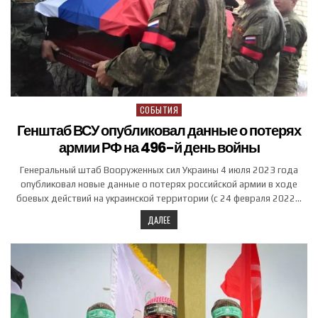
СОБЫТИЯ
Posted in
Генштаб ВСУ опубликовал данные о потерях
армии РФ на 496-й день войны
Генеральный штаб Вооруженных сил Украины 4 июля 2023 года
опубликовал новые данные о потерях российской армии в ходе
боевых действий на украинской территории (с 24 февраля 2022…
ДАЛЕЕ