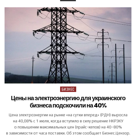
БИЗНЕС
Posted in
Цены на электроэнергию для украинского
бизнеса подскочили на 40%
Цена электроэнергии на рынке «на сутки вперед» (РДН) выросла
на 40,08% с 1 июля, когда вступило в силу решение НКРЭКУ
о повышении максимальных цен (прайс-кепов) на 40−80%
в зависимости от часа поставки. Об этом сообщает Бизнес.Цензор.