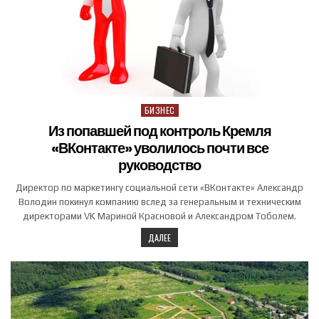
БИЗНЕС
Posted in
Из попавшей под контроль Кремля
«ВКонтакте» уволилось почти все
руководство
Директор по маркетингу социальной сети «ВКонтакте» Александр
Володин покинул компанию вслед за генеральным и техническим
директорами VK Мариной Красновой и Александром Тоболем.
ДАЛЕЕ