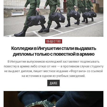
ОБЩЕСТВО
Posted in
Колледжи в Ингушетии стали выдавать
дипломы только с повесткой в армию
В Ингушетии выпускников колледжей заставляют подписывать
повестку в армию либо отказ от нее — в противном случае студенту
не выдают диплом, пишет местное издание «Фортанга» со ссылкой
на источник в одном из учебных заведений.
ДАЛЕЕ