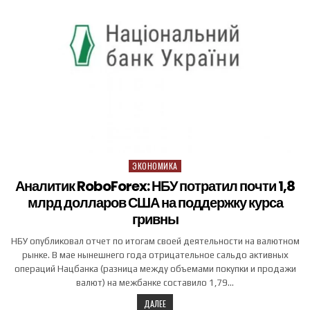
ЭКОНОМИКА
Posted in
Аналитик RoboForex: НБУ потратил почти 1,8
млрд долларов США на поддержку курса
гривны
НБУ опубликовал отчет по итогам своей деятельности на валютном
рынке. В мае нынешнего года отрицательное сальдо активных
операций Нацбанка (разница между объемами покупки и продажи
валют) на межбанке составило 1,79…
ДАЛЕЕ