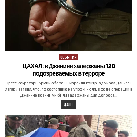
СОБЫТИЯ
Posted in
ЦАХАЛ: в Дженине задержаны 120
подозреваемых в терроре
Пресс-секретарь Армии обороны Израиля контр-адмирал Даниэль
Хагари заявил, что, по состоянию на утро 4 июля, в ходе операции в
Дженине военными были задержаны для допроса…
ДАЛЕЕ