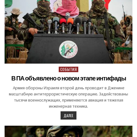
СОБЫТИЯ
Posted in
В ПА объявлено о новом этапе интифады
Армия обороны Израиля второй день проводит в Дженине
масштабную антитеррористическую операцию. Задействованы
тысячи военнослужащих, применяются авиация и тяжелая
инженерная техника.
ДАЛЕЕ