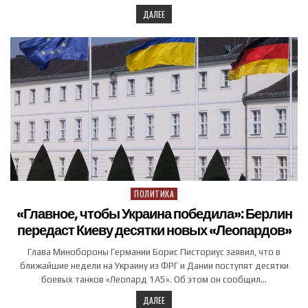
ДАЛЕЕ
ПОЛИТИКА
Posted in
«Главное, чтобы Украина победила»: Берлин
передаст Киеву десятки новых «Леопардов»
Глава Минобороны Германии Борис Писториус заявил, что в
ближайшие недели на Украину из ФРГ и Дании поступят десятки
боевых танков «Леопард 1A5». Об этом он сообщил…
ДАЛЕЕ