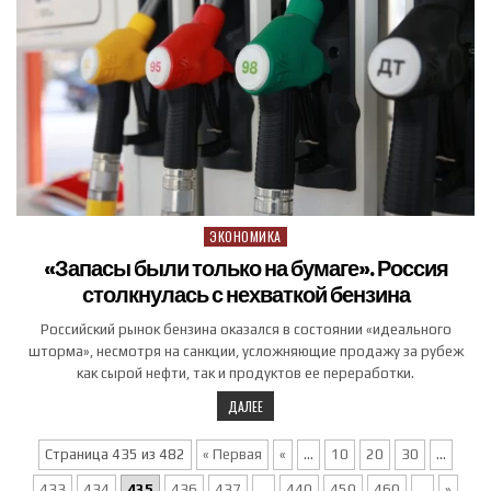
ЭКОНОМИКА
Posted in
«Запасы были только на бумаге». Россия
столкнулась с нехваткой бензина
Российский рынок бензина оказался в состоянии «идеального
шторма», несмотря на санкции, усложняющие продажу за рубеж
как сырой нефти, так и продуктов ее переработки.
ДАЛЕЕ
Страница 435 из 482
« Первая
«
...
10
20
30
...
433
434
435
436
437
...
440
450
460
...
»