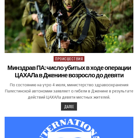
ПРОИСШЕСТВИЯ
Posted in
Минздрав ПА: число убитых в ходе операции
ЦАХАЛа в Дженине возросло до девяти
По состоянию на утро 4 июля, министерство здравоохранения
Палестинской автономии заявляет о гибели в Дженине в результате
действий ЦАХАЛа девяти местных жителей.
ДАЛЕЕ