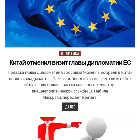
ПОЛИТИКА
Posted in
Китай отменил визит главы дипломатии ЕС
Поездка главы дипломатии Евросоюза Жозеппа Борреля в Китай
вновь откладывается. Пекин сообщил об отмене его визита без
объяснения причин, рассказала пресс-секретарь
внешнеполитической службы ЕС Набила
Массрали, передает Reuters.
ДАЛЕЕ