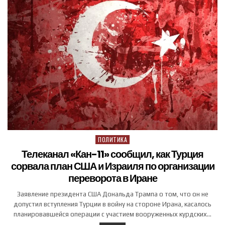
ПОЛИТИКА
Posted in
Телеканал «Кан-11» сообщил, как Турция
сорвала план США и Израиля по организации
переворота в Иране
Заявление президента США Дональда Трампа о том, что он не
допустил вступления Турции в войну на стороне Ирана, касалось
планировавшейся операции с участием вооруженных курдских…