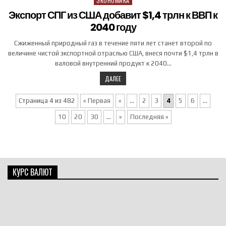
ЭКОНОМИКА
Posted in
Экспорт СПГ из США добавит $1,4 трлн к ВВП к
2040 году
Сжиженный природный газ в течение пяти лет станет второй по
величине чистой экспортной отраслью США, внеся почти $1,4 трлн в
валовой внутренний продукт к 2040…
ДАЛЕЕ
Страница 4 из 482
« Первая
«
...
2
3
4
5
6
...
10
20
30
...
»
Последняя »
КУРС ВАЛЮТ