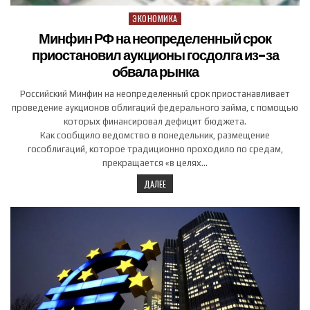
ЭКОНОМИКА
Posted in
Минфин РФ на неопределенный срок
приостановил аукционы госдолга из-за
обвала рынка
Российский Минфин на неопределенный срок приостанавливает
проведение аукционов облигаций федерального займа, с помощью
которых финансировал дефицит бюджета.
Как сообщило ведомство в понедельник, размещение
гособлигаций, которое традиционно проходило по средам,
прекращается «в целях…
ДАЛЕЕ