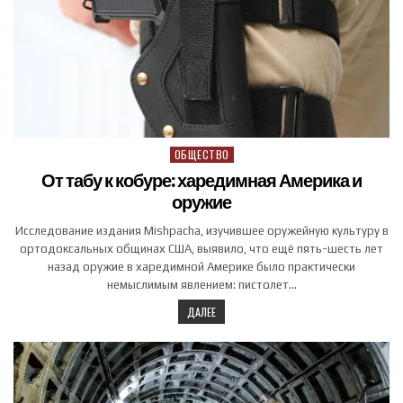
ОБЩЕСТВО
Posted in
От табу к кобуре: харедимная Америка и
оружие
Исследование издания Mishpacha, изучившее оружейную культуру в
ортодоксальных общинах США, выявило, что ещё пять-шесть лет
назад оружие в харедимной Америке было практически
немыслимым явлением: пистолет…
ДАЛЕЕ