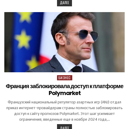
ДАЛЕЕ
БИЗНЕС
Posted in
Франция заблокировала доступ к платформе
Polymarket
Французский национальный регулятор азартных игр (ANJ) отдал
приказ интернет-провайдерам страны полностью заблокировать
доступ к сайту прогнозов Polymarket. Этот шаг усиливает
ограничения, введенные еще в ноябре 2024 года,…
ДАЛЕЕ