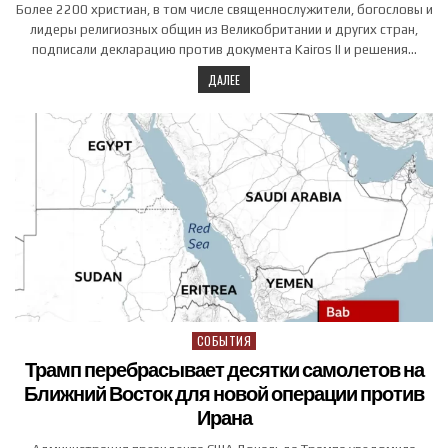
Более 2200 христиан, в том числе священнослужители, богословы и
лидеры религиозных общин из Великобритании и других стран,
подписали декларацию против документа Kairos II и решения…
ДАЛЕЕ
СОБЫТИЯ
Posted in
Трамп перебрасывает десятки самолетов на
Ближний Восток для новой операции против
Ирана