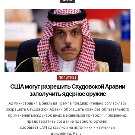
ПОЛИТИКА
Posted in
США могут разрешить Саудовской Аравии
заполучить ядерное оружие
Администрация Дональда Трампа предварительно согласилась
разрешить Саудовской Аравии обогащать уран без обязательного
применения международных механизмов контроля, призванных
предотвратить создание ядерного оружия,
сообщает CNN со ссылкой на источники и изученные
документы. Речь…