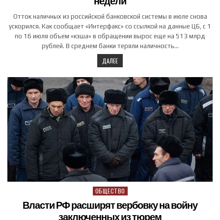
недели
Отток наличных из российской банковской системы в июле снова
ускорился. Как сообщает «Интерфакс» со ссылкой на данные ЦБ, с 1
по 16 июля объем «кэша» в обращении вырос еще на 513 млрд
рублей. В среднем банки теряли наличность…
ДАЛЕЕ
ОБЩЕСТВО
Posted in
Власти РФ расширят вербовку на войну
заключенных из тюрем