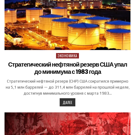
ЭКОНОМИКА
Posted in
Стратегический нефтяной резерв США упал
до минимума с 1983 года
Стратегический нефтяной резерв (СНР) США сократился примерно
на 5,1 млн баррелей — до 311,4 млн баррелей на прошлой неделе,
достигнув минимального уровня с марта 1983…
ДАЛЕЕ