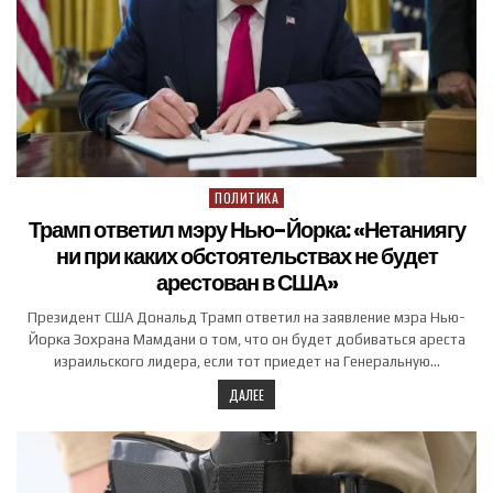
ПОЛИТИКА
Posted in
Трамп ответил мэру Нью-Йорка: «Нетаниягу
ни при каких обстоятельствах не будет
арестован в США»
Президент США Дональд Трамп ответил на заявление мэра Нью-
Йорка Зохрана Мамдани о том, что он будет добиваться ареста
израильского лидера, если тот приедет на Генеральную…
ДАЛЕЕ