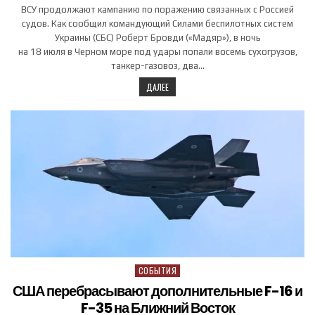
ВСУ продолжают кампанию по поражению связанных с Россией
судов. Как сообщил командующий Силами беспилотных систем
Украины (СБС) Роберт Бровди («Мадяр»), в ночь
на 18 июля в Черном море под удары попали восемь сухогрузов,
танкер-газовоз, два…
ДАЛЕЕ
СОБЫТИЯ
Posted in
США перебрасывают дополнительные F-16 и
F-35 на Ближний Восток