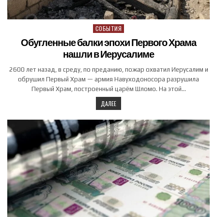
СОБЫТИЯ
Posted in
Обугленные балки эпохи Первого Храма
нашли в Иерусалиме
2600 лет назад, в среду, по преданию, пожар охватил Иерусалим и
обрушил Первый Храм — армия Навуходоносора разрушила
Первый Храм, построенный царём Шломо. На этой…
ДАЛЕЕ