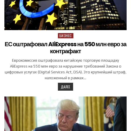
БИЗНЕС
Posted in
ЕС оштрафовал AliExpress на 550 млн евро за
контрафакт
Еврокомиссия оштрафовала китайскую торговую площадку
AliExpress на 550 млн евро за нарушение требований Закона о
цифровых услугах (Digital Services Act, DSA). Это крупнейший штраф,
наложенный в рамках…
ДАЛЕЕ