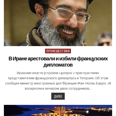
ПРОИСШЕСТВИЯ
Posted in
В Иране арестовали и избили французских
дипломатов
Иранские власти устроили «допрос с пристрастием»
представителям французского дипкорпуса в Тегеране. Об этом
сообщил министр иностранных дел Франции Жан-Ноэль Барро. «В
воскресенье вечером двое сотрудников…
ДАЛЕЕ