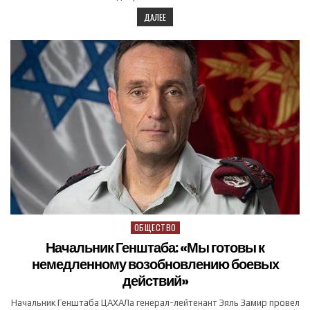
ДАЛЕЕ
ОБЩЕСТВО
Posted in
Начальник Генштаба: «Мы готовы к
немедленному возобновлению боевых
действий»
Начальник Генштаба ЦАХАЛа генерал-лейтенант Эяль Замир провел