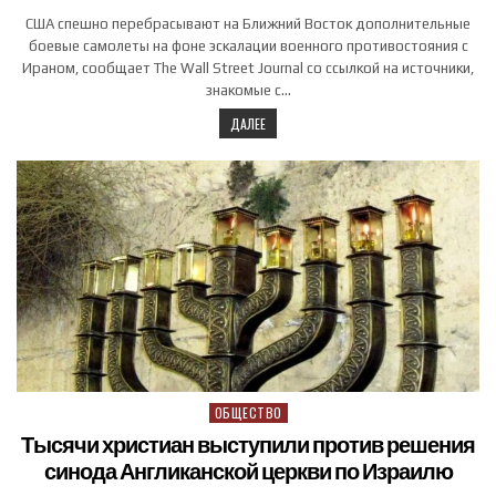
США спешно перебрасывают на Ближний Восток дополнительные
боевые самолеты на фоне эскалации военного противостояния с
Ираном, сообщает The Wall Street Journal со ссылкой на источники,
знакомые с…
ДАЛЕЕ
ОБЩЕСТВО
Posted in
Тысячи христиан выступили против решения
синода Англиканской церкви по Израилю