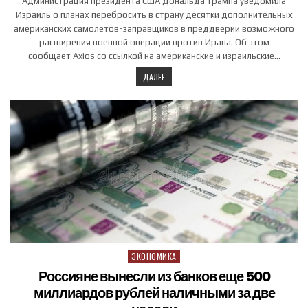
Администрация президента США Дональда Трампа уведомила
Израиль о планах перебросить в страну десятки дополнительных
американских самолетов-заправщиков в преддверии возможного
расширения военной операции против Ирана. Об этом
сообщает Axios со ссылкой на американские и израильские…
ДАЛЕЕ
ЭКОНОМИКА
Posted in
Россияне вынесли из банков еще 500
миллиардов рублей наличными за две