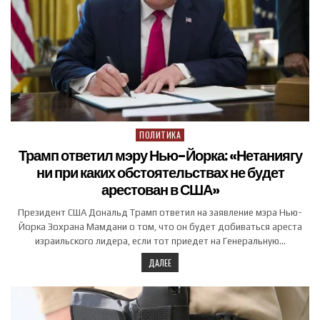
ПОЛИТИКА
Posted in
Трамп ответил мэру Нью-Йорка: «Нетаниягу
ни при каких обстоятельствах не будет
арестован в США»
Президент США Дональд Трамп ответил на заявление мэра Нью-
Йорка Зохрана Мамдани о том, что он будет добиваться ареста
израильского лидера, если тот приедет на Генеральную…
ДАЛЕЕ