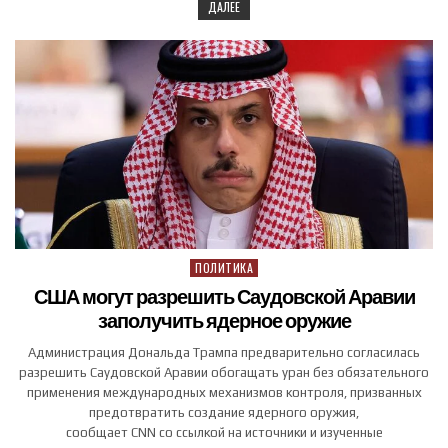
ДАЛЕЕ
ПОЛИТИКА
Posted in
США могут разрешить Саудовской Аравии
заполучить ядерное оружие
Администрация Дональда Трампа предварительно согласилась
разрешить Саудовской Аравии обогащать уран без обязательного
применения международных механизмов контроля, призванных
предотвратить создание ядерного оружия,
сообщает CNN со ссылкой на источники и изученные