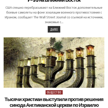
США спешно перебрасывают на Ближний Восток дополнительные
боевые самолеты на фоне эскалации военного противостояния с
Ираном, сообщает The Wall Street Journal со ссылкой на источники,
знакомые с…
ДАЛЕЕ
ОБЩЕСТВО
Posted in
Тысячи христиан выступили против решения
синода Англиканской церкви по Израилю