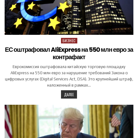
БИЗНЕС
Posted in
ЕС оштрафовал AliExpress на 550 млн евро за
контрафакт
Еврокомиссия оштрафовала китайскую торговую площадку
AliExpress на 550 млн евро за нарушение требований Закона о
цифровых услугах (Digital Services Act, DSA). Это крупнейший штраф,
наложенный в рамках…
ДАЛЕЕ