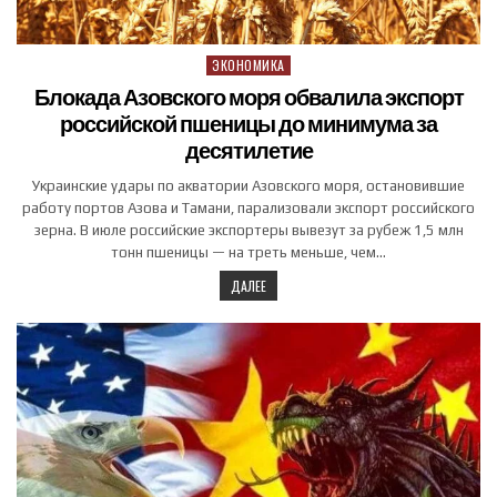
ЭКОНОМИКА
Posted in
Блокада Азовского моря обвалила экспорт
российской пшеницы до минимума за
десятилетие
Украинские удары по акватории Азовского моря, остановившие
работу портов Азова и Тамани, парализовали экспорт российского
зерна. В июле российские экспортеры вывезут за рубеж 1,5 млн
тонн пшеницы — на треть меньше, чем…
ДАЛЕЕ