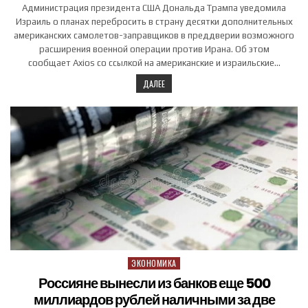
Администрация президента США Дональда Трампа уведомила
Израиль о планах перебросить в страну десятки дополнительных
американских самолетов-заправщиков в преддверии возможного
расширения военной операции против Ирана. Об этом
сообщает Axios со ссылкой на американские и израильские…
ДАЛЕЕ
ЭКОНОМИКА
Posted in
Россияне вынесли из банков еще 500
миллиардов рублей наличными за две