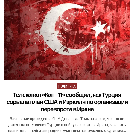
ПОЛИТИКА
Posted in
Телеканал «Кан-11» сообщил, как Турция
сорвала план США и Израиля по организации
переворота в Иране
Заявление президента США Дональда Трампа о том, что он не
допустил вступления Турции в войну на стороне Ирана, касалось
планировавшейся операции с участием вооруженных курдских…