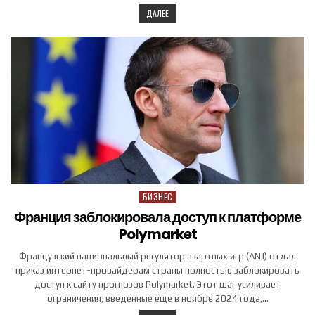
ДАЛЕЕ
БИЗНЕС
Posted in
Франция заблокировала доступ к платформе
Polymarket
Французский национальный регулятор азартных игр (ANJ) отдал
приказ интернет-провайдерам страны полностью заблокировать
доступ к сайту прогнозов Polymarket. Этот шаг усиливает
ограничения, введенные еще в ноябре 2024 года,…