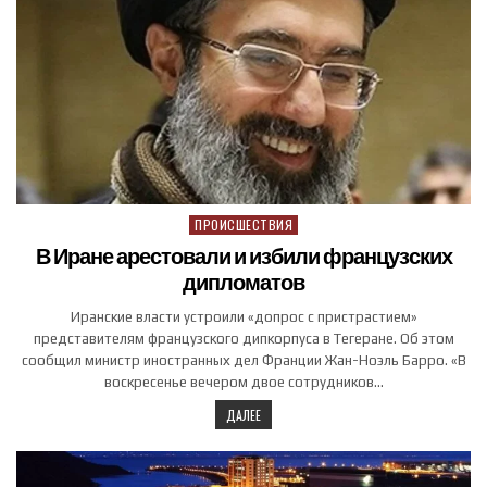
ПРОИСШЕСТВИЯ
Posted in
В Иране арестовали и избили французских
дипломатов
Иранские власти устроили «допрос с пристрастием»
представителям французского дипкорпуса в Тегеране. Об этом
сообщил министр иностранных дел Франции Жан-Ноэль Барро. «В
воскресенье вечером двое сотрудников…
ДАЛЕЕ