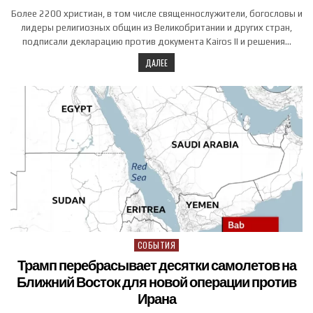
Более 2200 христиан, в том числе священнослужители, богословы и
лидеры религиозных общин из Великобритании и других стран,
подписали декларацию против документа Kairos II и решения…
ДАЛЕЕ
СОБЫТИЯ
Posted in
Трамп перебрасывает десятки самолетов на
Ближний Восток для новой операции против
Ирана