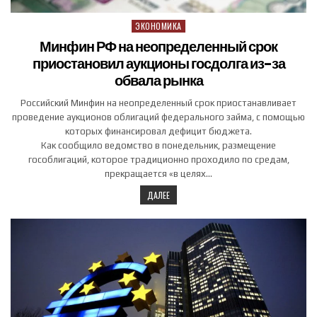
ЭКОНОМИКА
Posted in
Минфин РФ на неопределенный срок
приостановил аукционы госдолга из-за
обвала рынка
Российский Минфин на неопределенный срок приостанавливает
проведение аукционов облигаций федерального займа, с помощью
которых финансировал дефицит бюджета.
Как сообщило ведомство в понедельник, размещение
гособлигаций, которое традиционно проходило по средам,
прекращается «в целях…
ДАЛЕЕ