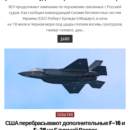
ВСУ продолжают кампанию по поражению связанных с Россией
судов. Как сообщил командующий Силами беспилотных систем
Украины (СБС) Роберт Бровди («Мадяр»), в ночь
на 18 июля в Черном море под удары попали восемь сухогрузов,
танкер-газовоз, два…
ДАЛЕЕ
СОБЫТИЯ
Posted in
США перебрасывают дополнительные F-16 и
F-35 на Ближний Восток