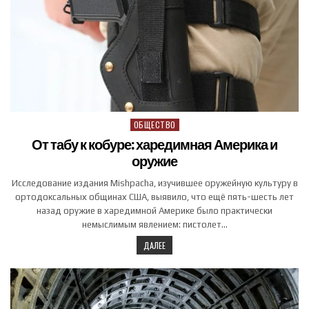
ОБЩЕСТВО
Posted in
От табу к кобуре: харедимная Америка и
оружие
Исследование издания Mishpacha, изучившее оружейную культуру в
ортодоксальных общинах США, выявило, что ещё пять-шесть лет
назад оружие в харедимной Америке было практически
немыслимым явлением: пистолет…
ДАЛЕЕ