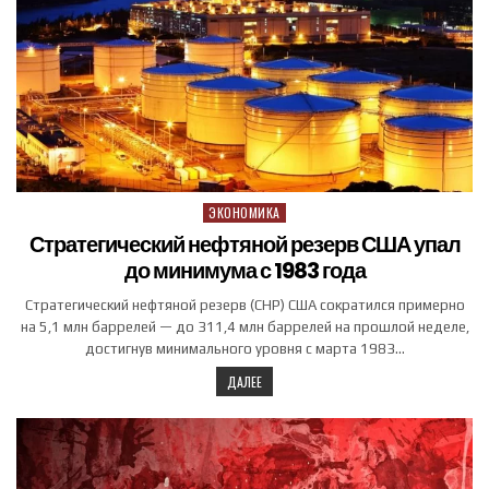
ЭКОНОМИКА
Posted in
Стратегический нефтяной резерв США упал
до минимума с 1983 года
Стратегический нефтяной резерв (СНР) США сократился примерно
на 5,1 млн баррелей — до 311,4 млн баррелей на прошлой неделе,
достигнув минимального уровня с марта 1983…
ДАЛЕЕ