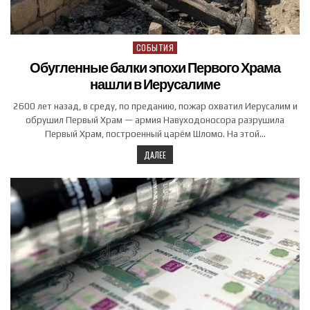
СОБЫТИЯ
Posted in
Обугленные балки эпохи Первого Храма
нашли в Иерусалиме
2600 лет назад, в среду, по преданию, пожар охватил Иерусалим и
обрушил Первый Храм — армия Навуходоносора разрушила
Первый Храм, построенный царём Шломо. На этой…
ДАЛЕЕ