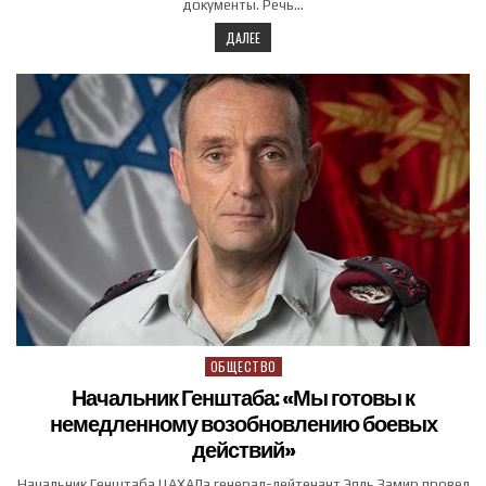
документы. Речь…
ДАЛЕЕ
ОБЩЕСТВО
Posted in
Начальник Генштаба: «Мы готовы к
немедленному возобновлению боевых
действий»
Начальник Генштаба ЦАХАЛа генерал-лейтенант Эяль Замир провел