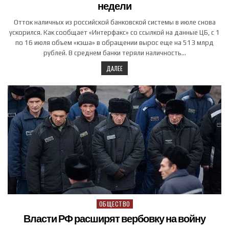
недели
Отток наличных из российской банковской системы в июле снова
ускорился. Как сообщает «Интерфакс» со ссылкой на данные ЦБ, с 1
по 16 июля объем «кэша» в обращении вырос еще на 513 млрд
рублей. В среднем банки теряли наличность…
ДАЛЕЕ
ОБЩЕСТВО
Posted in
Власти РФ расширят вербовку на войну