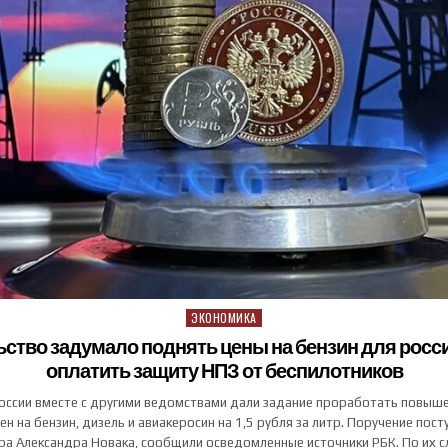
ЭКОНОМИКА
Posted in
ство задумало поднять цены на бензин для росс
оплатить защиту НПЗ от беспилотников
оссии вместе с другими ведомствами дали задание проработать повыш
ен на бензин, дизель и авиакеросин на 1,5 рубля за литр. Поручение пост
ра Александра Новака, сообщили осведомленные источники РБК. По их с