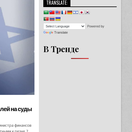
TRANSLATE:
Powered by
Translate
В Тренде
лей на суды
инистра финансов
тными к резне 7