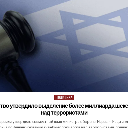
ПОЛИТИКА
Posted in
тво утвердило выделение более миллиарда шеке
над террористами
зраиля утвердило совместный план министра обороны Исраэля Каца и м
ича по финансированию судебных процессов над террористами, причас