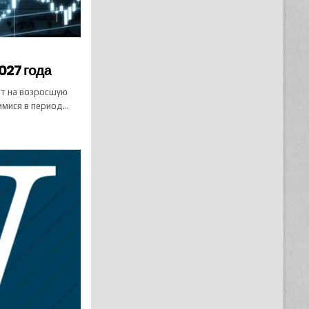
027 года
ют на возросшую
имися в период…