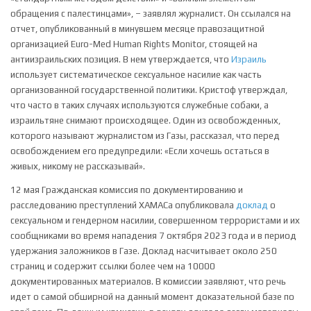
обращения с палестинцами», – заявлял журналист. Он ссылался на
отчет, опубликованный в минувшем месяце правозащитной
организацией Euro-Med Human Rights Monitor, стоящей на
антиизраильских позиция. В нем утверждается, что
Израиль
использует систематическое сексуальное насилие как часть
организованной государственной политики. Кристоф утверждал,
что часто в таких случаях используются служебные собаки, а
израильтяне снимают происходящее. Один из освобожденных,
которого называют журналистом из Газы, рассказал, что перед
освобождением его предупредили: «Если хочешь остаться в
живых, никому не рассказывай».
12 мая Гражданская комиссия по документированию и
расследованию преступлений ХАМАСа опубликовала
доклад
о
сексуальном и гендерном насилии, совершенном террористами и их
сообщниками во время нападения 7 октября 2023 года и в период
удержания заложников в Газе. Доклад насчитывает около 250
страниц и содержит ссылки более чем на 10000
документированных материалов. В комиссии заявляют, что речь
идет о самой обширной на данный момент доказательной базе по