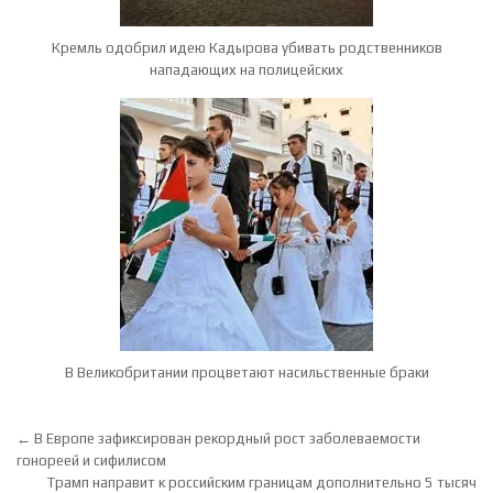
Кремль одобрил идею Кадырова убивать родственников
нападающих на полицейских
В Великобритании процветают насильственные браки
Навигация по записям
← В Европе зафиксирован рекордный рост заболеваемости
гонореей и сифилисом
Трамп направит к российским границам дополнительно 5 тысяч