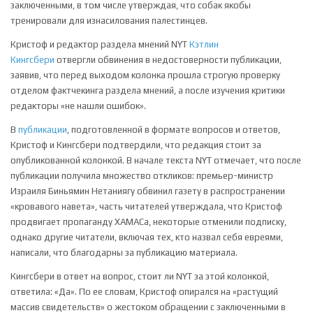
заключенными, в том числе утверждая, что собак якобы
тренировали для изнасилования палестинцев.
Кристоф и редактор раздела мнений NYT
Кэтлин
Кингсбери
отвергли обвинения в недостоверности публикации,
заявив, что перед выходом колонка прошла строгую проверку
отделом фактчекинга раздела мнений, а после изучения критики
редакторы «не нашли ошибок».
В
публикации
, подготовленной в формате вопросов и ответов,
Кристоф и Кингсбери подтвердили, что редакция стоит за
опубликованной колонкой. В начале текста NYT отмечает, что после
публикации получила множество откликов: премьер-министр
Израиля Биньямин Нетаниягу обвинил газету в распространении
«кровавого навета», часть читателей утверждала, что Кристоф
продвигает пропаганду ХАМАСа, некоторые отменили подписку,
однако другие читатели, включая тех, кто назвал себя евреями,
написали, что благодарны за публикацию материала.
Кингсбери в ответ на вопрос, стоит ли NYT за этой колонкой,
ответила: «Да». По ее словам, Кристоф опирался на «растущий
массив свидетельств» о жестоком обращении с заключенными в