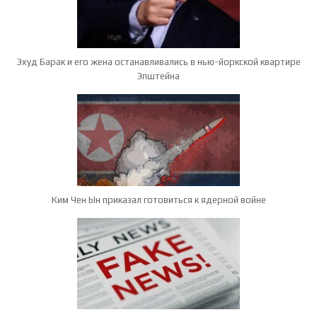
Эхуд Барак и его жена останавливались в нью-йоркской квартире
Эпштейна
Ким Чен Ын приказал готовиться к ядерной войне