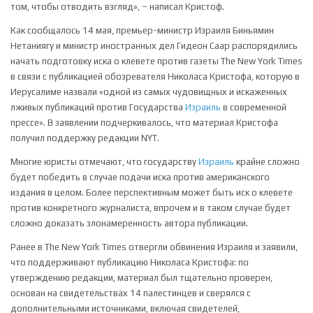
том, чтобы отводить взгляд», – написал Кристоф.
Как сообщалось 14 мая, премьер-министр Израиля Биньямин
Нетаниягу и министр иностранных дел Гидеон Саар распорядились
начать подготовку иска о клевете против газеты The New York Times
в связи с публикацией обозревателя Николаса Кристофа, которую в
Иерусалиме назвали «одной из самых чудовищных и искаженных
лживых публикаций против Государства
Израиль
в современной
прессе». В заявлении подчеркивалось, что материал Кристофа
получил поддержку редакции NYT.
Многие юристы отмечают, что государству
Израиль
крайне сложно
будет победить в случае подачи иска против американского
издания в целом. Более перспективным может быть иск о клевете
против конкретного журналиста, впрочем и в таком случае будет
сложно доказать злонамеренность автора публикации.
Ранее в The New York Times отвергли обвинения Израиля и заявили,
что поддерживают публикацию Николаса Кристофа: по
утверждению редакции, материал был тщательно проверен,
основан на свидетельствах 14 палестинцев и сверялся с
дополнительными источниками, включая свидетелей,