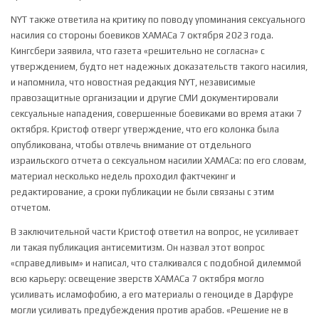
NYT также ответила на критику по поводу упоминания сексуального
насилия со стороны боевиков ХАМАСа 7 октября 2023 года.
Кингсбери заявила, что газета «решительно не согласна» с
утверждением, будто нет надежных доказательств такого насилия,
и напомнила, что новостная редакция NYT, независимые
правозащитные организации и другие СМИ документировали
сексуальные нападения, совершенные боевиками во время атаки 7
октября. Кристоф отверг утверждение, что его колонка была
опубликована, чтобы отвлечь внимание от отдельного
израильского отчета о сексуальном насилии ХАМАСа: по его словам,
материал несколько недель проходил фактчекинг и
редактирование, а сроки публикации не были связаны с этим
отчетом.
В заключительной части Кристоф ответил на вопрос, не усиливает
ли такая публикация антисемитизм. Он назвал этот вопрос
«справедливым» и написал, что сталкивался с подобной дилеммой
всю карьеру: освещение зверств ХАМАСа 7 октября могло
усиливать исламофобию, а его материалы о геноциде в Дарфуре
могли усиливать предубеждения против арабов. «Решение не в