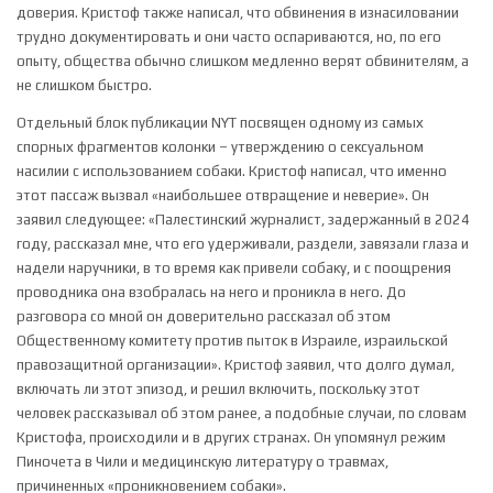
доверия. Кристоф также написал, что обвинения в изнасиловании
трудно документировать и они часто оспариваются, но, по его
опыту, общества обычно слишком медленно верят обвинителям, а
не слишком быстро.
Отдельный блок публикации NYT посвящен одному из самых
спорных фрагментов колонки – утверждению о сексуальном
насилии с использованием собаки. Кристоф написал, что именно
этот пассаж вызвал «наибольшее отвращение и неверие». Он
заявил следующее: «Палестинский журналист, задержанный в 2024
году, рассказал мне, что его удерживали, раздели, завязали глаза и
надели наручники, в то время как привели собаку, и с поощрения
проводника она взобралась на него и проникла в него. До
разговора со мной он доверительно рассказал об этом
Общественному комитету против пыток в Израиле, израильской
правозащитной организации». Кристоф заявил, что долго думал,
включать ли этот эпизод, и решил включить, поскольку этот
человек рассказывал об этом ранее, а подобные случаи, по словам
Кристофа, происходили и в других странах. Он упомянул режим
Пиночета в Чили и медицинскую литературу о травмах,
причиненных «проникновением собаки».