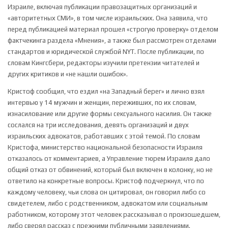
Израиле, включая публикации правозащитных организаций и
«авторитетных СМИ», в том числе израильских. Она заявила, что
перед публикацией материал прошел «строгую проверку» отделом
фактчекинга раздела «Мнения», а также был рассмотрен отделами
стандартов и юридической службой NYT. После публикации, по
словам Кингсбери, редакторы изучили претензии читателей и
других критиков и «не нашли ошибок».
Кристоф сообщил, что ездил «на Западный берег» и лично взял
интервью у 14 мужчин и женщин, переживших, по их словам,
изнасилование или другие формы сексуального насилия. Он также
сослался на три исследования, девять организаций и двух
израильских адвокатов, работавших с этой темой. По словам
Кристофа, министерство национальной безопасности Израиля
отказалось от комментариев, а Управление тюрем Израиля дало
общий отказ от обвинений, который был включен в колонку, но не
ответило на конкретные вопросы. Кристоф подчеркнул, что по
каждому человеку, чьи слова он цитировал, он говорил либо со
свидетелем, либо с родственником, адвокатом или социальным
работником, которому этот человек рассказывал о произошедшем,
либо сверял рассказ с прежними публичными заявлениями.