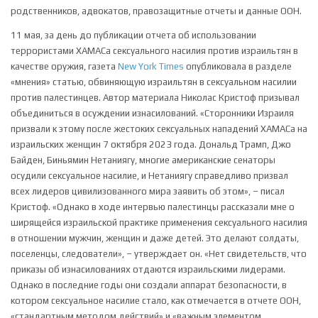
родственников, адвокатов, правозащитные отчеты и данные ООН.
11 мая, за день до публикации отчета об использовании
террористами ХАМАСа сексуального насилия против израильтян в
качестве оружия, газета
New York Times
опубликовала в разделе
«мнения» статью, обвиняющую израильтян в сексуальном насилии
против палестинцев. Автор материала Николас Кристоф призывал
объединиться в осуждении изнасилований. «Сторонники Израиля
призвали к этому после жестоких сексуальных нападений ХАМАСа на
израильских женщин 7 октября 2023 года. Дональд Трамп, Джо
Байден, Биньямин Нетаниягу, многие американские сенаторы
осудили сексуальное насилие, и Нетаниягу справедливо призвал
всех лидеров цивилизованного мира заявить об этом», – писал
Кристоф. «Однако в ходе интервью палестинцы рассказали мне о
ширящейся израильской практике применения сексуального насилия
в отношении мужчин, женщин и даже детей. Это делают солдаты,
поселенцы, следователи», – утверждает он. «Нет свидетельств, что
приказы об изнасилованиях отдаются израильскими лидерами.
Однако в последние годы они создали аппарат безопасности, в
котором сексуальное насилие стало, как отмечается в отчете ООН,
«стандартным методом действий» и «важным элементом