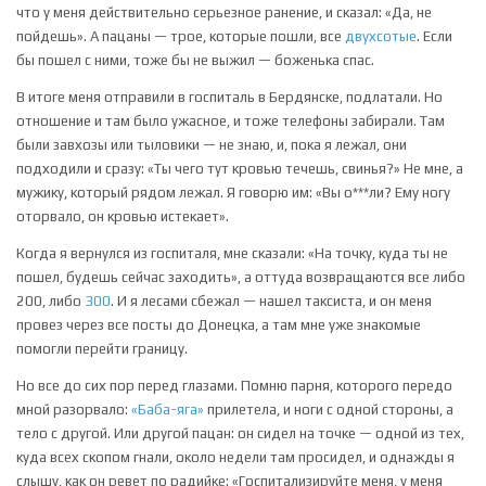
что у меня действительно серьезное ранение, и сказал: «Да, не
пойдешь». А пацаны — трое, которые пошли, все
двухсотые
. Если
бы пошел с ними, тоже бы не выжил — боженька спас.
В итоге меня отправили в госпиталь в Бердянске, подлатали. Но
отношение и там было ужасное, и тоже телефоны забирали. Там
были завхозы или тыловики — не знаю, и, пока я лежал, они
подходили и сразу: «Ты чего тут кровью течешь, свинья?» Не мне, а
мужику, который рядом лежал. Я говорю им: «Вы о***ли? Ему ногу
оторвало, он кровью истекает».
Когда я вернулся из госпиталя, мне сказали: «На точку, куда ты не
пошел, будешь сейчас заходить», а оттуда возвращаются все либо
200, либо
300
. И я лесами сбежал — нашел таксиста, и он меня
провез через все посты до Донецка, а там мне уже знакомые
помогли перейти границу.
Но все до сих пор перед глазами. Помню парня, которого передо
мной разорвало:
«Баба-яга»
прилетела, и ноги с одной стороны, а
тело с другой. Или другой пацан: он сидел на точке — одной из тех,
куда всех скопом гнали, около недели там просидел, и однажды я
слышу, как он ревет по радийке: «Госпитализируйте меня, у меня