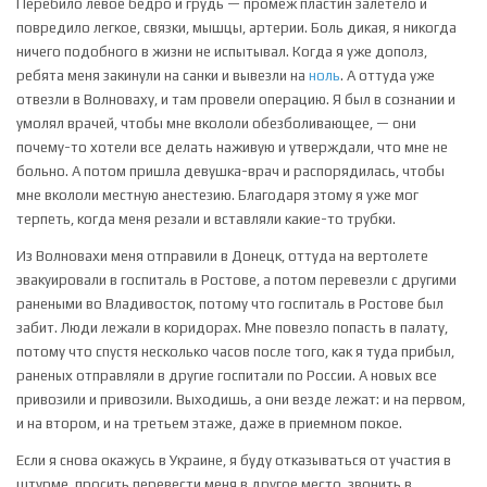
Перебило левое бедро и грудь — промеж пластин залетело и
повредило легкое, связки, мышцы, артерии. Боль дикая, я никогда
ничего подобного в жизни не испытывал. Когда я уже дополз,
ребята меня закинули на санки и вывезли на
ноль
. А оттуда уже
отвезли в Волноваху, и там провели операцию. Я был в сознании и
умолял врачей, чтобы мне вкололи обезболивающее, — они
почему-то хотели все делать наживую и утверждали, что мне не
больно. А потом пришла девушка-врач и распорядилась, чтобы
мне вкололи местную анестезию. Благодаря этому я уже мог
терпеть, когда меня резали и вставляли какие-то трубки.
Из Волновахи меня отправили в Донецк, оттуда на вертолете
эвакуировали в госпиталь в Ростове, а потом перевезли с другими
ранеными во Владивосток, потому что госпиталь в Ростове был
забит. Люди лежали в коридорах. Мне повезло попасть в палату,
потому что спустя несколько часов после того, как я туда прибыл,
раненых отправляли в другие госпитали по России. А новых все
привозили и привозили. Выходишь, а они везде лежат: и на первом,
и на втором, и на третьем этаже, даже в приемном покое.
Если я снова окажусь в Украине, я буду отказываться от участия в
штурме, просить перевести меня в другое место, звонить в