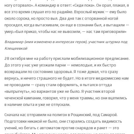
ногу оторвало». А командир в ответ: «Сиди пока». Он орал, плакал, я
все это время слушал его по радийке. Взрослый мужик — ему было
около сорока, но просто выл. Два дня так с оторванной ногой
просидел, когда вытаскивали, он еще в сознании был, а вытащили —
умер.«Был приказ, чтобы нас не вывозили, — нас там приговорили»
Владимир (имя изменено в интересах героя), участник штурма под
Клещеевкой
28 октября мне на работу прислали мобилизационное предписание.
До этого у нас уже уезжали парни — немолодые, и их быстро
возвращали по состоянию здоровья. Я тоже думал, что сразу
вернусь, и ничего страшного не будет. Но в итоге медкомиссию нам
не проводили — сразу стали оформлять, я пытался оттуда
«выпрыгнуть», но вариантов уже не было. Я участник второй
чеченской кампании, говорил, что у меня травмы, но они вцепились
в наличие опыта и уже не отпускали.
Сначала нас отправили на полигон в Рощинский, под Самарой.
Подготовки никакой не было, они старались создать видимость
учений, но бегать с автоматом против снарядов и ракет — это