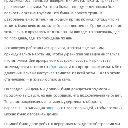
продолжалось: танки, артиллерия, минометы, пехота. Прилетали
реактивные снаряды. Разрывы были повсюду — лесополка была
полностью усеяна трупами. Это были не просто трупы, а
разорванные части тел, и мы ходили прямо по ним, потому что не
ходить было невозможно: не было видно земли. Среди этих тел мы
укрывались и прятались от взрывов. На них где-то полежишь, где-
то посидишь, где-то пройдешь по ним.
Артиллерия работала четыре часа, а потом еще пять мы
прикидывались мертвыми, чтобы украинская разведка не спалила,
что мы живы. Они прекратили обстрел, перестали прилетать
«камикадзе» и «птички со
сбросами
», а мы продолжали лежать без
движения, пока не наступила темнота. Из всей роты — а это около
ста человек — в живых осталось семь.
На следующий день мы должны были дождаться подмоги и
продолжить штурм, но нам сообщили, что подкрепления не будет.
Тогда мы закрепились и пытались удерживать оборону,
параллельно расчищая
опорник
от тел товарищей, чтобы потом их
можно было отправить домой.
Со мной было двое ребят: в перерывах между артобстрелами мы