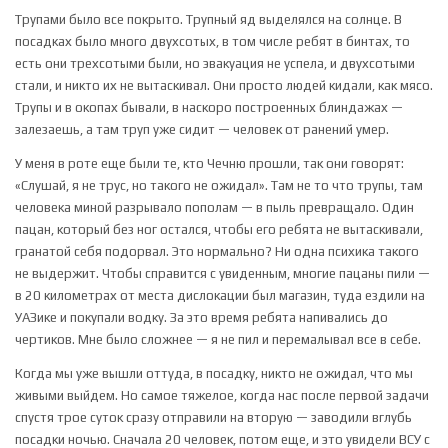
Трупами было все покрыто. Трупный яд выделялся на солнце. В
посадках было много двухсотых, в том числе ребят в бинтах, то
есть они трехсотыми были, но эвакуация не успела, и двухсотыми
стали, и никто их не вытаскивал. Они просто людей кидали, как мясо.
Трупы и в окопах бывали, в наскоро построенных блиндажах —
залезаешь, а там труп уже сидит — человек от ранений умер.
У меня в роте еще были те, кто Чечню прошли, так они говорят:
«Слушай, я не трус, но такого не ожидал». Там не то что трупы, там
человека миной разрывало пополам — в пыль превращало. Один
пацан, который без ног остался, чтобы его ребята не вытаскивали,
гранатой себя подорвал. Это нормально? Ни одна психика такого
не выдержит. Чтобы справится с увиденным, многие пацаны пили —
в 20 километрах от места дислокации был магазин, туда ездили на
УАЗике и покупали водку. За это время ребята напивались до
чертиков. Мне было сложнее — я не пил и перемалывал все в себе.
Когда мы уже вышли оттуда, в посадку, никто не ожидал, что мы
живыми выйдем. Но самое тяжелое, когда нас после первой задачи
спустя трое суток сразу отправили на вторую — заводили вглубь
посадки ночью. Сначала 20 человек, потом еще, и это увидели ВСУ с