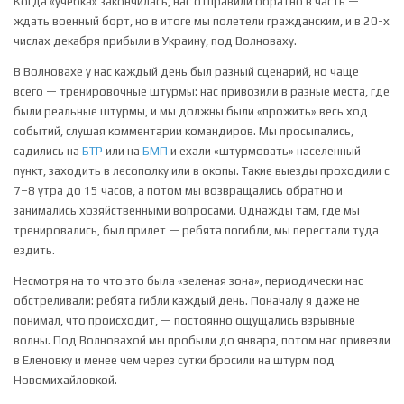
Когда «учебка» закончилась, нас отправили обратно в часть —
ждать военный борт, но в итоге мы полетели гражданским, и в 20-х
числах декабря прибыли в Украину, под Волноваху.
В Волновахе у нас каждый день был разный сценарий, но чаще
всего — тренировочные штурмы: нас привозили в разные места, где
были реальные штурмы, и мы должны были «прожить» весь ход
событий, слушая комментарии командиров. Мы просыпались,
садились на
БТР
или на
БМП
и ехали «штурмовать» населенный
пункт, заходить в лесополку или в окопы. Такие выезды проходили с
7–8 утра до 15 часов, а потом мы возвращались обратно и
занимались хозяйственными вопросами. Однажды там, где мы
тренировались, был прилет — ребята погибли, мы перестали туда
ездить.
Несмотря на то что это была «зеленая зона», периодически нас
обстреливали: ребята гибли каждый день. Поначалу я даже не
понимал, что происходит, — постоянно ощущались взрывные
волны. Под Волновахой мы пробыли до января, потом нас привезли
в Еленовку и менее чем через сутки бросили на штурм под
Новомихайловкой.