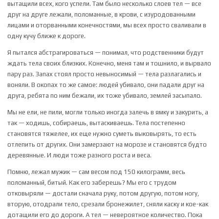
вытащили всех, кого успели. Там было несколько слоев тел — все
друг на друге лежали, поломанные, в крови, с изуродованными
лицами и оторванными конечностями, мы всех просто сваливали в
одну кучу ближе к дороге.
Я пытался абстрагироваться — понимал, что родственники будут
ждать тела своих близких. Конечно, меня там и тошнило, и вырвало
пару раз. Запах стоял просто невыносимый — тела разлагались и
воняли. В окопах то же самое: людей убивало, они падали друг на
друга, ребята по ним бежали, их тоже убивало, землей засыпало.
Мы не ели, не пили, могли только иногда залечь в ямку и закурить, а
так — ходишь, собираешь, вытаскиваешь. Тела постепенно
становятся тяжелее, их еще нужно суметь выковырять, то есть
отлепить от других. Они замерзают на морозе и становятся будто
деревянные. И люди тоже разного роста и веса.
Помню, лежал мужик — сам весом под 150 килограмм, весь
поломанный, битый. Как его заберешь? Мы его с трудом
отковыряли — достали сначала руку, потом другую, потом ногу,
вторую, отодрали тело, срезали бронежилет, сняли каску и кое-как
дотащили его до дороги. А тел — невероятное количество. Пока