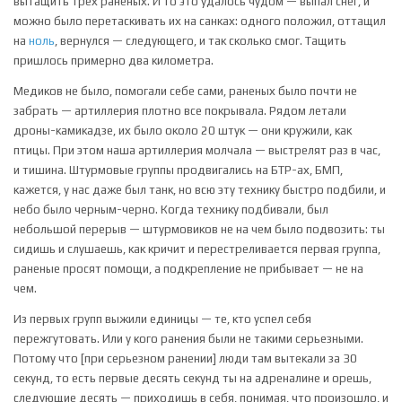
вытащить трех раненых. И то это удалось чудом — выпал снег, и
можно было перетаскивать их на санках: одного положил, оттащил
на
ноль
, вернулся — следующего, и так сколько смог. Тащить
пришлось примерно два километра.
Медиков не было, помогали себе сами, раненых было почти не
забрать — артиллерия плотно все покрывала. Рядом летали
дроны-камикадзе, их было около 20 штук — они кружили, как
птицы. При этом наша артиллерия молчала — выстрелят раз в час,
и тишина. Штурмовые группы продвигались на БТР-ах, БМП,
кажется, у нас даже был танк, но всю эту технику быстро подбили, и
небо было черным-черно. Когда технику подбивали, был
небольшой перерыв — штурмовиков не на чем было подвозить: ты
сидишь и слушаешь, как кричит и перестреливается первая группа,
раненые просят помощи, а подкрепление не прибывает — не на
чем.
Из первых групп выжили единицы — те, кто успел себя
пережгутовать. Или у кого ранения были не такими серьезными.
Потому что [при серьезном ранении] люди там вытекали за 30
секунд, то есть первые десять секунд ты на адреналине и орешь,
следующие десять — приходишь в себя, понимая, что произошло, и