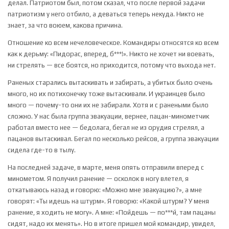
делал. Патриотом был, потом сказал, что после первой задачи
патриотизм у него отбило, а деваться теперь некуда. Никто не
знает, за что воюем, какова причина.
Отношение ко всем нечеловеческое. Командиры относятся ко всем
как к дерьму: «Пидорас, вперед, б***!». Никто не хочет ни воевать,
ни стрелять — все боятся, но приходится, потому что выхода нет.
Раненых старались вытаскивать и забирать, а убитых было очень
много, но их потихонечку тоже вытаскивали. И украинцев было
много — почему-то они их не забирали. Хотя и с ранеными было
сложно. У нас была группа эвакуации, вернее, пацан-минометчик
работал вместо нее — бедолага, бегал не из орудия стрелял, а
пацанов вытаскивал. Бегал по несколько рейсов, а группа эвакуации
сидела где-то в тылу.
На последней задаче, в марте, меня опять отправили вперед с
минометом. Я получил ранение — осколок в ногу влетел, я
откатываюсь назад и говорю: «Можно мне эвакуацию?», а мне
говорят: «Ты идешь на штурм». Я говорю: «Какой штурм? У меня
ранение, я ходить не могу». А мне: «Пойдешь — по***й, там пацаны
сидят, надо их менять». Но в итоге пришел мой командир, увидел,