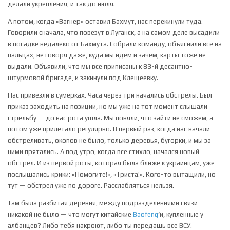
делали укрепления, и так до июля.
А потом, когда «Вагнер» оставил Бахмут, нас перекинули туда.
Говорили сначала, что повезут в Луганск, а на самом деле высадили
в посадке недалеко от Бахмута. Собрали команду, объяснили все на
пальцах, не говоря даже, куда мы идем и зачем, карты тоже не
выдали. Объявили, что мы все приписаны к 83-й десантно-
штурмовой бригаде, и закинули под Клещеевку.
Нас привезли в сумерках. Часа через три начались обстрелы. Был
приказ заходить на позиции, но мы уже на тот момент слышали
стрельбу — до нас рота ушла. Мы поняли, что зайти не сможем, а
потом уже прилетало регулярно. В первый раз, когда нас начали
обстреливать, окопов не было, только деревья, бугорки, и мы за
ними прятались. А под утро, когда все стихло, начался новый
обстрел. И из первой роты, которая была ближе к украинцам, уже
послышались крики: «Помогите!», «Триста!». Кого-то вытащили, но
тут — обстрел уже по дороге. Расслабляться нельзя.
Там была разбитая деревня, между подразделениями связи
никакой не было — что могут китайские
Baofeng
‘и, купленные у
албанцев? Либо тебя накроют, либо ты передашь все ВСУ.