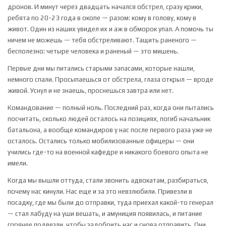
дронов. И минут через двадцать начался обстрел, сразу крики,
ребята по 20-23 года в окопе — разом: кому в голову, кому в
живот. Один из наших увидел их и аж в обморок упал. А помочь ты
ничем не можешь — тебя обстреливают. Тащить раненого —
бесполезно: четыре человека и раненый — это мишень.
Первые дни мы питались старыми запасами, которые нашли,
немного спали. Просыпаешься от обстрела, глаза открыл — вроде
живой. Уснул и не знаешь, проснешься завтра или нет.
Командование — полный ноль. Последний раз, когда они пытались
посчитать, сколько людей осталось на позициях, погиб начальник
батальона, а вообще командиров у нас после первого раза уже не
осталось. Остались только мобилизованные офицеры — они
учились где-то на военной кафедре и никакого боевого опыта не
имели.
Когда мы вышли оттуда, стали звонить адвокатам, разбираться,
почему нас кинули. Нас еще и за это невзлюбили. Привезли в
посадку, где мы были до отправки, туда приехал какой-то генерал
— стал лабуду на уши вешать, и амуниция появилась, и питание
горячее подвезли, чтобы задобрить нас и снова отправить. Они