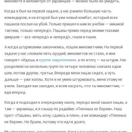
миномете в километре от украинцев — можно было их увидеть.
Когда я был на первой задаче, у нас ранило большую часть
командиров, и на второй был уже новый комбат, который всех
пацанов послал на убой. Только пришел к нам из учебки — никакой
тактики, только «вперед!». Пацаны прямо перед моими глазами
умирали — все «вперед!» и «вперед!», гнали и гнали.
А когда штурмовики закончились, пошли минометчики. На первой
задаче у нас сломали пять орудий, минометов не стало, и мне
говорят: «Идешь в
группе закрепления
», а по итогу — на штурм. Нас
разделили на несколько групп по четыре человека: сначала одни
шли, потом другие, третьи. Впереди меня пацан сидел, а чуть
дальше — уже хохлы. Хотя я не умею штурмовать, меня этому не
учили. Заходил как заходил, и всем насрать, что ты минометчик, —
иди вперед.
Когда я подходил к очередному окопу, передо мной зашел пацан, а
там — украинцы, и я слышу по радийке: «Пленных не берем». Наш
орет: «Пацаны, жить хочу, сдаюсь в плен», а их командир: «Пленных
не берем». Не брали, потому что идти долго.
Мы продвигались как штурмовики. Когда пацанов ранило, они ушли