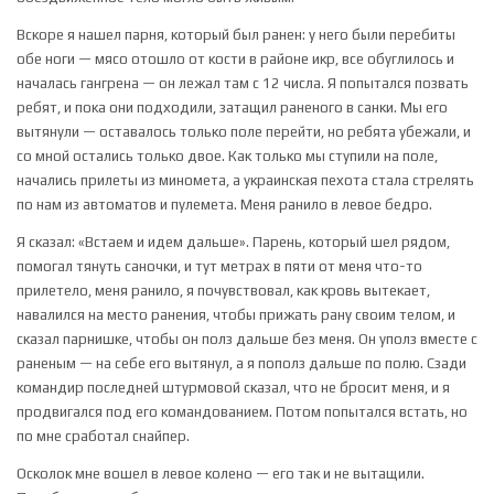
Вскоре я нашел парня, который был ранен: у него были перебиты
обе ноги — мясо отошло от кости в районе икр, все обуглилось и
началась гангрена — он лежал там с 12 числа. Я попытался позвать
ребят, и пока они подходили, затащил раненого в санки. Мы его
вытянули — оставалось только поле перейти, но ребята убежали, и
со мной остались только двое. Как только мы ступили на поле,
начались прилеты из миномета, а украинская пехота стала стрелять
по нам из автоматов и пулемета. Меня ранило в левое бедро.
Я сказал: «Встаем и идем дальше». Парень, который шел рядом,
помогал тянуть саночки, и тут метрах в пяти от меня что-то
прилетело, меня ранило, я почувствовал, как кровь вытекает,
навалился на место ранения, чтобы прижать рану своим телом, и
сказал парнишке, чтобы он полз дальше без меня. Он уполз вместе с
раненым — на себе его вытянул, а я пополз дальше по полю. Сзади
командир последней штурмовой сказал, что не бросит меня, и я
продвигался под его командованием. Потом попытался встать, но
по мне сработал снайпер.
Осколок мне вошел в левое колено — его так и не вытащили.