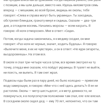
с позиции, а мы шли дальше, вместо них. Идешь километров семь
вперед — с мешками, во всей броне, видишь их окопы, тебе
говорят: «Слева и справа могут быть украинцы». Ты заходишь,
обстрелял блиндаж, гранату кинул и сидишь. Сказали — два-три
дня, а отсидели восемь. Начались морозы — всем насрать. Я
говорю: «Я ноги отморозил». Мне в ответ: «Сиди».
Потом, когда задача закончилась, я к медику сходил, он мне
говорит: «Раз ноги не черные, значит, ходить будешь». Я говорю:
«Вылечите меня, я их не чувствую», а он в ответ: «Не кури сигареты,
выздоровеешь». На этом все.
В окопе я спал три-четыре часа в сутки, все время смотрел на ту
точку, откуда мне сказали, что пойдут украинцы. В туалет не выйти,
ни поесть, ни выпить. Я там снег жрал.
Подвозы еды были раз в пару дней, но было холодно — привезли
воду замерзшую, я говорю: «Мне что с ней здесь делать?» Я ее не
растоплю. Окопы — метр шестьдесят, а я метр девяносто, не
повернуться, я в полусогнутом положении там спал, еле-еле влезал.
В соседнем окопе сидел дед — ему 70 лет, непонятно, что он там