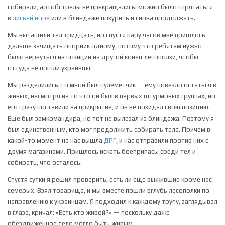
собирали, артобстрелы не прекращались: можно было спрятаться
в
лисьей норе
или в блиндаже покурить и снова продолжать.
Мы вытащили тел тридцать, но спустя пару часов мне пришлось
дальше зачищать опорник одному, потому что ребятам нужно
было вернуться на позиции на другой конец лесополки, чтобы
оттуда не пошли украинцы.
Мы разделились: со мной был пулеметчик — ему повезло остаться в
живых, несмотря на то что он был в первых штурмовых группах, но
его сразу поставили на прикрытие, и он не покидал свою позицию.
Еще был замкомандира, но тот не вылезал из блиндажа. Поэтому я
был единственным, кто мог продолжить собирать тела. Причем в
какой-то момент на нас вышла
ДРГ
, и нас отправили против них с
двумя магазинами. Пришлось искать боеприпасы среди тел и
собирать, что осталось.
Спустя сутки я решил проверить, есть ли еще выжившие кроме нас
семерых. Взял товарища, и мы вместе пошли вглубь лесополки по
направлению к украинцам. Я подходил к каждому трупу, заглядывал
в глаза, кричал: «Есть кто живой?» — поскольку даже
обездвиженное тело могло быть живым.