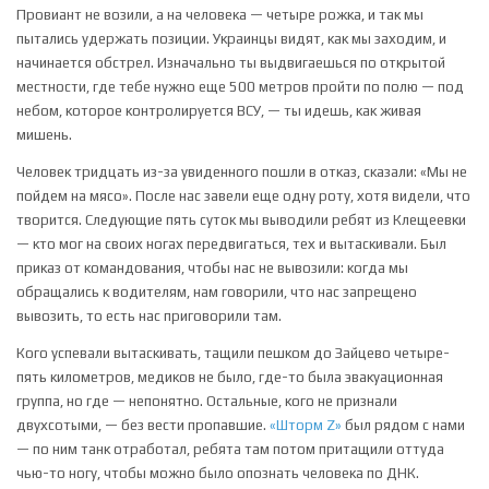
Провиант не возили, а на человека — четыре рожка, и так мы
пытались удержать позиции. Украинцы видят, как мы заходим, и
начинается обстрел. Изначально ты выдвигаешься по открытой
местности, где тебе нужно еще 500 метров пройти по полю — под
небом, которое контролируется ВСУ, — ты идешь, как живая
мишень.
Человек тридцать из-за увиденного пошли в отказ, сказали: «Мы не
пойдем на мясо». После нас завели еще одну роту, хотя видели, что
творится. Следующие пять суток мы выводили ребят из Клещеевки
— кто мог на своих ногах передвигаться, тех и вытаскивали. Был
приказ от командования, чтобы нас не вывозили: когда мы
обращались к водителям, нам говорили, что нас запрещено
вывозить, то есть нас приговорили там.
Кого успевали вытаскивать, тащили пешком до Зайцево четыре-
пять километров, медиков не было, где-то была эвакуационная
группа, но где — непонятно. Остальные, кого не признали
двухсотыми, — без вести пропавшие.
«Шторм Z»
был рядом с нами
— по ним танк отработал, ребята там потом притащили оттуда
чью-то ногу, чтобы можно было опознать человека по ДНК.