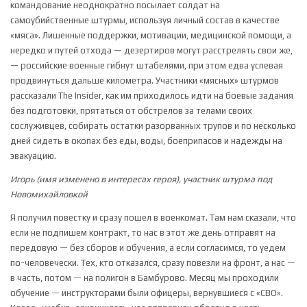
командование неоднократно посылает солдат на
самоубийственные штурмы, используя личный состав в качестве
«мяса».
Лишенные поддержки, мотивации, медицинской помощи, а
нередко и путей отхода — дезертиров могут расстрелять свои же,
— российские военные гибнут штабелями, при этом едва успевая
продвинуться дальше километра. Участники «мясных» штурмов
рассказали The Insider, как им приходилось идти на боевые задания
без подготовки, прятаться от обстрелов за телами своих
сослуживцев, собирать остатки разорванных трупов и по несколько
дней сидеть в окопах без еды, воды, боеприпасов и надежды на
эвакуацию.
Игорь (имя изменено в интересах героя), участник штурма под
Новомихайловкой
Я получил повестку и сразу пошел в военкомат. Там нам сказали, что
если не подпишем контракт, то нас в этот же день отправят на
передовую — без сборов и обучения, а если согласимся, то уедем
по-человечески. Тех, кто отказался, сразу повезли на фронт, а нас —
в часть, потом — на полигон в Бамбурово. Месяц мы проходили
обучение — инструкторами были офицеры, вернувшиеся с «СВО».