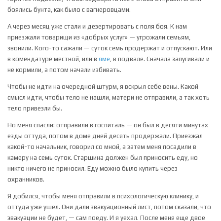
боялись бунта, как было с вагнеровцами.
А через месяц уже стали и дезертировать с поля боя. К нам
приезжали товарищи из «добрых услуг» — угрожали семьям,
звонили. Кого-то сажали — суток семь продержат и отпускают. Или
в комендатуре местной, или в
яме
, в подвале. Сначала запугивали и
не кормили, а потом начали избивать.
Чтобы не идти на очередной штурм, я вскрыл себе вены. Какой
смысл идти, чтобы тело не нашли, матери не отправили, а так хоть
тело привезли бы.
Но меня спасли: отправили в госпиталь — он был в десяти минутах
езды оттуда, потом в доме дней десять продержали. Приезжал
какой-то начальник, говорил со мной, а затем меня посадили в
камеру на семь суток. Старшина должен был приносить еду, но
никто ничего не приносил. Еду можно было купить через
охранников.
Я добился, чтобы меня отправили в психологическую клинику, и
оттуда уже ушел. Они дали эвакуационный лист, потом сказали, что
эвакуации не будет, — сам поеду. И я уехал. После меня еще двое