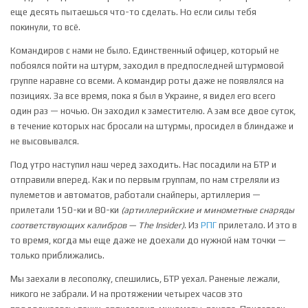
еще десять пытаешься что-то сделать. Но если силы тебя
покинули, то всё.
Командиров с нами не было. Единственный офицер, который не
побоялся пойти на штурм, заходил в предпоследней штурмовой
группе наравне со всеми. А командир роты даже не появлялся на
позициях. За все время, пока я был в Украине, я видел его всего
один раз — ночью. Он заходил к заместителю. А зам все двое суток,
в течение которых нас бросали на штурмы, просидел в блиндаже и
не высовывался.
Под утро наступил наш черед заходить. Нас посадили на БТР и
отправили вперед. Как и по первым группам, по нам стреляли из
пулеметов и автоматов, работали снайперы, артиллерия —
прилетали 150-ки и 80-ки
(артиллерийские и минометные снаряды
соответствующих калибров — The Insider)
. Из
РПГ
прилетало. И это в
то время, когда мы еще даже не доехали до нужной нам точки —
только приближались.
Мы заехали в лесополку, спешились, БТР уехал. Раненые лежали,
никого не забрали. И на протяжении четырех часов это