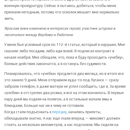
военную прокуратуру. Сейчас я пытаюсь добиться, чтобы меня
признали негодным, потому что осколок мешает мне нормально
жить.
Ярослав (имя изменено в интересах героя), участник штурма в
лесополосе между Вербово и Работино
У меня был условный срок по 112-й статье, который я нарушил. Мне
сказали: либо посадим, либо иди воюй. Я подписал контракт в
начале ноября. Мне обещали, что, пока я буду проходить «учебку»,
боевые действия закончатся, а я останусь без судимости.
Планировалось, что «учебка» продлится два месяца, но в итоге все
это заняло 9 дней. Меня отправили куда-то под Луганск — сразу
забрали телефон, я даже матери не успел сообщить, где я. За время
«учебки» я отстрелял два рожка, и все на этом кончилось. В первые
пару дней мы ездили на полигон, а в остальные копали ямы и
блиндажи. Больше нас ни к чему не готовили.
Когда стали подъезжать к
передку
, начались прилеты,
обкладывали знатно. А нас еще гнали вперед — миномет должен
стоять за несколько километров, а нас подгоняли. Мы сидели на