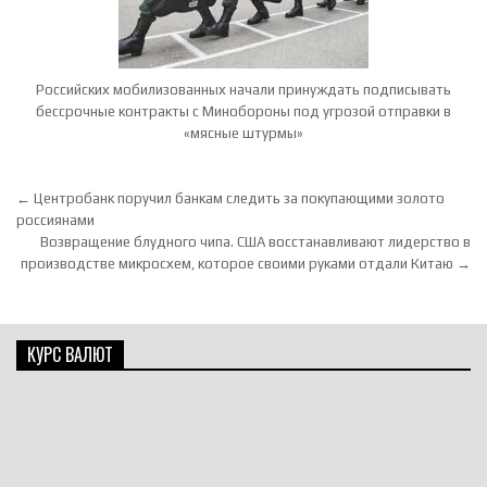
Российских мобилизованных начали принуждать подписывать
бессрочные контракты с Минобороны под угрозой отправки в
«мясные штурмы»
Навигация по записям
← Центробанк поручил банкам следить за покупающими золото
россиянами
Возвращение блудного чипа. США восстанавливают лидерство в
производстве микросхем, которое своими руками отдали Китаю →
КУРС ВАЛЮТ