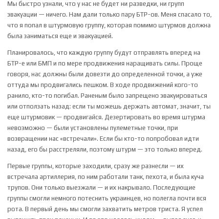
Мы быстро узнали, что у нас не будет ни разведки, ни групп
эвакуации — ничего. Нам дали только пару БТР-ов. Меня спасало то,
что я попал в штурмовую группу, которая помимо штурмов должна
была заниматься еще и эвакуацией.
Планировалось, что каждую группу будут отправлять вперед на
БТР-е или БМП и по мере продвижения наращивать силы. Проще
говоря, нас должны были довезти до определенной точки, а уже
оттуда мы продвигались пешком. В ходе продвижений кого-то
ранило, кто-то погибал. Раненым было запрещено эвакуироваться
или отползать назад: если ты можешь держать автомат, значит, ты
еще штурмовик — продвигайся. Дезертировать во время штурма
невозможно — были установлены пулеметные точки, при
возвращении нас «встречали». Если бы кто-то попробовал идти
назад, его бы расстреляли, поэтому штурм — это только вперед.
Первые группы, которые заходили, сразу же разнесли — их
встречала артиллерия, по ним работали танк, пехота, и была куча
трупов. Они только выезжали — и их накрывало. Последующие
группы смогли немного потеснить украинцев, но полегла почти вся
рота. В первый день мы смогли захватить метров триста. Я успел