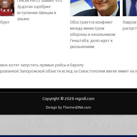
Генсек НАТО заявил, что
Эрдоган одобрил
вступление Швеции в
альянс
ебуют
Обостряется конфликт
Лавров
между министром
распус
обороны и начальником
Генштаба: дело идет к
увольнениям
ия по записям
мон хотят запустить прямые рейсы в Европу
ированной Запорожской области вслед за Севастополем ввели лимит на
Copyright © 2026 nigroll.com
Design by ThemesDNA.com