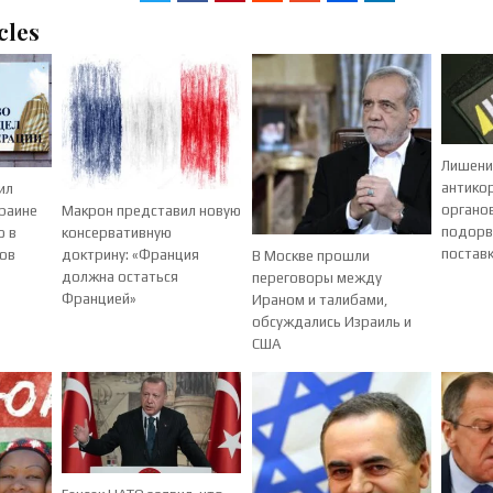
cles
Лишени
антико
ил
органо
краине
Макрон представил новую
подорв
о в
консервативную
постав
ов
доктрину: «Франция
В Москве прошли
должна остаться
переговоры между
Францией»
Ираном и талибами,
обсуждались Израиль и
США