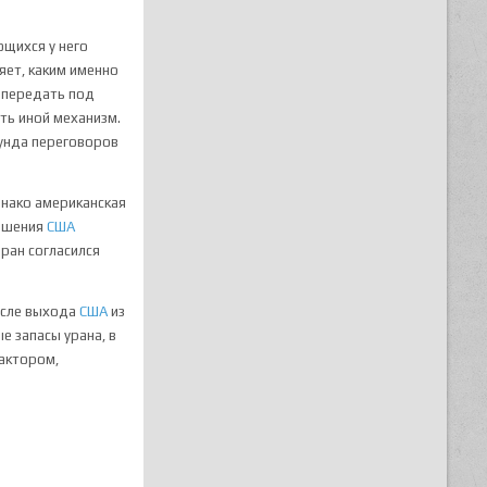
ющихся у него
яет, каким именно
, передать под
ть иной механизм.
аунда переговоров
днако американская
лашения
США
ран согласился
осле выхода
США
из
е запасы урана, в
фактором,