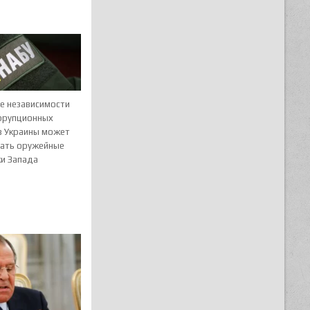
е независимости
ррупционных
в Украины может
ать оружейные
ки Запада