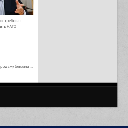
 потребовал
тить НАТО
 продажу бензина →