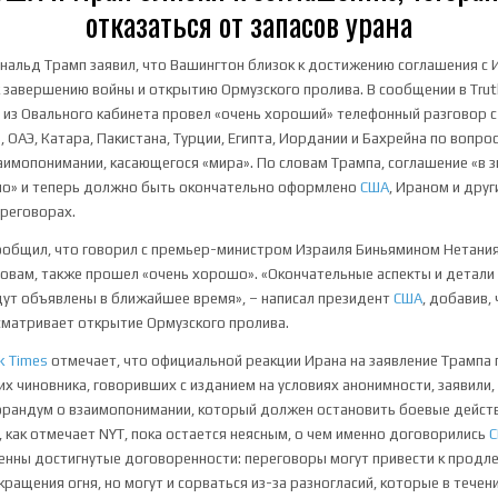
отказаться от запасов урана
альд Трамп заявил, что Вашингтон близок к достижению соглашения с 
 завершению войны и открытию Ормузского пролива. В сообщении в Truth
о из Овального кабинета провел «очень хороший» телефонный разговор 
 ОАЭ, Катара, Пакистана, Турции, Египта, Иордании и Бахрейна по вопро
имопонимании, касающегося «мира». По словам Трампа, соглашение «в 
ано» и теперь должно быть окончательно оформлено
США
, Ираном и друг
реговорах.
общил, что говорил с премьер-министром Израиля Биньямином Нетанияг
словам, также прошел «очень хорошо». «Окончательные аспекты и детали
ут объявлены в ближайшее время», – написал президент
США
, добавив,
матривает открытие Ормузского пролива.
k Times
отмечает, что официальной реакции Ирана на заявление Трампа 
их чиновника, говоривших с изданием на условиях анонимности, заявили,
орандум о взаимопонимании, который должен остановить боевые действ
, как отмечает NYT, пока остается неясным, о чем именно договорились
енны достигнутые договоренности: переговоры могут привести к продл
ращения огня, но могут и сорваться из-за разногласий, которые в течен