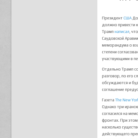
Президент
США
Дон
должно привести к
Трамп
написал
, чт
Саудовской Аравии,
меморандума о вза
степени согласов
участвующими в пе
Отдельно Трамп со
разговор, по его 
обсуждаются и буд
соглашение предус
Газета
The New Yor
Однако три иранск
согласился на мем
фронтах. При этом
насколько существ
действующего прек