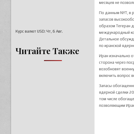
месяцев не позвол
По данным NYT, в 
запасов высокообо
образом Тегеран д
Курс валют
USD
: Чт, 6 Авг.
международный кон
Детальное обсужде
по иранской ядерн
Читайте Также
Иран изначально о
сторона через пос
возобновят военну
включить вопрос 
Запасы обогащенн
ядерной сделки 20
том числе обогаще
позволяющим Ирану