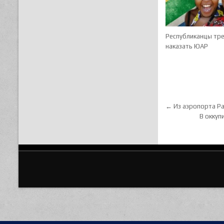
Республиканцы тр
наказать ЮАР
Навигац
← Из аэропорта Ра
В оккуп