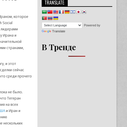
TRANSLATE:
Ираном, которое
 Social
Powered by
с лидерами
Translate
су Ирана и
значительной
В Тренде
ими странами,
у, и этот
 сделки сейчас
 что среди прочего
пока не было.
 что Тегеран
ия на всех
США
и Иран и
ению
ие нескольких