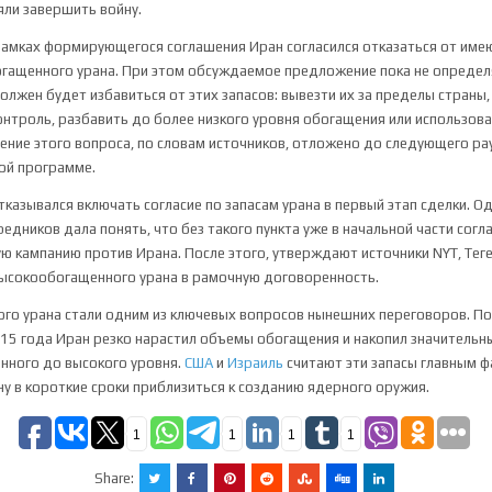
яли завершить войну.
рамках формирующегося соглашения Иран согласился отказаться от име
гащенного урана. При этом обсуждаемое предложение пока не определ
олжен будет избавиться от этих запасов: вывезти их за пределы страны
троль, разбавить до более низкого уровня обогащения или использова
ние этого вопроса, по словам источников, отложено до следующего р
ой программе.
тказывался включать согласие по запасам урана в первый этап сделки. О
редников дала понять, что без такого пункта уже в начальной части сог
ю кампанию против Ирана. После этого, утверждают источники NYT, Теге
высокообогащенного урана в рамочную договоренность.
ого урана стали одним из ключевых вопросов нынешних переговоров. П
15 года Иран резко нарастил объемы обогащения и накопил значительны
нного до высокого уровня.
США
и
Израиль
считают эти запасы главным 
 в короткие сроки приблизиться к созданию ядерного оружия.
1
1
1
1
Share: