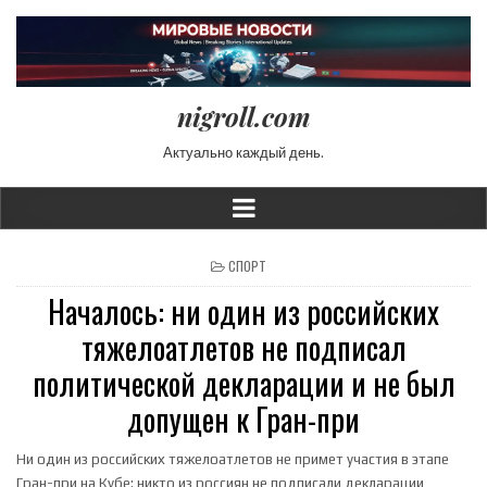
nigroll.com
Актуально каждый день.
POSTED IN
СПОРТ
Началось: ни один из российских
тяжелоатлетов не подписал
политической декларации и не был
допущен к Гран-при
Ни один из российских тяжелоатлетов не примет участия в этапе
Гран-при на Кубе: никто из россиян не подписали декларации,