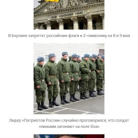
В Берлине запретят российские флаги и Z-символику на 8 и 9 мая
Лидер «Патриотов России» случайно проговорился, что солдат
«пинками загоняют на поле боя»