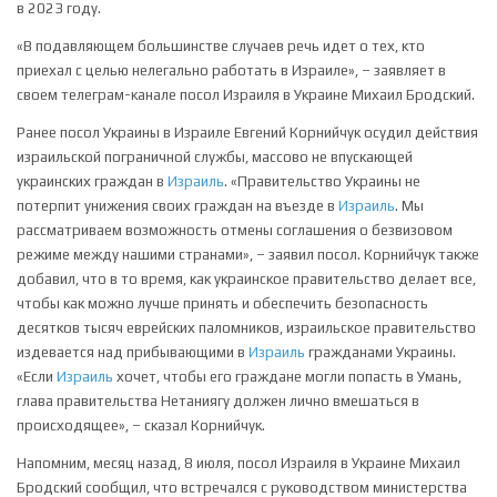
в 2023 году.
«В подавляющем большинстве случаев речь идет о тех, кто
приехал с целью нелегально работать в Израиле», – заявляет в
своем телеграм-канале посол Израиля в Украине Михаил Бродский.
Ранее посол Украины в Израиле Евгений Корнийчук осудил действия
израильской пограничной службы, массово не впускающей
украинских граждан в
Израиль
. «Правительство Украины не
потерпит унижения своих граждан на въезде в
Израиль
. Мы
рассматриваем возможность отмены соглашения о безвизовом
режиме между нашими странами», – заявил посол. Корнийчук также
добавил, что в то время, как украинское правительство делает все,
чтобы как можно лучше принять и обеспечить безопасность
десятков тысяч еврейских паломников, израильское правительство
издевается над прибывающими в
Израиль
гражданами Украины.
«Если
Израиль
хочет, чтобы его граждане могли попасть в Умань,
глава правительства Нетаниягу должен лично вмешаться в
происходящее», – сказал Корнийчук.
Напомним, месяц назад, 8 июля, посол Израиля в Украине Михаил
Бродский сообщил, что встречался с руководством министерства