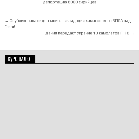
депортацию 6000 сирийцев
Навигация по записям
← Опубликована видеозапись ликвидации хамасовского БПЛА над
Газой
Дания передаст Украине 19 самолетов F-16 →
КУРС ВАЛЮТ