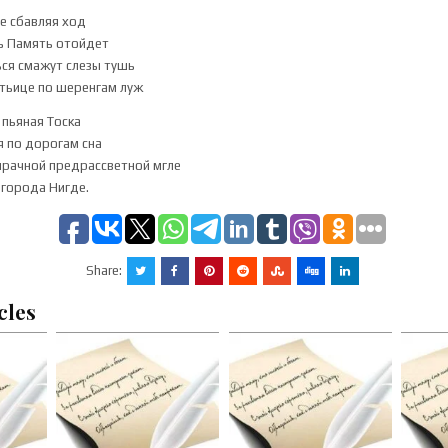
не сбавляя ход
ь Память отойдет
ься смажут слезы тушь
атьице по шеренгам луж
 пьяная Тоска
я по дорогам сна
мрачной предрассветной мгле
 города Нигде.
Share:
cles