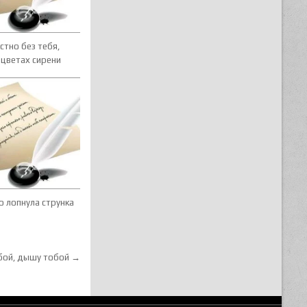
стно без тебя,
 цветах сирени
о лопнула струнка
бой, дышу тобой →