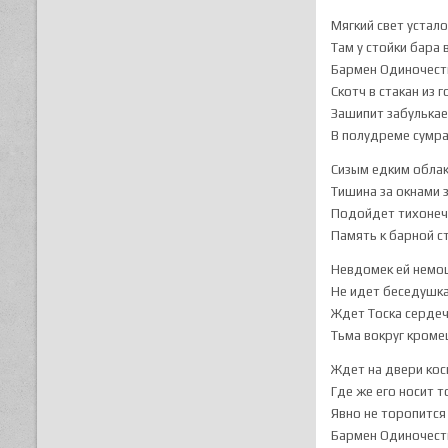
Мягкий свет устало
Там у стойки бара 
Бармен Одиночест
Скотч в стакан из 
Зашипит забулькае
В полудреме сумра
Сизым едким обла
Тишина за окнами 
Подойдет тихонеч
Память к барной с
Невдомек ей немощ
Не идет беседушка
Ждет Тоска сердеч
Тьма вокруг кроме
Ждет на двери кос
Где же его носит т
Явно не торопится
Бармен Одиночеств