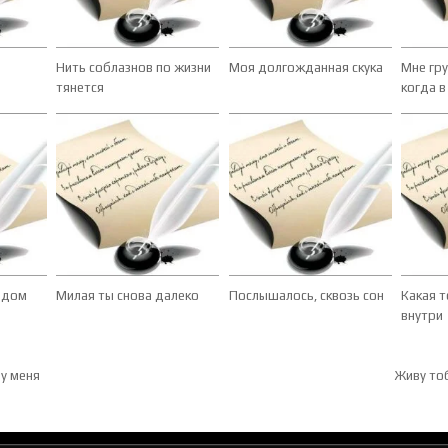
Нить соблазнов по жизни
Моя долгожданная скука
Мне гру
тянется
когда в
ядом
Милая ты снова далеко
Послышалось, сквозь сон
Какая т
внутри
ия по записям
у меня
Живу то