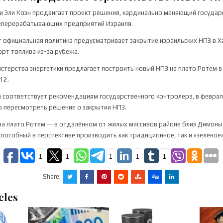
и Эли Коэн продвигает проект решения, кардинально меняющий государ
еперерабатывающих предприятий Израиля.
 официальная политика предусматривает закрытие израильских НПЗ в Х
рт топлива из-за рубежа.
стерства энергетики предлагает построить новый НПЗ на плато Ротем в
12.
 соответствует рекомендациям государственного контролера, в феврал
 пересмотреть решение о закрытии НПЗ.
 на плато Ротем — в отдалённом от жилых массивов районе близ Димон
способный в перспективе производить как традиционное, так и «зелёное
1
1
1
1
1
Share:
cles