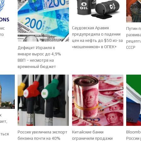
Саудовская Аравия
рис
Путин 
предупредила о падении
го
развива
цен на нефть до $50 из-за
рецепт
«мошенников» в ОПЕК+
СССР
Дефицит Израиля в
январе вырос до 4,9%
ВВП – несмотря на
временный бюджет
х
ает,
Россия увеличила экспорт
Китайские банки
Bloomb
ться
бензина почти на 40%
ограничили продажи
России 