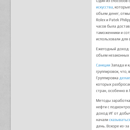
Один из способов 
искусства
, которы
объем денег, отмы
Rolex и Patek Phil
часов была достав
таможенники и сот
использовали для 
Ежегодный доход 
объем незаконных 
Санкции
Запада и 
группировок, что,
Группировка
дела
которых разбросан
стран, особенно в
Методы заработка
нефти с подконтро
доход ИГ от добы
начали
сказыватьс
день. Вскоре из-з