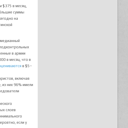
м $375 в месяц,
бóльшие суммы
жегодно на
инской
к медианный
 подконтрольных
оенные в армии
00 в месяц, что в
оцениваются
в $5–
ористов, включая
, из них 96% имели
ледователи
ческого
ных слоев
минимального
ероятно, если у