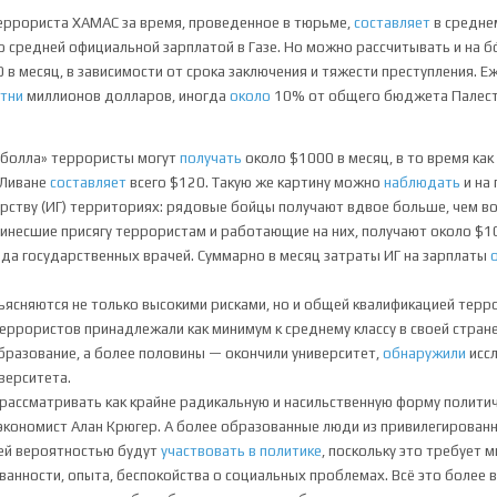
еррориста ХАМАС за время, проведенное в тюрьме,
составляет
в средне
о средней официальной зарплатой в Газе. Но можно рассчитывать и на 
 в месяц, в зависимости от срока заключения и тяжести преступления. Е
отни
миллионов долларов, иногда
около
10% от общего бюджета Палест
зболла» террористы могут
получать
около $1000 в месяц, в то время ка
 Ливане
составляет
всего $120. Такую же картину можно
наблюдать
и на
рству (ИГ) территориях: рядовые бойцы получают вдвое больше, чем в
ринесшие присягу террористам и работающие на них, получают около $10
да государственных врачей. Суммарно в месяц затраты ИГ на зарплаты
ясняются не только высокими рисками, но и общей квалификацией терр
еррористов принадлежали как минимум к среднему классу в своей стране
бразование, а более половины — окончили университет,
обнаружили
исс
верситета.
ассматривать как крайне радикальную и насильственную форму полити
экономист Алан Крюгер. А более образованные люди из привилегирован
ей вероятностью будут
участвовать в политике
, поскольку это требует 
ванности, опыта, беспокойства о социальных проблемах. Всё это более в