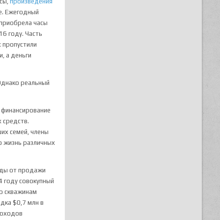
асы,
произведения
ые. Ежегодный
 приобрела часы
16 году. Часть
х пропустили
, а деньги
 Однако реальный
в финансирование
х средств.
ших семей, члены
ю жизнь различных
оды от продажи
4 году совокупный
по скважинам
дка $0,7 млн в
доходов