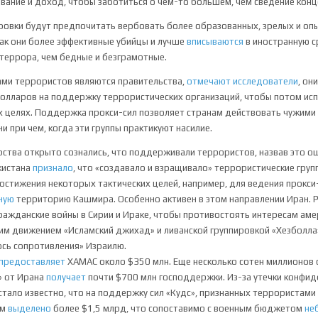
вание и доход, чтобы заботиться о чем-то большем, чем сведение конц
ировки будут предпочитать вербовать более образованных, зрелых и оп
как они более эффективные убийцы и лучше
вписываются
в иностранную с
террора, чем бедные и безграмотные.
ами террористов являются правительства,
отмечают исследователи
, он
олларов на поддержку террористических организаций, чтобы потом исп
х целях. Поддержка прокси-сил позволяет странам действовать чужими 
ни при чем, когда эти группы практикуют насилие.
ства открыто сознались, что поддерживали террористов, назвав это о
кистана
признало
, что «создавало и взращивало» террористические груп
остижения некоторых тактических целей, например, для ведения прокси
ную
территорию Кашмира. Особенно активен в этом направлении Иран. 
ражданские войны в Сирии и Ираке, чтобы противостоять интересам аме
им движением «Исламский джихад» и ливанской группировкой «Хезболла
ось сопротивления» Израилю.
предоставляет
ХАМАС около $350 млн. Еще несколько сотен миллионов
» от Ирана
получает
почти $700 млн господдержки. Из-за утечки конфи
стало известно, что на поддержку сил «Кудс», признанных террористами 
ом
выделено
более $1,5 млрд, что сопоставимо с военным бюджетом
не