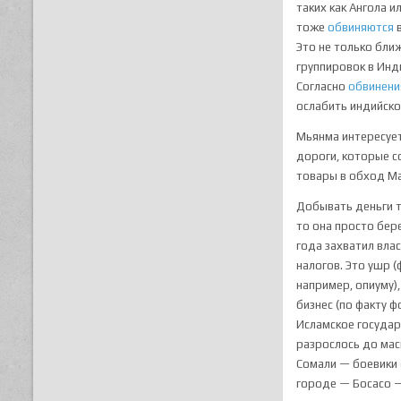
таких как Ангола и
тоже
обвиняются
Это не только бли
группировок в Инд
Согласно
обвинен
ослабить индийско
Мьянма интересуе
дороги, которые с
товары в обход Ма
Добывать деньги т
то она просто бер
года захватил вла
налогов. Это ушр (
например, опиуму)
бизнес (по факту 
Исламское государ
разрослось до мас
Сомали — боевики
городе — Босасо —