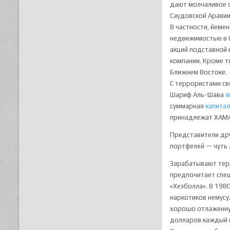
дают молчаливое с
Саудовской Аравии
В частности, йеме
недвижимостью в 
акций подставной 
компании. Кроме т
Ближнем Востоке.
С террористами св
Шариф Аль-Шава
я
суммарная
капита
принадлежат ХАМА
Представители дру
портфелей — чуть 
Зарабатывают терр
предпочитает спец
«Хезболла». В 198
наркотиков немусу
хорошо отлаженну
долларов каждый г