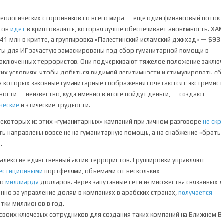
ологических сторонников со всего мира — еще один финансовый поток
я он
идет
в криптовалюте, которая лучше обеспечивает анонимность. ХА
41 млн в крипте, а группировка «Палестинский исламский джихад» — $93
ы для ИГ зачастую замаскированы под сбор гуманитарной помощи в
аключенных террористов. Они подчеркивают тяжелое положение заклю
хих условиях, чтобы добиться видимой легитимности и стимулировать сб
в которых законные гуманитарные соображения сочетаются с экстремис
ности — неизвестно, куда именно в итоге пойдут деньги, — создают
ческие
и этические трудности.
екоторых из этих «гуманитарных» кампаний при личном разговоре
не ск
ть направлены вовсе не на гуманитарную помощь, а на снабжение «брат
.
леко не единственный актив террористов. Группировки управляют
естиционными
портфелями, объемами от нескольких
о
миллиарда
долларов. Через запутанные сети из множества связанных 
нно за управление долям в компаниях в арабских странах,
получается
тки миллионов в год.
своих ключевых сотрудников для создания таких компаний на Ближнем В