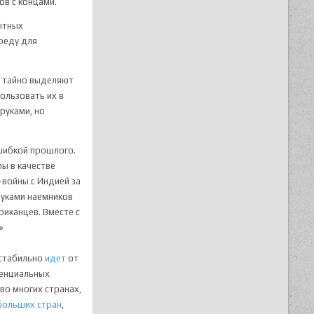
ов с концами.
ытных
реду для
и тайно выделяют
ользовать их в
руками, но
шибкой прошлого.
пы в качестве
-войны с Индией за
Руками наемников
риканцев. Вместе с
»
 стабильно
идет
от
денциальных
во многих странах,
больших стран
,