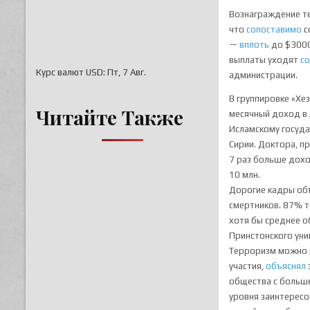
Вознаграждение т
что
сопоставимо
с
—
вплоть
до $3000
выплаты уходят
с
Курс валют
USD
: Пт, 7 Авг.
администрации.
В группировке «Хе
Читайте Также
месячный доход в
Исламскому госуда
Сирии. Доктора, п
7 раз больше дохо
10 млн.
Дорогие кадры объ
смертников. 87% т
хотя бы среднее о
Принстонского уни
Терроризм можно р
участия,
объяснял
общества с больш
уровня заинтересо