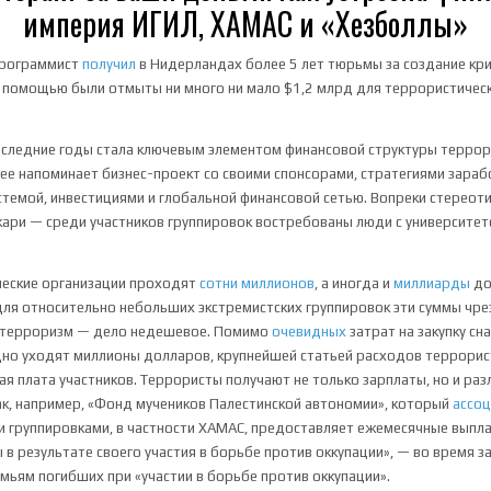
империя ИГИЛ, ХАМАС и «Хезболлы»
программист
получил
в Нидерландах более 5 лет тюрьмы за создание кр
го помощью были отмыты ни много ни мало $1,2 млрд для террористическ
следние годы стала ключевым элементом финансовой структуры террори
ее напоминает бизнес-проект со своими спонсорами, стратегиями зараб
стемой, инвестициями и глобальной финансовой сетью. Вопреки стереот
кари — среди участников группировок востребованы люди с университет
ческие организации проходят
сотни миллионов
, а иногда и
миллиарды
до
 для относительно небольших экстремистских группировок эти суммы чре
 терроризм — дело недешевое. Помимо
очевидных
затрат на закупку сн
но уходят миллионы долларов, крупнейшей статьей расходов террорис
ая плата участников. Террористы получают не только зарплаты, но и раз
Так, например, «Фонд мучеников Палестинской автономии», который
ассо
 группировками, в частности ХАМАС, предоставляет ежемесячные выпла
 в результате своего участия в борьбе против оккупации», — во время з
емьям погибших при «участии в борьбе против оккупации».