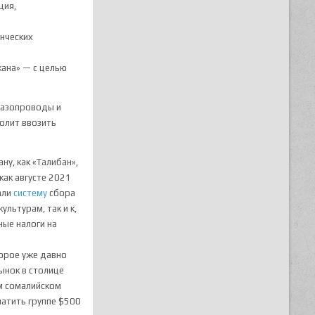
ция,
нческих
кана» — с целью
газопроводы и
олит ввозить
у, как «Талибан»,
как августе 2021
али
систему
сбора
ультурам, так и к,
ные налоги на
торое уже давно
ынок в столице
м сомалийском
латить группе $500