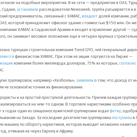
огласие на подобные мероприятия. В их сети — предприятия в ОАЭ, Турц
, Судане,
установили
расследователи Newsweek, группа расширяется и в
нский предприниматель, связанный с ХАМАС,
владеет
долей компании, ра
ОАЭ, которой принадлежит офисное здание стоимостью $150 млн. Он ж
компании ХАМАС в Саудовской Аравии и входит в правление другой — су
ого, он занимает весомое положение еще в четырех крупных строительн
язана турецкая строительная компания Trend GYO, чей генеральный дир
вляется
финансистом ХАМАС. При этом ее акции торгуются на бирже —
лизация
компании более миллиарда долларов, 75% из которых,
согласно
С.
гих группировок, например «Хезболлы»,
заявляли
о том, что доход от 
ли не основной источник их финансирования.
ористы и на простой преступной деятельности. Причем каждая группи
иализироваться на чем-то одном. В торговле наркотиками особенно пр
0-х годах один из священнослужителей группировки издал
фетву
, одобр
льманам на Западе. За последние десятилетия группировка
построила
в 
ю машину по обороту наркотиков, которая выводит незаконно нажиты
од, отмывая их через Европу и Африку.