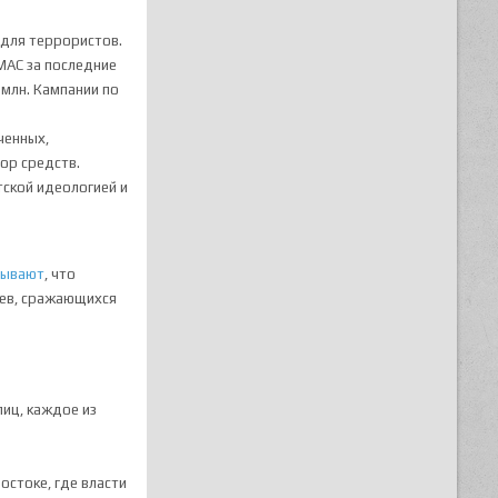
 для террористов.
МАС за последние
 млн. Кампании по
ченных,
ор средств.
тской идеологией и
рывают
, что
ьев, сражающихся
лиц, каждое из
остоке, где власти