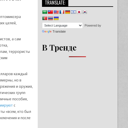
TRANSLATE:
иптомиксера
их целей,
Powered by
Translate
стов, а сам
В Тренде
отка,
ипам, террористы
ским
лларов каждый
змерны, но в
аряжения и оружия,
тических групп
личные пособия,
циируют
с
ты «всем, кто был
аключения и после