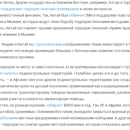
ли Литва. Другие государства на Ближнем Востоке, например, Катар и Тур
в
поддержке
террористических группировок
в своих интересах.
жневосточный феномен. Так, Китай был
обвинен
СМИ в поддержке повста
ии и Мьянме, которые ведут свою борьбу террористическими методами.
иям
, Китай поставляет оружие признанной террористической «Армии Ара
е влияние в Мьянме.
т Индию и Китай по
стратегическим
соображениям. Пекин инвестирует в 
оединят его южную провинцию Юньнань с Бенгальским заливом, что позв
лаккского пролива.
еррористы могут и самостоятельно. Если группировка контролирует стран
ет
налоги
с подконтрольных территорий. «Талибан» делал это и до того, 
сть, — в Афганистане и на других подконтрольных территориях они созд
фактически налог на урожай поселения, применяемый как к разрешенным к
, налоги на транспортировку товаров (аналогичные таможенным), различ
форма рэкета) и налоги на гуманитарную помощь.
ство, по разным оценкам,
собирает
$800 млн в год. Так, ИГ в Африке, ко
штабов, сравнимых с Ближним Востоком, вынудило закрыться крупный р
обложили
местных предпринимателей непомерными поборами. В друго
 террористы сожгли здание местной компании, которая отказалась вып