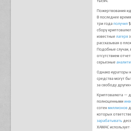
тысяч.
Пожертвования иде
В последнее врем
три года
получил
$
сбору криптовалют
известные
лагеря
з
рассказывая о пло
Подобные случаи, 
отсутствием отчет
серьезные
аналити
Однако кураторы н
средства могут бы
за свободу других»
Криптовалюта — да
полноценными
инв
сотен
миллионов
д
которых ответстве
зарабатывать
деся
ХАМАС использует 