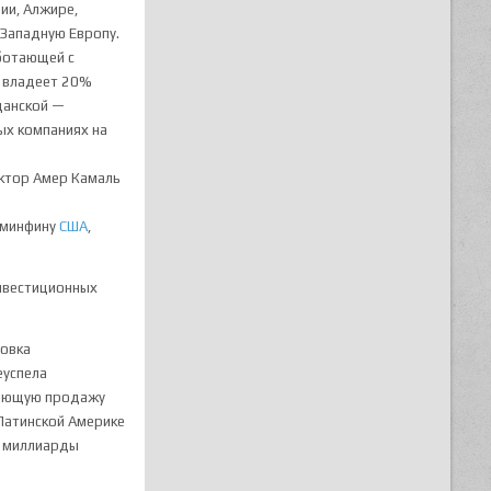
ии, Алжире,
 Западную Европу.
ботающей с
е владеет 20%
данской —
ых компаниях на
ектор Амер Камаль
минфину
США
,
инвестиционных
ровка
еуспела
яющую продажу
Латинской Америке
е миллиарды