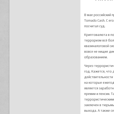
В мае российский 
Tornado Cash. С е
посчитал суд.
Криптовалюта в по
терроризм всё бол
квазиналоговой си
вовсе не нищие ди
образованием.
Через террористи
год. Кажется, что
действительности
на которые ежегод
является заработн
премии и пенсии. 
террористическими
заключен в тюрьмы
выхода. А также с