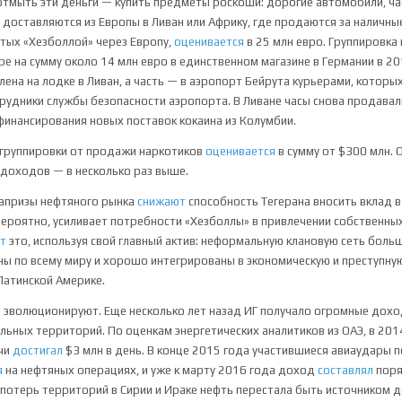
отмыть эти деньги — купить предметы роскоши: дорогие автомобили, ч
е доставляются из Европы в Ливан или Африку, где продаются за наличн
тых «Хезболлой» через Европу,
оценивается
в 25 млн евро. Группировка
ippe на сумму около 14 млн евро в единственном магазине в Германии в 20
лена на лодке в Ливан, а часть — в аэропорт Бейрута курьерами, которы
рудники службы безопасности аэропорта. В Ливане часы снова продавали
финансирования новых поставок кокаина из Колумбии.
группировки от продажи наркотиков
оценивается
в сумму от $300 млн.
доходов — в несколько раз выше.
капризы нефтяного рынка
снижают
способность Тегерана вносить вклад 
 вероятно, усиливает потребности «Хезболлы» в привлечении собственны
ет
это, используя свой главный актив: неформальную клановую сеть боль
ы по всему миру и хорошо интегрированы в экономическую и преступну
 Латинской Америке.
 эволюционируют. Еще несколько лет назад ИГ получало огромные дох
льных территорий. По оценкам энергетических аналитиков из ОАЭ, в 201
чи
достигал
$3 млн в день. В конце 2015 года участившиеся авиаудары 
я
на нефтяных операциях, и уже к марту 2016 года доход
составлял
поря
а потерь территорий в Сирии и Ираке нефть перестала быть источником 