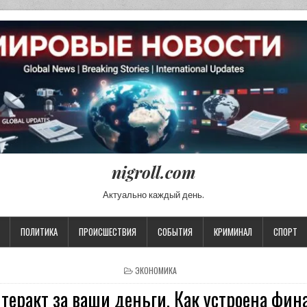
nigroll.com
Актуально каждый день.
ПОЛИТИКА
ПРОИСШЕСТВИЯ
СОБЫТИЯ
КРИМИНАЛ
СПОРТ
POSTED IN
ЭКОНОМИКА
теракт за ваши деньги. Как устроена фин