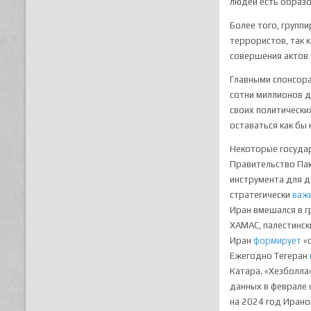
людей есть образо
Более того, групп
террористов, так 
совершения актов 
Главными спонсор
сотни миллионов д
своих политически
оставаться как бы 
Некоторые государ
Правительство Па
инструмента для д
стратегически
важ
Иран вмешался в г
ХАМАС, палестинск
Иран
формирует
«
Ежегодно Тегеран
Катара. «Хезболла
данных в феврале 
на 2024 год Иран