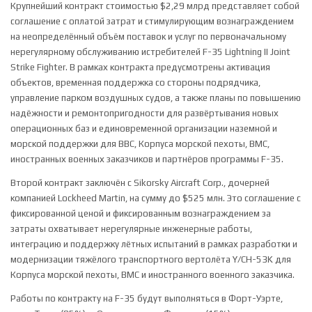
Крупнейший контракт стоимостью $2,29 млрд представляет собой
соглашение с оплатой затрат и стимулирующим вознаграждением
на неопределённый объём поставок и услуг по первоначальному
нерегулярному обслуживанию истребителей F-35 Lightning II Joint
Strike Fighter. В рамках контракта предусмотрены активация
объектов, временная поддержка со стороны подрядчика,
управление парком воздушных судов, а также планы по повышению
надёжности и ремонтопригодности для развёртывания новых
операционных баз и единовременной организации наземной и
морской поддержки для ВВС, Корпуса морской пехоты, ВМС,
иностранных военных заказчиков и партнёров программы F-35.
Второй контракт заключён с Sikorsky Aircraft Corp., дочерней
компанией Lockheed Martin, на сумму до $525 млн. Это соглашение с
фиксированной ценой и фиксированным вознаграждением за
затраты охватывает нерегулярные инженерные работы,
интеграцию и поддержку лётных испытаний в рамках разработки и
модернизации тяжёлого транспортного вертолёта Y/CH-53K для
Корпуса морской пехоты, ВМС и иностранного военного заказчика.
Работы по контракту на F-35 будут выполняться в Форт-Уэрте,