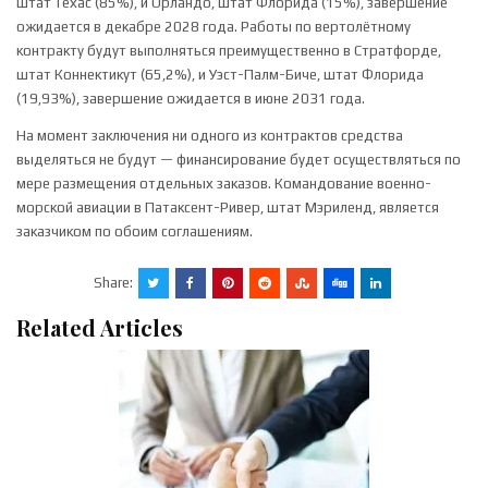
штат Техас (85%), и Орландо, штат Флорида (15%), завершение
ожидается в декабре 2028 года. Работы по вертолётному
контракту будут выполняться преимущественно в Стратфорде,
штат Коннектикут (65,2%), и Уэст-Палм-Биче, штат Флорида
(19,93%), завершение ожидается в июне 2031 года.
На момент заключения ни одного из контрактов средства
выделяться не будут — финансирование будет осуществляться по
мере размещения отдельных заказов. Командование военно-
морской авиации в Патаксент-Ривер, штат Мэриленд, является
заказчиком по обоим соглашениям.
Share:
Related Articles