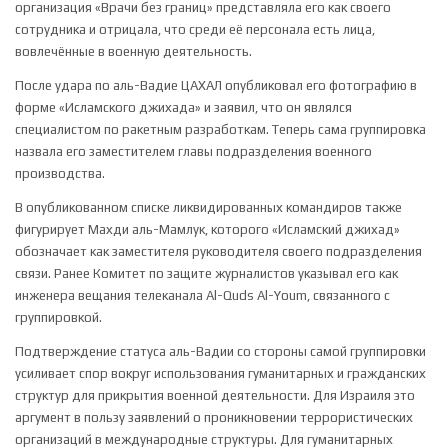
организация «Врачи без границ» представляла его как своего
сотрудника и отрицала, что среди её персонала есть лица,
вовлечённые в военную деятельность.
После удара по аль-Вадие ЦАХАЛ опубликовал его фотографию в
форме «Исламского джихада» и заявил, что он являлся
специалистом по ракетным разработкам. Теперь сама группировка
назвала его заместителем главы подразделения военного
производства.
В опубликованном списке ликвидированных командиров также
фигурирует Махди аль-Мамлук, которого «Исламский джихад»
обозначает как заместителя руководителя своего подразделения
связи. Ранее Комитет по защите журналистов указывал его как
инженера вещания телеканала Al-Quds Al-Youm, связанного с
группировкой.
Подтверждение статуса аль-Вадии со стороны самой группировки
усиливает спор вокруг использования гуманитарных и гражданских
структур для прикрытия военной деятельности. Для Израиля это
аргумент в пользу заявлений о проникновении террористических
организаций в международные структуры. Для гуманитарных