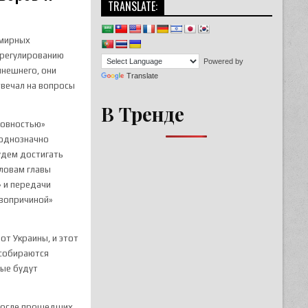
TRANSLATE:
 мирных
урегулированию
Powered by
ынешнего, они
Translate
твечал на вопросы
В Тренде
отовностью»
 однозначно
удем достигать
словам главы
» и передачи
рвопричиной»
от Украины, и этот
 собираются
рые будут
и после прошедших