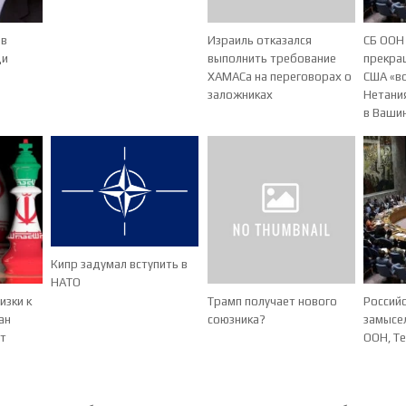
 в
Израиль отказался
СБ ООН 
ди
выполнить требование
прекращ
ХАМАСа на переговорах о
США «в
заложниках
Нетания
в Ваши
Кипр задумал вступить в
НАТО
изки к
Трамп получает нового
Россий
ан
союзника?
замысе
от
ООН, Те