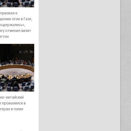
призвал к
ению огня в Газе,
оздержались»,
гу отменил визит
нгтон
ско-китайский
л провалился в
геран в гневе