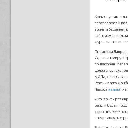
Кремль устами гла
переговоров и поо
войны в Украине],
саботируются укр
журналистов после
По словам Лаврова
Украины к миру. «
привержены перего
целей специальной 
МИДа, «в отличие 
России всего Донб
Лавров
назвал
«нал
«Его-то как раз ев
режим будет прод
завезти какие-то 
представлять угро
В конце февраля B