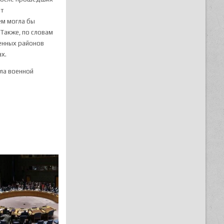
ет
ем могла бы
Также, по словам
ченных районов
ах.
ла военной