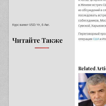
в Женеве встреч С
из обсуждений в сл
последовать встре
собеседников, Мос
Курс валют
USD
: Чт, 6 Авг.
Сумской, Харьковс
Переговорный про
Читайте Также
операции
США
и Из
Related Arti