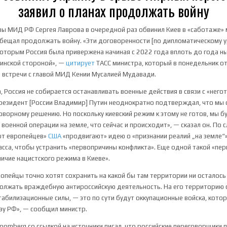
заявил о планах продолжать войну
вы МИД РФ Сергея Лаврова в очередной раз обвинил Киев в «саботаже»
бещал продолжать войну. «Эти договоренности [по дипломатическому 
 которым Россия была привержена начиная с 2022 года вплоть до года н
аинской стороной», —
цитирует
ТАСС министра, который в понедельник о
 встречи с главой МИД Кении Мусалией Мудавади.
, Россия не собирается останавливать военные действия в связи с «нег
Президент [России Владимир] Путин неоднократно подтверждал, что мы
ворному решению. Но поскольку киевский режим к этому не готов, мы б
военной операции на земле, что сейчас и происходит», — сказал он. По 
от европейцев»
США
«продвигают» идею о «признании реалий „на земле“
асса, чтобы устранить «первопричины конфликта». Еще одной такой «пе
ичие нацистского режима в Киеве».
ропейцы точно хотят сохранить на какой бы там территории ни осталось 
олжать враждебную антироссийскую деятельность. На его территорию
стабилизационные силы, — это по сути будут оккупационные войска, кото
зу РФ», — сообщил министр.
loomberg со ссылкой на источники писал, что российские переговорщик