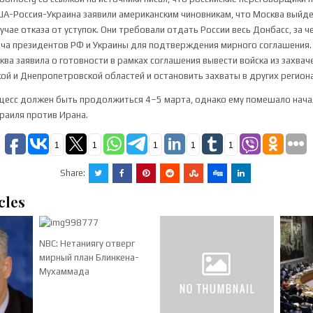
ША-Россия-Украина заявили американским чиновникам, что Москва выйд
учае отказа от уступок. Они требовали отдать России весь Донбасс, за ч
ча президентов РФ и Украины для подтверждения мирного соглашения. 
ква заявила о готовности в рамках соглашения вывести войска из захва
кой и Днепропетровской областей и остановить захваты в других регион
цесс должен быть продолжиться 4–5 марта, однако ему помешало нача
раиля против Ирана.
1
1
1
1
1
Share:
cles
NBC: Нетаниягу отверг
мирный план Блинкена-
Мухаммада