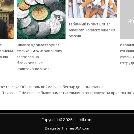
Табачный гигант British
American Tobacco ушел из
россии
е
Binance удовлетворила
Израил
несмены
только 14% израильских
компан
ампа
запросов на
увольн
блокирование
сотруд
криптокошельков
ия по записям
азе: генсека ООН вновь поймали на беспардонном вранье
Такого в США еще не было: заместительница генпрокурора привела ш
Copyright © 2026 nigroll.com
Design by ThemesDNA.com