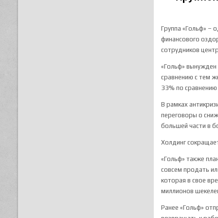
Группа «Гольф» – 
финансового оздор
сотрудников центр
«Гольф» вынужден 
сравнению с тем ж
33% по сравнению 
В рамках антикриз
переговоры о сниж
большей части в б
Холдинг сокращает
«Гольф» также пла
совсем продать ил
которая в свое вр
миллионов шекеле
Ранее «Гольф» отп