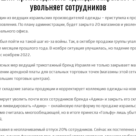
увольняет сотрудников
один из ведущих израильских производителей одежды – приступила к п
овления. По плану администрации, будет закрыто 20 магазинов и увол
ального офиса.
был пойти на такой шаг из-за войны. Так, в октябре продажи группы упа
е месяцем прошлого года. В ноябре ситуация улучшилась, но падение п
с ноябрем 2022.
исных мер ведущий трикотажный бренд Израиля не только закрывает маг
ении арендной платы для остальных торговых точек (магазины этой се
ольших торговых центрах).
 складские запасы продукции и корректирует коллекцию одежды на нов
нирует уволить почти всех сотрудников бренда «Адика» и закрыть его ск
и ликвидировать «Адику» – онлайновую платформу по продаже израильс
емя считалась многообещающей, но в итоге принесла «Гольфу» лишь убыт
й.
равил в неоплачиваемый отпуск 20% сотрудников. Сейчас их постепенно