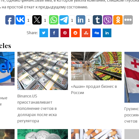
те, однако финансовая яма, в которой увязла компания, слишком глубок
 на простой откат к предыдущему состоянию.
1
1
1
1
Share:
cles
«Ашан» продал бизнес в
России
Binance.US
нные
приостанавливает
м
пополнение счетов в
Грузинс
долларах после иска
россия
регулятора
счетов