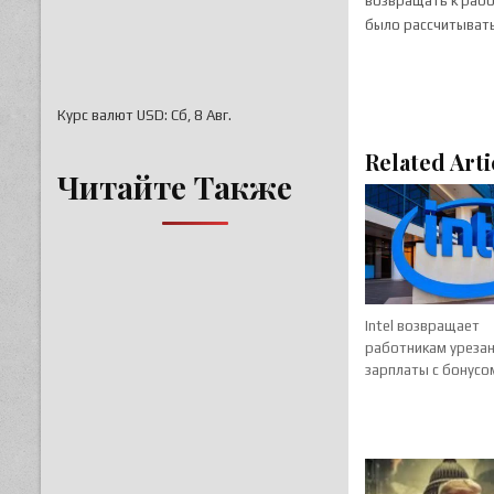
возвращать к рабо
было рассчитывать
Курс валют
USD
: Сб, 8 Авг.
Related Arti
Читайте Также
Intel возвращает
работникам уреза
зарплаты с бонусо