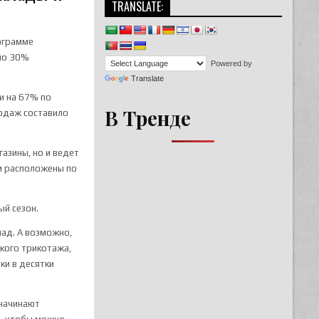
TRANSLATE:
рограмме
ено 30%
Powered by
Translate
ли на 67% по
В Тренде
родаж составило
азины, но и ведет
ти расположены по
ый сезон.
лад. А возможно,
кого трикотажа,
ки в десятки
 начинают