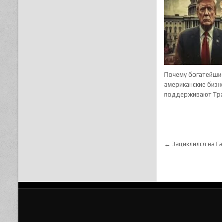
Почему богатейши
американские биз
поддерживают Тр
Навигац
← Зациклился на Г