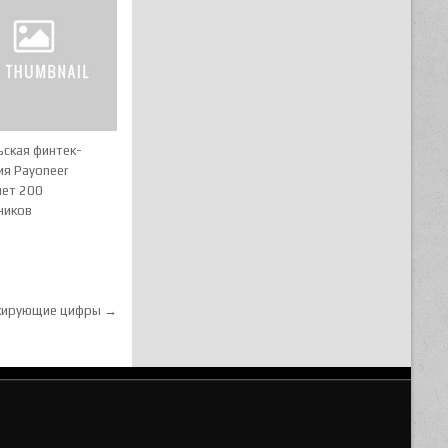
ьская финтек-
ия Payoneer
яет 200
ников
окирующие цифры →