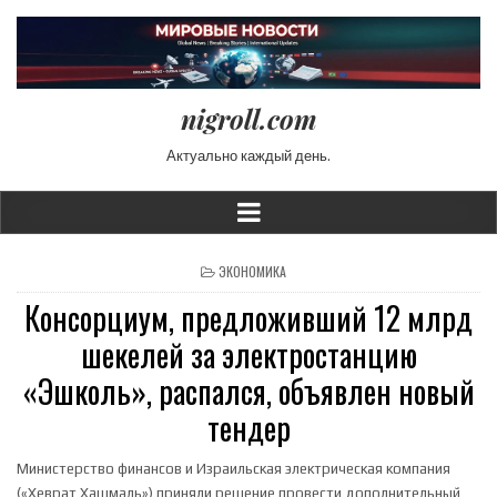
nigroll.com
Актуально каждый день.
POSTED IN
ЭКОНОМИКА
Консорциум, предложивший 12 млрд
шекелей за электростанцию
«Эшколь», распался, объявлен новый
тендер
Министерство финансов и Израильская электрическая компания
(«Хеврат Хашмаль») приняли решение провести дополнительный