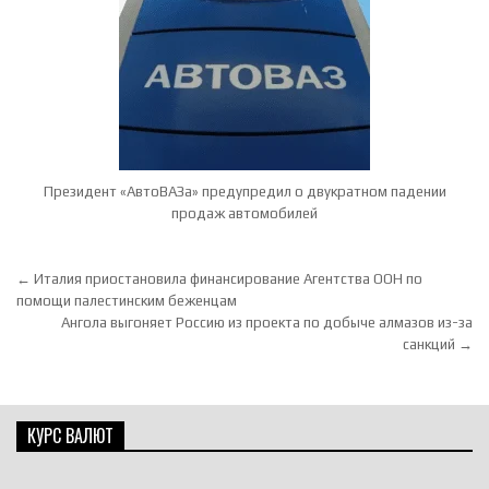
Президент «АвтоВАЗа» предупредил о двукратном падении
продаж автомобилей
Навигация по записям
← Италия приостановила финансирование Агентства ООН по
помощи палестинским беженцам
Ангола выгоняет Россию из проекта по добыче алмазов из-за
санкций →
КУРС ВАЛЮТ