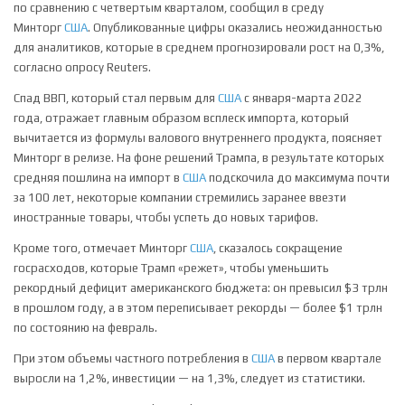
по сравнению с четвертым кварталом, сообщил в среду
Минторг
США
. Опубликованные цифры оказались неожиданностью
для аналитиков, которые в среднем прогнозировали рост на 0,3%,
согласно опросу Reuters.
Спад ВВП, который стал первым для
США
с января-марта 2022
года, отражает главным образом всплеск импорта, который
вычитается из формулы валового внутреннего продукта, поясняет
Минторг в релизе. На фоне решений Трампа, в результате которых
средняя пошлина на импорт в
США
подскочила до максимума почти
за 100 лет, некоторые компании стремились заранее ввезти
иностранные товары, чтобы успеть до новых тарифов.
Кроме того, отмечает Минторг
США
, сказалось сокращение
госрасходов, которые Трамп «режет», чтобы уменьшить
рекордный дефицит американского бюджета: он превысил $3 трлн
в прошлом году, а в этом переписывает рекорды — более $1 трлн
по состоянию на февраль.
При этом объемы частного потребления в
США
в первом квартале
выросли на 1,2%, инвестиции — на 1,3%, следует из статистики.