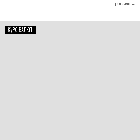
россиян →
КУРС ВАЛЮТ