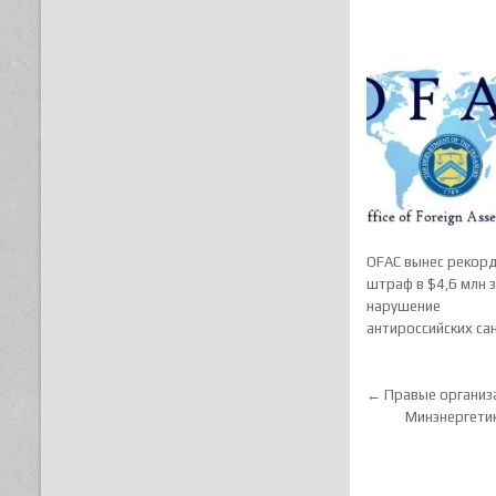
OFAC вынес рекор
штраф в $4,6 млн 
нарушение
антироссийских са
Навигац
← Правые организ
Минэнергетик