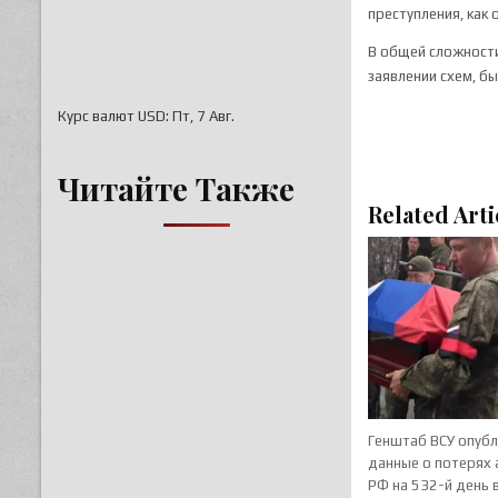
преступления, как 
В общей сложности
заявлении схем, б
Курс валют
USD
: Пт, 7 Авг.
Читайте Также
Related Arti
Генштаб ВСУ опуб
данные о потерях
РФ на 532-й день 