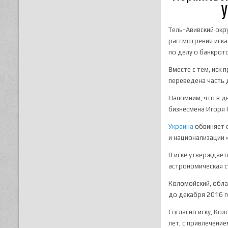
У
Тель-Авивский окр
рассмотрения иска
по делу о банкрот
Вместе с тем, иск 
переведена часть 
Напомним, что в д
бизнесмена Игоря 
Украина
обвиняет о
и национализации 
В иске утверждает
астрономическая 
Коломойский, обла
до декабря 2016 г
Согласно иску, Ко
лет, с привлечени