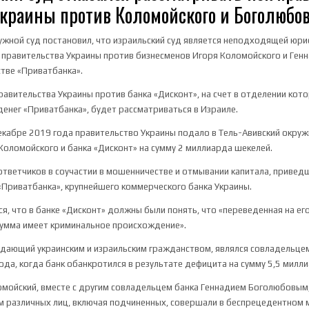
краины против Коломойского и Боголюбо
ужной суд постановил, что израильский суд является неподходящей юр
 правительства Украины против бизнесменов Игоря Коломойского и Ген
стве «Приватбанка».
правительства Украины против банка «Дисконт», на счет в отделении кот
денег «Приватбанка», будет рассматриваться в Израиле.
екабре 2019 года правительство Украины подало в Тель-Авивский окруж
Коломойского и банка «Дисконт» на сумму 2 миллиарда шекелей.
тветчиков в соучастии в мошенничестве и отмывании капитала, привед
«Приватбанка», крупнейшего коммерческого банка Украины.
ся, что в банке «Дисконт» должны были понять, что «переведенная на ег
сумма имеет криминальное происхождение».
дающий украинским и израильским гражданством, являлся совладельце
ода, когда банк обанкротился в результате дефицита на сумму 5,5 милл
ломойский, вместе с другим совладельцем банка Геннадием Боголюбовым,
ем различных лиц, включая подчиненных, совершали в беспрецедентном