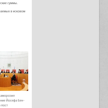
еские суммы.
ываемых в исковом
заморозил
ение Йосефа Бен-
 пост