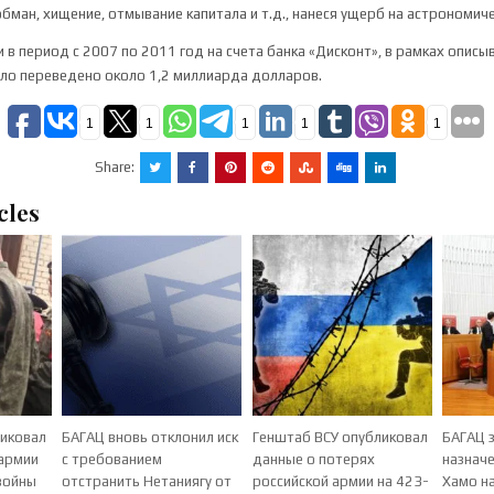
обман, хищение, отмывание капитала и т.д., нанеся ущерб на астрономич
 в период с 2007 по 2011 год на счета банка «Дисконт», в рамках опис
ыло переведено около 1,2 миллиарда долларов.
1
1
1
1
1
Share:
cles
ликовал
БАГАЦ вновь отклонил иск
Генштаб ВСУ опубликовал
БАГАЦ 
 армии
с требованием
данные о потерях
назнач
войны
отстранить Нетаниягу от
российской армии на 423-
Хамо на