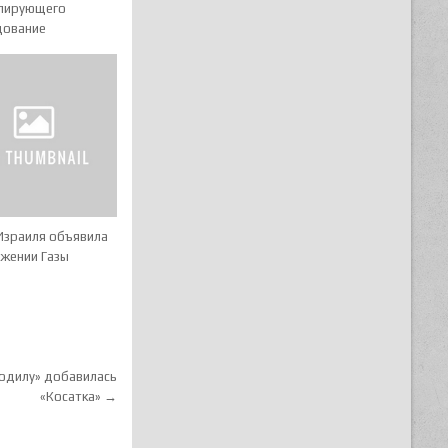
лирующего
дование
Израиля объявила
ужении Газы
кодилу» добавилась
«Косатка» →