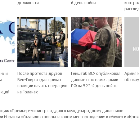
должности
й день войны
контро
рассле
дный
После протеста друзов
Генштаб ВСУ опубликовал
Армия 
за
Бен-Гвир отдал приказ
данные о потерях армии
об окр
полиции начать операцию
РФ на 523-й день войны
нкций
на Голанах
ия по записям
ации: «Премьер-министр поддался международному давлению»
и Израиля объявило о новом газовом месторождении: к «Акуле» и «Кро