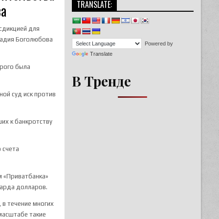
TRANSLATE:
ва
исдикцией для
надия Боголюбова
Powered by
Translate
орого была
В Тренде
ной суд иск против
ших к банкротству
о счета
м «Приватбанка»
иарда долларов.
 в течение многих
 масштабе такие