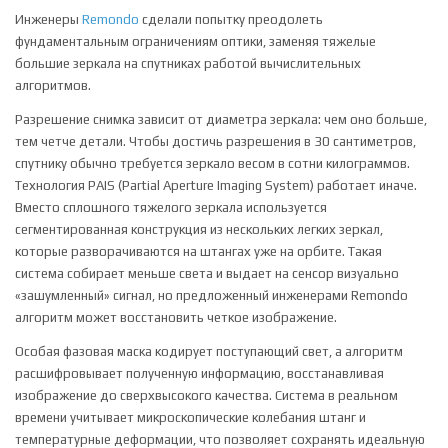
Инженеры
Remondo
сделали попытку преодолеть
фундаментальным ограничениям оптики, заменяя тяжелые
большие зеркала на спутниках работой вычислительных
алгоритмов.
Разрешение снимка зависит от диаметра зеркала: чем оно больше,
тем четче детали. Чтобы достичь разрешения в 30 сантиметров,
спутнику обычно требуется зеркало весом в сотни килограммов.
Технология PAIS (Partial Aperture Imaging System) работает иначе.
Вместо сплошного тяжелого зеркала используется
сегментированная конструкция из нескольких легких зеркал,
которые разворачиваются на штангах уже на орбите. Такая
система собирает меньше света и выдает на сенсор визуально
«зашумленный» сигнал, но предложенный инженерами Remondo
алгоритм может восстановить четкое изображение.
Особая фазовая маска кодирует поступающий свет, а алгоритм
расшифровывает полученную информацию, восстанавливая
изображение до сверхвысокого качества. Система в реальном
времени учитывает микроскопические колебания штанг и
температурные деформации, что позволяет сохранять идеальную