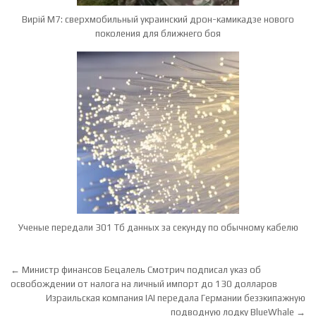
Вирій М7: сверхмобильный украинский дрон-камикадзе нового
поколения для ближнего боя
Ученые передали 301 Тб данных за секунду по обычному кабелю
Навигация по записям
← Министр финансов Бецалель Смотрич подписал указ об
освобождении от налога на личный импорт до 130 долларов
Израильская компания IAI передала Германии безэкипажную
подводную лодку BlueWhale →