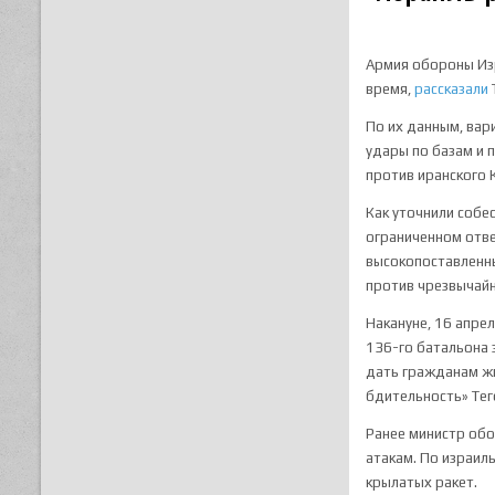
Армия обороны Изр
время,
рассказали
По их данным, вар
удары по базам и 
против иранского 
Как уточнили собе
ограниченном отве
высокопоставленны
против чрезвычайн
Накануне, 16 апре
136-го батальона 
дать гражданам жи
бдительность» Тег
Ранее министр обо
атакам. По израил
крылатых ракет.