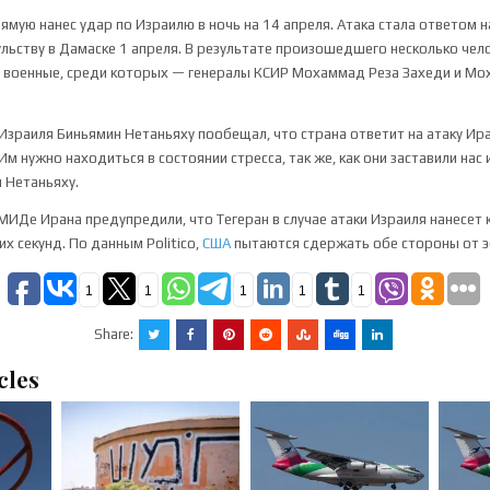
ямую нанес удар по Израилю в ночь на 14 апреля. Атака стала ответом 
ульству в Дамаске 1 апреля. В результате произошедшего несколько чело
и военные, среди которых — генералы КСИР Мохаммад Реза Захеди и М
зраиля Биньямин Нетаньяху пообещал, что страна ответит на атаку Ира
«Им нужно находиться в состоянии стресса, так же, как они заставили нас
л Нетаньяху.
 МИДе Ирана предупредили, что Тегеран в случае атаки Израиля нанесет
их секунд. По данным Politico,
США
пытаются сдержать обе стороны от э
1
1
1
1
1
Share:
cles