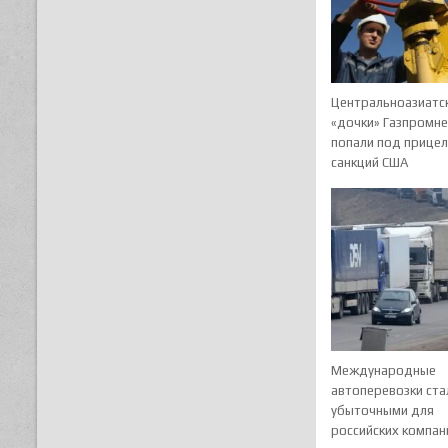
Центральноазиатс
«дочки» Газпромн
попали под прице
санкций США
Международные
автоперевозки ста
убыточными для
российских компан