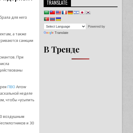
TRANSLATE:
брала для него
Powered by
Translate
ектам, а также
триваются санкции
В Тренде
риантов. При
числа
адействованы
ареи
ПВО
Arrow
пасхальной неделе
ом, чтобы «усыпить
500 воздушным
беспилотников и 30