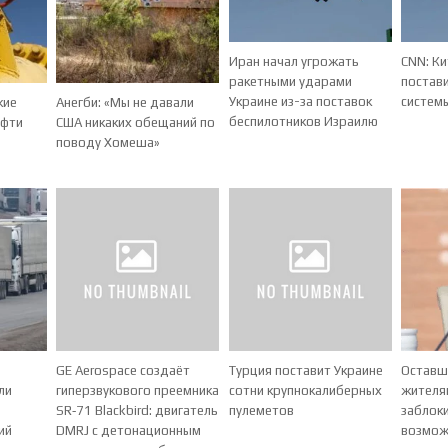
Иран начал угрожать
CNN: Ки
ракетными ударами
постав
Украине из-за поставок
систем
кие
Анегби: «Мы не давали
беспилотников Израилю
ефти
США никаких обещаний по
л
поводу Хомеша»
GE Aerospace создаёт
Турция поставит Украине
Оставш
ли
гиперзвукового преемника
сотни крупнокалиберных
жителя
SR‑71 Blackbird: двигатель
пулеметов
заблок
ий
DMRJ с детонационным
возмож