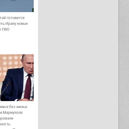
тай готовится
ить Ирану новые
ы ПВО
имся без жилья
м Мариуполя
ировали
ность