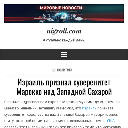
nigroll.com
Актуально каждый день.
POSTED IN
ПОЛИТИКА
Израиль признал суверенитет
Марокко над Западной Сахарой
В письме, адресованном королю Марокко Мухаммеду VI, премьер-
министр Биньямин Нетаниягу уведомил, что
Израиль
признает
суверенитет королевства над Западной Сахарой – территорией,
статус которой остается неясным с колониальных времен.
США
сделали этот шаг в 2020 году и это привело к тому, что Иерусалим