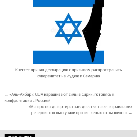
Кнессет принял декларацию с призывом распространить
суверенитет на Иудею и Самарию
Навигация по записям
← «Аль-Ахбар»: США наращивают силы в Сирии, готовясь к
конфронтации с Россией
«Мы против дезертирства»: десятки тысяч израильских
резервистов выступили против левых «отказников» →