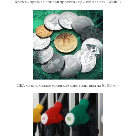
Кремль признал провал проекта «единой валюты БРИКС»
США конфисковали иранские криптоактивы на $500 млн