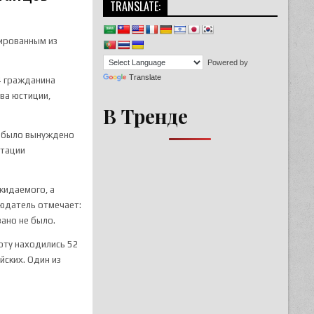
TRANSLATE:
тированным из
Powered by
Translate
4 гражданина
тва юстиции,
В Тренде
о было вынуждено
ртации
жидаемого, а
людатель отмечает:
зано не было.
рту находились 52
йских. Один из