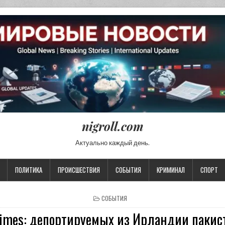
nigroll.com
Актуально каждый день.
ПОЛИТИКА
ПРОИСШЕСТВИЯ
СОБЫТИЯ
КРИМИНАЛ
СПОРТ
POSTED IN
СОБЫТИЯ
 Times: депортируемых из Ирландии пакис