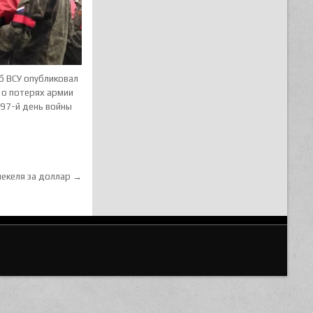
б ВСУ опубликовал
 о потерях армии
497-й день войны
шекеля за доллар →