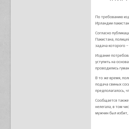
По требованию изд
Ирландии пакистан
Согласно публикац
Пакистана, полице
задача которого –
Издание потребова
уступить на основ
проводились гуман
В то же время, по
подача свиных сос
предполагалось, ч
Сообщается также 
нелегала, в том ч
мужчин был избит, 