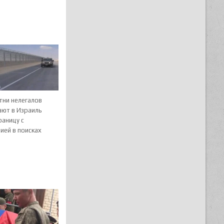
тни нелегалов
ают в Израиль
раницу с
ией в поисках
ы