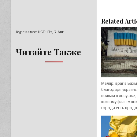
Related Arti
Курс валют
USD
: Пт, 7 Авг.
Читайте Также
Маляр: враг в Бах
благодаря украин
воинам в ловушке,
южному флангу вок
города есть прод