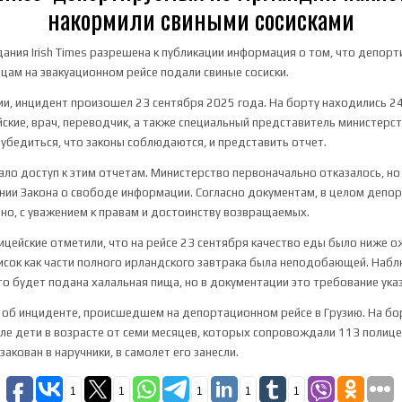
накормили свиными сосисками
ания Irish Times разрешена к публикации информация о том, что депор
цам на эвакуационном рейсе подали свиные сосиски.
ии, инцидент произошел 23 сентября 2025 года. На борту находились 2
йские, врач, переводчик, а также специальный представитель министерс
 убедиться, что законы соблюдаются, и представить отчет.
ло доступ к этим отчетам. Министерство первоначально отказалось, н
ании Закона о свободе информации. Согласно документам, в целом депо
но, с уважением к правам и достоинству возвращаемых.
лицейские отметили, что на рейсе 23 сентября качество еды было ниже о
исок как части полного ирландского завтрака была неподобающей. Наб
то будет подана халальная пища, но в документации это требование ука
об инциденте, происшедшем на депортационном рейсе в Грузию. На бо
исле дети в возрасте от семи месяцев, которых сопровождали 113 полице
закован в наручники, в самолет его занесли.
1
1
1
1
1