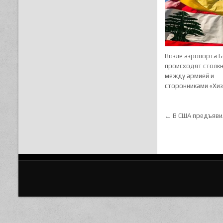
Возле аэропорта 
происходят столк
между армией и
сторонниками «Хи
Навигац
← В США предъявил