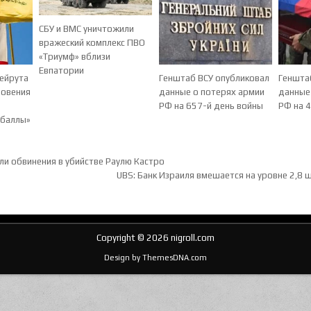
СБУ и ВМС уничтожили
вражеский комплекс ПВО
«Триумф» вблизи
Евпатории
Бейрута
Генштаб ВСУ опубликовал
Геншта
новения
данные о потерях армии
данные
РФ на 657-й день войны
РФ на 
збаллы»
ия по записям
и обвинения в убийстве Раулю Кастро
UBS: Банк Израиля вмешается на уровне 2,8 
Copyright © 2026 nigroll.com
Design by ThemesDNA.com