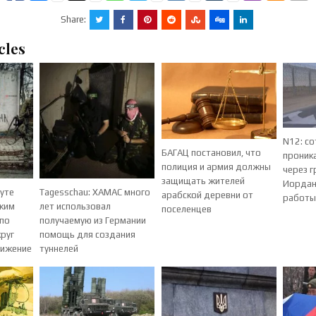
Share:
cles
N12: со
БАГАЦ постановил, что
проник
полиция и армия должны
через г
защищать жителей
Иордан
муте
Tagesschau: ХАМАС много
арабской деревни от
работ
ским
лет использовал
поселенцев
 по
получаемую из Германии
руг
помощь для создания
вижение
туннелей