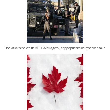
Попытка теракта на КПП «Мецадот», террористка нейтрализована