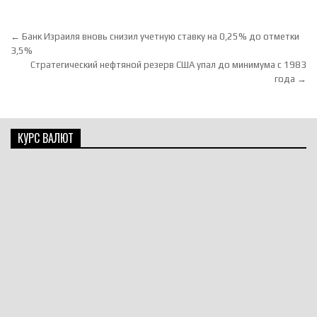
Навигация по записям
← Банк Израиля вновь снизил учетную ставку на 0,25% до отметки
3,5%
Стратегический нефтяной резерв США упал до минимума с 1983
года →
КУРС ВАЛЮТ