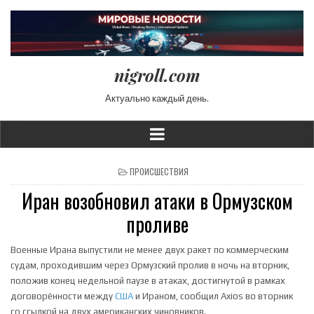
nigroll.com
Актуально каждый день.
POSTED IN
ПРОИСШЕСТВИЯ
Иран возобновил атаки в Ормузском
проливе
Военные Ирана выпустили не менее двух ракет по коммерческим
судам, проходившим через Ормузский пролив в ночь на вторник,
положив конец недельной паузе в атаках, достигнутой в рамках
договорённости между
США
и Ираном, сообщил Axios во вторник
со ссылкой на двух американских чиновников.