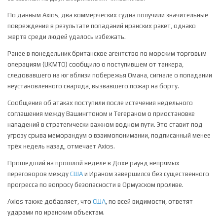
По данным Axios, два коммерческих судна получили значительные
повреждения в результате попаданий иранских ракет, однако
жертв среди людей удалось избежать.
Ранее в понедельник британское агентство по морским торговым
операциям (UKMTO) сообщило о поступившем от танкера,
следовавшего на юг вблизи побережья Омана, сигнале о попадании
неустановленного снаряда, вызвавшего пожар на борту.
Сообщения об атаках поступили после истечения недельного
соглашения между Вашингтоном и Тегераном о приостановке
нападений в стратегически важном водном пути. Это ставит под
угрозу срыва меморандум о взаимопонимании, подписанный менее
трёх недель назад, отмечает Axios.
Прошедший на прошлой неделе в Дохе раунд непрямых
переговоров между
США
и Ираном завершился без существенного
прогресса по вопросу безопасности в Ормузском проливе.
Axios также добавляет, что
США
, по всей видимости, ответят
ударами по иранским объектам.