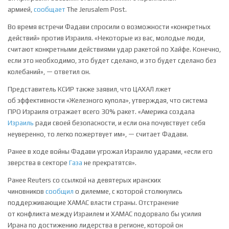
армией,
сообщает
The Jerusalem Post.
Во время встречи Фадави спросили о возможности «конкретных
действий» против Израиля. «Некоторые из вас, молодые люди,
считают конкретными действиями удар ракетой по Хайфе. Конечно,
если это необходимо, это будет сделано, и это будет сделано без
колебаний», — ответил он.
Представитель КСИР также заявил, что ЦАХАЛ лжет
об эффективности «Железного купола», утверждая, что система
ПРО Израиля отражает всего 30% ракет. «Америка создала
Израиль
ради своей безопасности, и если она почувствует себя
неуверенно, то легко пожертвует им», — считает Фадави.
Ранее в ходе войны Фадави угрожал Израилю ударами, «если его
зверства в секторе
Газа
не прекратятся».
Ранее Reuters со ссылкой на девятерых иранских
чиновников
сообщил
о дилемме, с которой столкнулись
поддерживающие ХАМАС власти страны. Отстранение
от конфликта между Израилем и ХАМАС подорвало бы усилия
Ирана по достижению лидерства в регионе, которой он