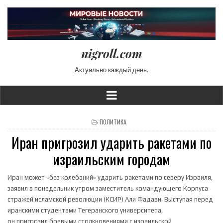
nigroll.com
Актуально каждый день.
POSTED IN
ПОЛИТИКА
Иран пригрозил ударить ракетами по
израильским городам
Иран может «без колебаний» ударить ракетами по северу Израиля,
заявил в понедельник утром заместитель командующего Корпуса
стражей исламской революции (КСИР) Али Фадави. Выступая перед
иранскими студентами Тегеранского университета,
он пригрозил боевыми столкновениями с израильской