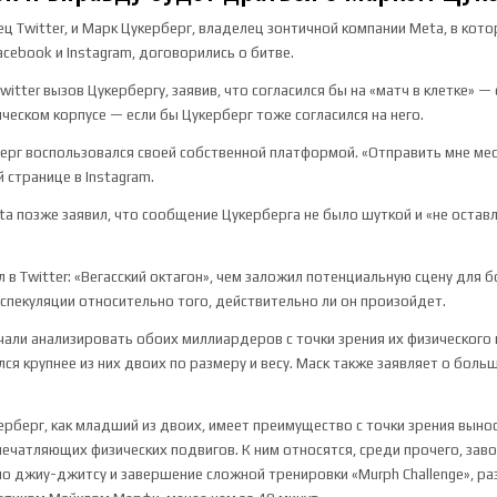
ец Twitter, и Марк Цукерберг, владелец зонтичной компании Meta, в кот
cebook и Instagram, договорились о битве.
witter вызов Цукербергу, заявив, что согласился бы на «матч в клетке» 
ческом корпусе — если бы Цукерберг тоже согласился на него.
ерг воспользовался своей собственной платформой. «Отправить мне ме
й странице в Instagram.
a позже заявил, что сообщение Цукерберга не было шуткой и «не остав
 в Twitter: «Вегасский октагон», чем заложил потенциальную сцену для б
пекуляции относительно того, действительно ли он произойдет.
али анализировать обоих миллиардеров с точки зрения их физического 
лся крупнее из них двоих по размеру и весу. Маск также заявляет о бол
керберг, как младший из двоих, имеет преимущество с точки зрения выно
ечатляющих физических подвигов. К ним относятся, среди прочего, зав
по джиу-джитсу и завершение сложной тренировки «Murph Challenge», р