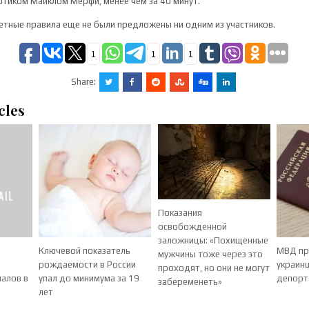
тиком Майклом Мерфи, менее чем за 40 минут.
ретные правила еще не были предложены ни одним из участников.
1
1
1
Share:
cles
Показания
освобожденной
заложницы: «Похищенные
Ключевой показатель
МВД пр
мужчины тоже через это
рождаемости в России
украин
проходят, но они не могут
налов в
упал до минимума за 19
депорт
забеременеть»
лет