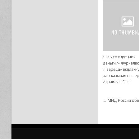
«На что идут мои
деньги?» Журналис
«Гаареца» всплакну
рассказывая о зве
Израиля в Газе
Навигац
← МИД России обви