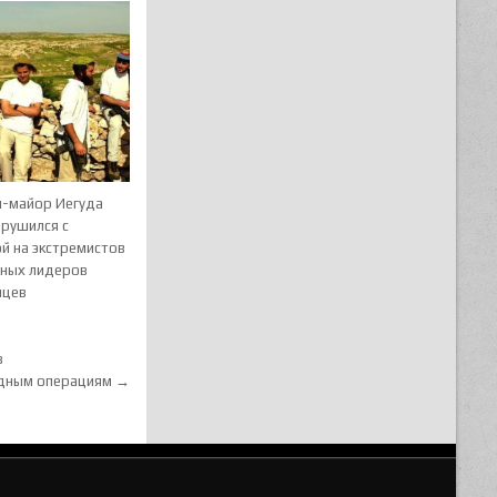
л-майор Иегуда
брушился с
й на экстремистов
вных лидеров
нцев
в
одным операциям →