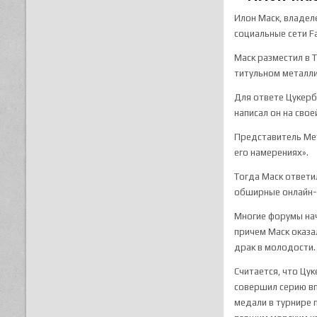
Илон Маск, владел
социальные сети Fa
Маск разместил в T
титульном металли
Для ответе Цукерб
написал он на свое
Представитель Met
его намерениях».
Тогда Маск ответил
обширные онлайн-с
Многие форумы нач
причем Маск оказа
драк в молодости.
Считается, что Цу
совершил серию вп
медали в турнире 