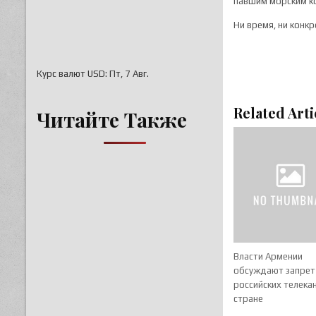
павшим морским ко
Ни время, ни конк
Курс валют
USD
: Пт, 7 Авг.
Related Arti
Читайте Также
Власти Армении
обсуждают запрет
российских телека
стране