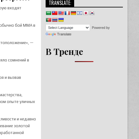
TRANSLATE:
орую входят
— обычно бой ММА в
Powered by
Translate
стоположение», —
В Тренде
ляло сомнений в
оя и вызвав
мастерства,
ьшом опыте уличных
сливости и недавно
оевание золотой
азработанной