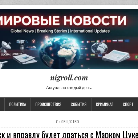
nigroll.com
Актуально каждый день.
ПОЛИТИКА
ПРОИСШЕСТВИЯ
СОБЫТИЯ
КРИМИНАЛ
СПОРТ
POSTED IN
ОБЩЕСТВО
к и вправду будет драться с Марком Цук