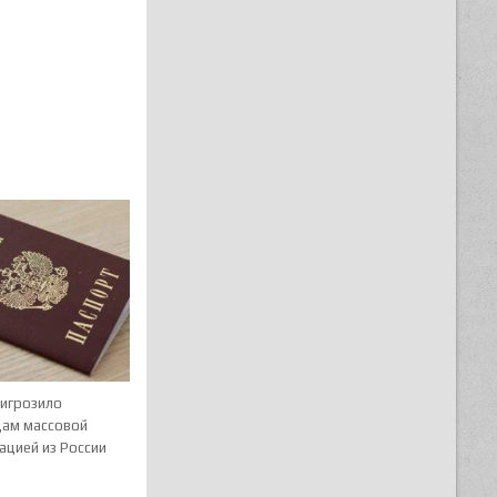
игрозило
цам массовой
ацией из России