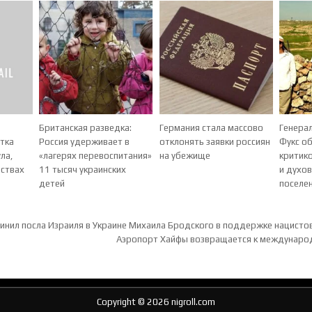
Британская разведка:
Германия стала массово
Генера
тка
Россия удерживает в
отклонять заявки россиян
Фукс о
ла,
«лагерях перевоспитания»
на убежище
критико
рствах
11 тысяч украинских
и духо
детей
поселе
ия по записям
нил посла Израиля в Украине Михаила Бродского в поддержке нацисто
Аэропорт Хайфы возвращается к междунар
Copyright © 2026 nigroll.com