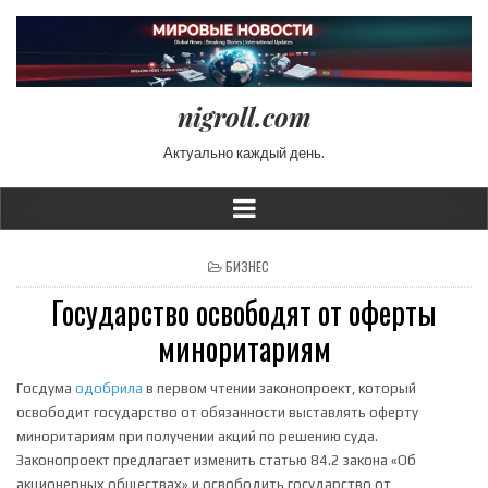
nigroll.com
Актуально каждый день.
POSTED IN
БИЗНЕС
Государство освободят от оферты
миноритариям
Госдума
одобрила
в первом чтении законопроект, который
освободит государство от обязанности выставлять оферту
миноритариям при получении акций по решению суда.
Законопроект предлагает изменить статью 84.2 закона «Об
акционерных обществах» и освободить государство от