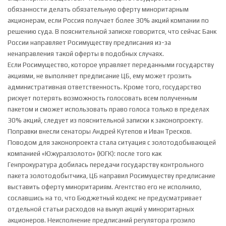
обязанности делать обязательную оферту миноритарным
акционерам, если Россия получает более 30% акций компании по
решению суда. В пояснительной записке говорится, что сейчас Банк
России направляет Росимуществу предписания из-за
ненаправления такой оферты в подобных случаях.
Если Росимущество, которое управляет переданными государству
акциями, не выполняет предписание ЦБ, ему может грозить
административная ответственность. Кроме того, государство
рискует потерять возможность голосовать всем полученным
пакетом и сможет использовать право голоса только в пределах
30% акций, следует из пояснительной записки к законопроекту.
Поправки внесли сенаторы Андрей Кутепов и Иван Тресков.
Поводом для законопроекта стала ситуация с золотодобывающей
компанией «Южуралзолото» (ЮГК): после того как
Генпрокуратура добилась передачи государству контрольного
пакета золотодобытчика, ЦБ направил Росимуществу предписание
выставить оферту миноритариям. Агентство его не исполнило,
сославшись на то, что Бюджетный кодекс не предусматривает
отдельной статьи расходов на выкуп акций у миноритарных
акционеров. Неисполнение предписаний регулятора грозило