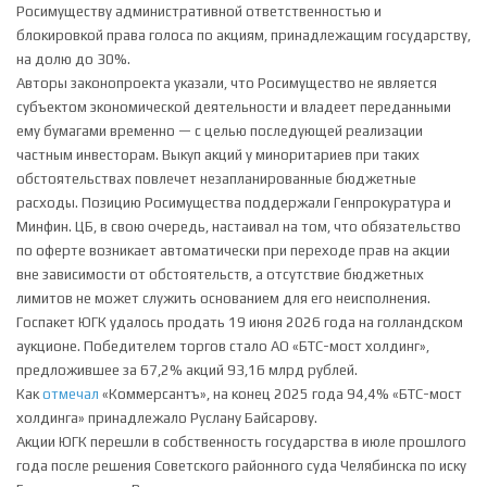
Росимуществу административной ответственностью и
блокировкой права голоса по акциям, принадлежащим государству,
на долю до 30%.
Авторы законопроекта указали, что Росимущество не является
субъектом экономической деятельности и владеет переданными
ему бумагами временно — с целью последующей реализации
частным инвесторам. Выкуп акций у миноритариев при таких
обстоятельствах повлечет незапланированные бюджетные
расходы. Позицию Росимущества поддержали Генпрокуратура и
Минфин. ЦБ, в свою очередь, настаивал на том, что обязательство
по оферте возникает автоматически при переходе прав на акции
вне зависимости от обстоятельств, а отсутствие бюджетных
лимитов не может служить основанием для его неисполнения.
Госпакет ЮГК удалось продать 19 июня 2026 года на голландском
аукционе. Победителем торгов стало АО «БТС-мост холдинг»,
предложившее за 67,2% акций 93,16 млрд рублей.
Как
отмеч
ал
«Коммерсантъ», на конец 2025 года 94,4% «БТС-мост
холдинга» принадлежало Руслану Байсарову.
Акции ЮГК перешли в собственность государства в июле прошлого
года после решения Советского районного суда Челябинска по иску