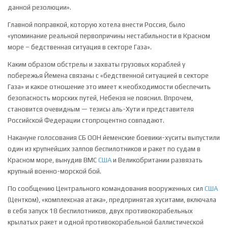
данной резолюции».
Главной поправкой, которую хотела внести Россия, было
«упоминание реальной первопричины нестабильности в Красном
море – бедственная ситуация в секторе Газа».
Каким образом обстрелы и захваты грузовых кораблей у
побережья Йемена связаны с «бедственной ситуацией в секторе
Газа» и какое отношение это имеет к необходимости обеспечить
безопасность морских путей, Небензя не пояснил. Впрочем,
становится очевидным — тезисы аль-Хути и представителя
Российской Федерации стопроцентно совпадают.
Накануне голосования СБ ООН йеменские боевики-хуситы выпустили
один из крупнейших залпов беспилотников и ракет по судам в
Красном море, вынудив ВМС
США
и Великобритании развязать
крупный военно-морской бой.
По сообщению Центрального командования вооруженных сил
США
(Центком), «комплексная атака», предпринятая хуситами, включала
в себя запуск 18 беспилотников, двух противокорабельных
крылатых ракет и одной противокорабельной баллистической