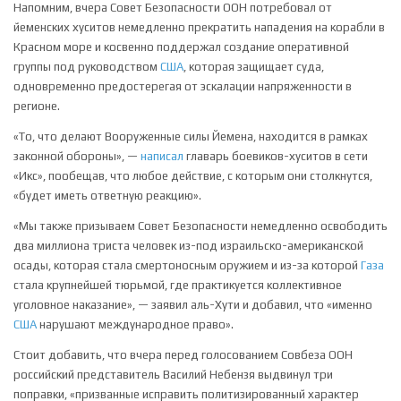
Напомним, вчера Совет Безопасности ООН потребовал от
йеменских хуситов немедленно прекратить нападения на корабли в
Красном море и косвенно поддержал создание оперативной
группы под руководством
США
, которая защищает суда,
одновременно предостерегая от эскалации напряженности в
регионе.
«То, что делают Вооруженные силы Йемена, находится в рамках
законной обороны», —
написал
главарь боевиков-хуситов в сети
«Икс», пообещав, что любое действие, с которым они столкнутся,
«будет иметь ответную реакцию».
«Мы также призываем Совет Безопасности немедленно освободить
два миллиона триста человек из-под израильско-американской
осады, которая стала смертоносным оружием и из-за которой
Газа
стала крупнейшей тюрьмой, где практикуется коллективное
уголовное наказание», — заявил аль-Хути и добавил, что «именно
США
нарушают международное право».
Стоит добавить, что вчера перед голосованием Совбеза ООН
российский представитель Василий Небензя выдвинул три
поправки, «призванные исправить политизированный характер