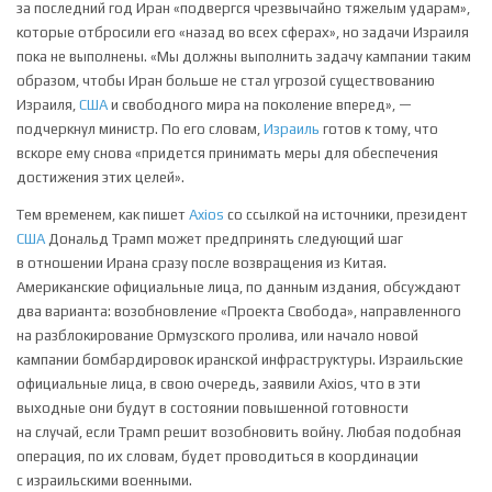
за последний год Иран «подвергся чрезвычайно тяжелым ударам»,
которые отбросили его «назад во всех сферах», но задачи Израиля
пока не выполнены. «Мы должны выполнить задачу кампании таким
образом, чтобы Иран больше не стал угрозой существованию
Израиля,
США
и свободного мира на поколение вперед», —
подчеркнул министр. По его словам,
Израиль
готов к тому, что
вскоре ему снова «придется принимать меры для обеспечения
достижения этих целей».
Тем временем, как пишет
Axios
со ссылкой на источники, президент
США
Дональд Трамп может предпринять следующий шаг
в отношении Ирана сразу после возвращения из Китая.
Американские официальные лица, по данным издания, обсуждают
два варианта: возобновление «Проекта Свобода», направленного
на разблокирование Ормузского пролива, или начало новой
кампании бомбардировок иранской инфраструктуры. Израильские
официальные лица, в свою очередь, заявили Axios, что в эти
выходные они будут в состоянии повышенной готовности
на случай, если Трамп решит возобновить войну. Любая подобная
операция, по их словам, будет проводиться в координации
с израильскими военными.