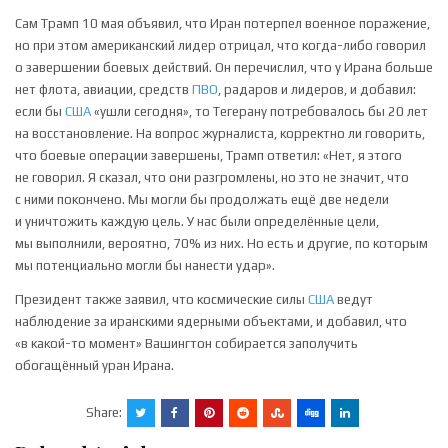
Сам Трамп 10 мая объявил, что Иран потерпел военное поражение,
но при этом американский лидер отрицал, что когда-либо говорил
о завершении боевых действий. Он перечислил, что у Ирана больше
нет флота, авиации, средств
ПВО
, радаров и лидеров, и добавил:
если бы
США
«ушли сегодня», то Тегерану потребовалось бы 20 лет
на восстановление. На вопрос журналиста, корректно ли говорить,
что боевые операции завершены, Трамп ответил: «Нет, я этого
не говорил. Я сказал, что они разгромлены, но это не значит, что
с ними покончено. Мы могли бы продолжать ещё две недели
и уничтожить каждую цель. У нас были определённые цели,
мы выполнили, вероятно, 70% из них. Но есть и другие, по которым
мы потенциально могли бы нанести удар».
Президент также заявил, что космические силы
США
ведут
наблюдение за иранскими ядерными объектами, и добавил, что
«в какой-то момент» Вашингтон собирается заполучить
обогащённый уран Ирана.
Share: