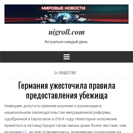
nigroll.com
Актуально каждый день.
POSTED IN
ОБЩЕСТВО
Германия ужесточила правила
предоставления убежища
Немецкие депутаты приняли решение о реализации в
национальном законодательстве миграционной реформы,
одобренной в Евросоюзе в 2024 году. Некоторые положения
принятого в пятницу Бундестагом закона даже более жесткие, чем
на уровне
ЕС
, но при этом мигранты, получившие разрешение на