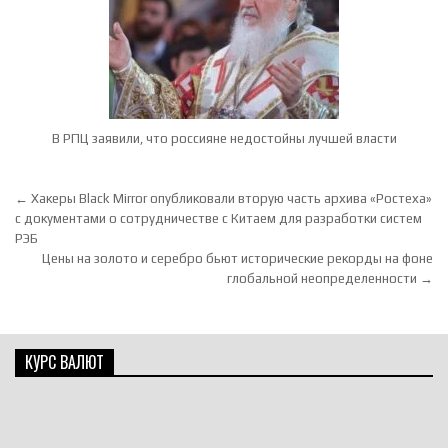
В РПЦ заявили, что россияне недостойны лучшей власти
Навигация по записям
← Хакеры Black Mirror опубликовали вторую часть архива «Ростеха»
с документами о сотрудничестве с Китаем для разработки систем
РЭБ
Цены на золото и серебро бьют исторические рекорды на фоне
глобальной неопределенности →
КУРС ВАЛЮТ