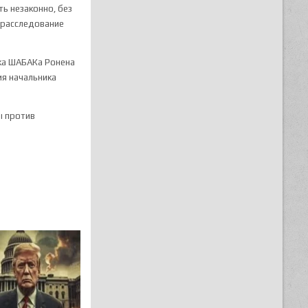
ь незаконно, без
 расследование
ика ШАБАКа Ронена
ия начальника
ы против