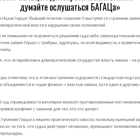
думайте ослушаться БАГАЦа»
 Ицхак Герцог (бывший политик-социалист) выступил со странным заяв
емократической власти в нарушение своих полномочий.
е не помышлял не подчиняться решениям суда либо законодательным н
теля заявил Герцог с трибуны, адресуясь, по всей видимости, к правите
палец.
, что «в еврейском и демократическом государстве власть закона – не 
ры отметили, что в этом выступлении содержится стандартная подтасо
а объединяются в «один флакон» с властью закона, хотя одно к другому 
й суд справедливости регулярно выносит противозаконные постановлен
прямой конфликт с законом для тех, кто это делает.
ступление Герцога лишено практического смысла, поскольку нынешний 
нно из-за того, что судьи действуют незаконно, превышают полномочия
 процедуры.