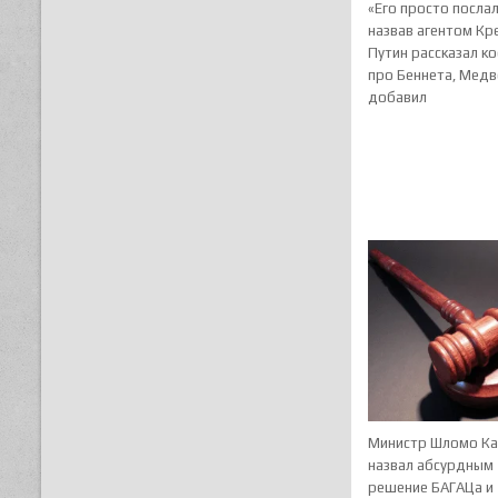
«Его просто послал
назвав агентом Кр
Путин рассказал к
про Беннета, Мед
добавил
Министр Шломо К
назвал абсурдным
решение БАГАЦа и