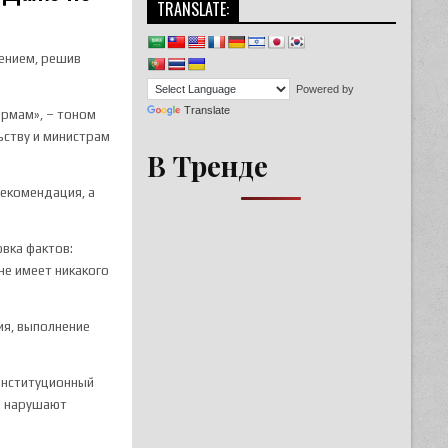
TRANSLATE:
лением, решив
Powered by
Translate
ормам», – тоном
льству и министрам
В Тренде
рекомендация, а
вка фактов:
не имеет никакого
ия, выполнение
конституционный
 и нарушают