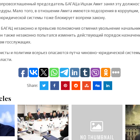
опровозглашенный председатель БАГАЦа Ицхак Амит занял эту должност
уры. Мало того, в отношении Амита имеются подозрения в коррупции,
юридической системы тоже блокирует вопреки закону.
 БАГАЦ незаконно и превысив полномочия отменил увольнение начальн
он также незаконно попытался изменить действующий порядок назначен
ам госслужащих.
исты и политики всерьез опасаются путча чиновно-юридической систем
ласти.
Share:
cles