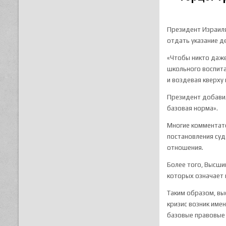
Президент Израиля
отдать указание д
«Чтобы никто даж
школьного воспита
и воздевая кверху 
Президент добавил
базовая норма».
Многие комментато
постановления суд
отношения.
Более того, Высши
которых означает 
Таким образом, вы
кризис возник име
базовые правовые