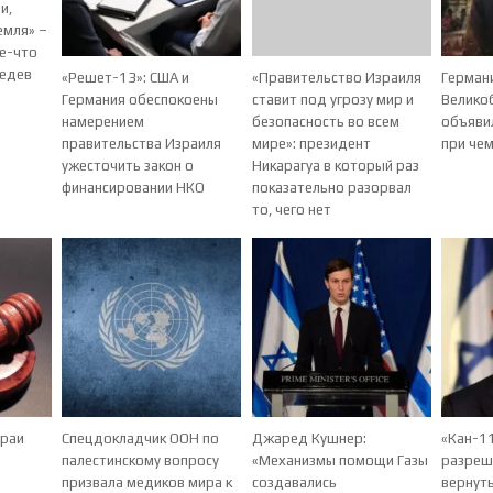
и,
емля» –
ое-что
ведев
«Решет-13»: США и
«Правительство Израиля
Герман
Германия обеспокоены
ставит под угрозу мир и
Велико
намерением
безопасность во всем
объявил
правительства Израиля
мире»: президент
при че
ужесточить закон о
Никарагуа в который раз
финансировании НКО
показательно разорвал
то, чего нет
араи
Спецдокладчик ООН по
Джаред Кушнер:
«Кан-11
палестинскому вопросу
«Механизмы помощи Газы
разреш
призвала медиков мира к
создавались
вернуть