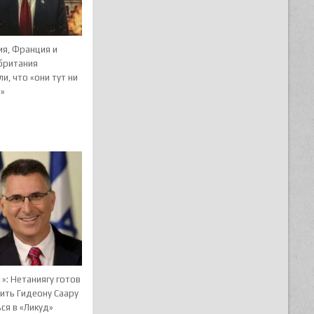
ия, Франция и
британия
и, что «они тут ни
м»
»: Нетаниягу готов
ить Гидеону Саару
ся в «Ликуд»