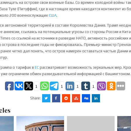
азмещать на острове свои военные базы. Со времен холодной войны та
база Туле (Питуффик), где в настоящее время находится контингент из б
 около 200 военнослужащих
США
.
ся автономной территорией в составе Королевства Дания. Трамп неодн
ее аннексии, ссылаясь на потенциальные угрозы со стороны России и Кита
 Times со ссылкой на источники в разведке НАТО, активность российских 
в острова в последние годы не фиксировалась. Премьер-министр Гренла
ранее четко дал понять, что остров намерен оставаться частью Дании
ктур.
 Трампа о тарифах в
ЕС
рассматривает возможность зеркальных мер. Кро
а уже ограничили обмен разведывательной информацией с Вашингтоном.
1
1
1
1
Share:
cles