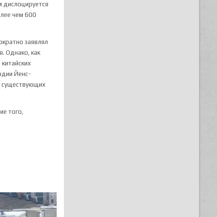
м дислоцируется
олее чем 600
ократно заявлял
я. Однако, как
и китайских
ндии Йенс-
 и существующих
ме того,