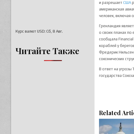
и разрешает
США
р
американская авиа
человек, включая
Гренландия являет
Курс валют
USD
: Сб, 8 Авг.
о своих планах по 
сообщала Financial
кораблей у берего
Читайте Также
Фредерик Нильсен 
союзнических стру
В ответ на угрозы
государства Союз
Related Arti