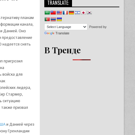
TRANSLATE:
ьтернативу планам
нформации канала,
Powered by
и Данией. Оно
Translate
и предоставление
О надеется снять
В Тренде
мп пригрозил
она
ь войска для
как
опейских лидера,
ир Стармер,
ь ситуацию
е также призвал
США
и Данией через
рону Гренландии