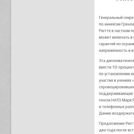
Генеральный секр
по аннексии Гренл
Рютте в частном п
может включать в 
гарантий по ограни
напряженность и 
Эта дипломатическ
ввести 10-процент
по установлению к
участия в учениях
спровоцировавше
поддерживающие с
генсек НАТО Марк
в телефонных разг
Данию воздержать
Предложение Рютт
два года после вс