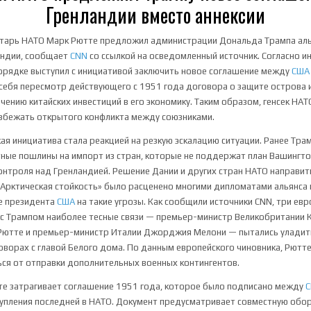
Гренландии вместо аннексии
етарь НАТО Марк Рютте предложил администрации Дональда Трампа ал
андии, сообщает
CNN
со ссылкой на осведомленный источник. Согласно и
орядке выступил с инициативой заключить новое соглашение между
США
себя пересмотр действующего с 1951 года договора о защите острова 
чению китайских инвестиций в его экономику. Таким образом, генсек НАТ
избежать открытого конфликта между союзниками.
ая инициатива стала реакцией на резкую эскалацию ситуации. Ранее Тра
ные пошлины на импорт из стран, которые не поддержат план Вашингт
онтроля над Гренландией. Решение Дании и других стран НАТО направит
 «Арктическая стойкость» было расценено многими дипломатами альянса 
е президента
США
на такие угрозы. Как сообщили источники CNN, три евр
 Трампом наиболее тесные связи — премьер-министр Великобритании К
 Рютте и премьер-министр Италии Джорджия Мелони — пытались уладит
оворах с главой Белого дома. По данным европейского чиновника, Рютт
ся от отправки дополнительных военных контингентов.
е затрагивает соглашение 1951 года, которое было подписано между
тупления последней в НАТО. Документ предусматривает совместную обо