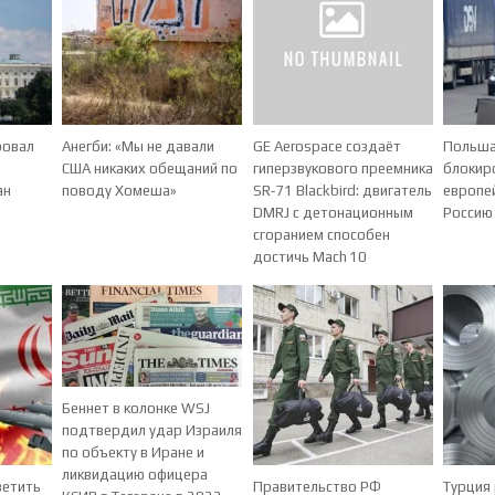
ровал
Анегби: «Мы не давали
GE Aerospace создаёт
Польша
США никаких обещаний по
гиперзвукового преемника
блокир
ан
поводу Хомеша»
SR‑71 Blackbird: двигатель
европей
DMRJ с детонационным
Россию
сгоранием способен
достичь Mach 10
Беннет в колонке WSJ
подтвердил удар Израиля
по объекту в Иране и
ликвидацию офицера
ветить
Правительство РФ
Турция