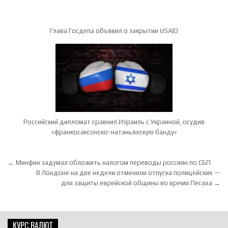
Глава Госдепа объявил о закрытии USAID
Российский дипломат сравнил Израиль с Украиной, осудив
«франкосаксонско-натаньяхскую банду»
Навигация по записям
← Минфин задумал обложить налогом переводы россиян по СБП
В Лондоне на две недели отменили отпуска полицейских —
для защиты еврейской общины во время Песаха →
КУРС ВАЛЮТ