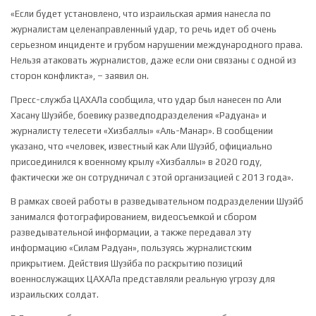
«Если будет установлено, что израильская армия нанесла по
журналистам целенаправленный удар, то речь идет об очень
серьезном инциденте и грубом нарушении международного права.
Нельзя атаковать журналистов, даже если они связаны с одной из
сторон конфликта», – заявил он.
Пресс-служба ЦАХАЛа сообщила, что удар был нанесен по Али
Хасану Шуэйбе, боевику разведподразделения «Радуана» и
журналисту телесети «Хизбаллы» «Аль-Манар». В сообщении
указано, что «человек, известный как Али Шуэйб, официально
присоединился к военному крылу «Хизбаллы» в 2020 году,
фактически же он сотрудничал с этой организацией с 2013 года».
В рамках своей работы в разведывательном подразделении Шуэйб
занимался фотографированием, видеосъемкой и сбором
разведывательной информации, а также передавал эту
информацию «Силам Радуан», пользуясь журналистским
прикрытием. Действия Шуэйба по раскрытию позиций
военнослужащих ЦАХАЛа представляли реальную угрозу для
израильских солдат.