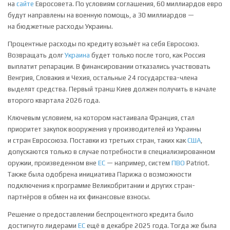
на
сайте
Евросовета. По условиям соглашения, 60 миллиардов евро
будут направлены на военную помощь, а 30 миллиардов —
на бюджетные расходы Украины.
Процентные расходы по кредиту возьмёт на себя Евросоюз.
Возвращать долг
Украина
будет только после того, как Россия
выплатит репарации. В финансировании отказались участвовать
Венгрия, Словакия и Чехия, остальные 24 государства-члена
выделят средства. Первый транш Киев должен получить в начале
второго квартала 2026 года.
Ключевым условием, на котором настаивала Франция, стал
приоритет закупок вооружения у производителей из Украины
и стран Евросоюза. Поставки из третьих стран, таких как
США
,
допускаются только в случае потребности в специализированном
оружии, произведенном вне
ЕС
— например, систем
ПВО
Patriot.
Также была одобрена инициатива Парижа о возможности
подключения к программе Великобритании и других стран-
партнёров в обмен на их финансовые взносы.
Решение о предоставлении беспроцентного кредита было
достигнуто лидерами
ЕС
ещё в декабре 2025 года. Тогда же была