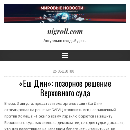
nigroll.com
Актуально каждый день.
POSTED IN
ОБЩЕСТВО
«Еш Дин»: позорное решение
Верховного суда
Вчера, 2 августа, представитель организации «Еш Дин»
отреагировал на решение БАГАЦ отклонить иск, направленный
против Хомеша:
«Пока по всему Израилю борются за защиту
Верховного суда как символа демократии, сегодня судьи доказали,
что для палестинцев на Западном берегу нет ни защитника, ни