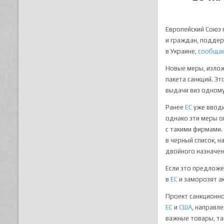
Европейский Союз 
и граждан, подде
в Украине,
сообща
Новые меры, излож
пакета санкций. Эт
выдачи виз одному
Ранее
ЕС
уже вводи
однако эти меры о
с такими фирмами.
в черный список, н
двойного назначен
Если это предложе
в
ЕС
и заморозят а
Проект санкционно
ЕС
и
США
, направл
важные товары, та