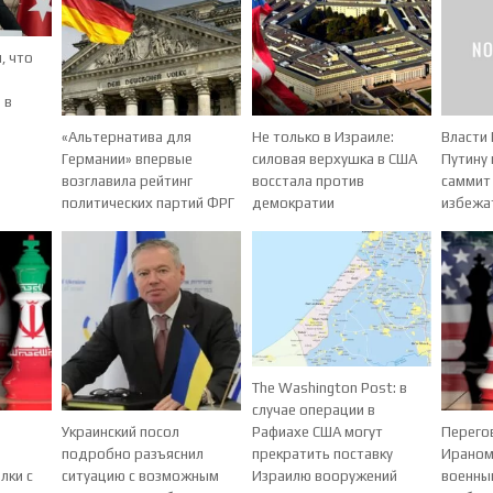
, что
 в
«Альтернатива для
Не только в Израиле:
Власти
Германии» впервые
силовая верхушка в США
Путину 
возглавила рейтинг
восстала против
саммит 
политических партий ФРГ
демократии
избежа
The Washington Post: в
случае операции в
Украинский посол
Перего
Рафиахе США могут
подробно разъяснил
Ираном 
прекратить поставку
лки с
ситуацию с возможным
военны
Израилю вооружений