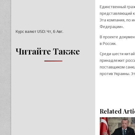
Единственный граж
представляющий ко
Эта компания, по 
Федерации».
Курс валют
USD
: Чт, 6 Авг.
В проекте докумен
в России.
Читайте Также
Среди шести китай
принадлежит росси
поставщиком санкц
против Украины. Э
Related Arti