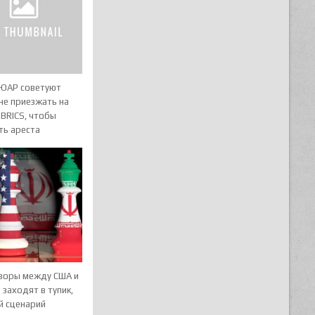
 ЮАР советуют
не приезжать на
BRICS, чтобы
ть ареста
воры между США и
заходят в тупик,
й сценарий