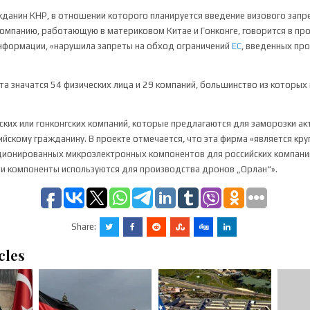
данин КНР, в отношении которого планируется введение визового запре
мпанию, работающую в материковом Китае и Гонконге, говорится в про
информации, «нарушила запреты на обход ограничений
ЕС
, введенных пр
та значатся 54 физических лица и 29 компаний, большинство из которых
ских или гонконгских компаний, которые предлагаются для заморозки ак
йскому гражданину. В проекте отмечается, что эта фирма «является кр
ионированных микроэлектронных компонентов для российских компаний
ти компоненты используются для производства дронов „Орлан“».
Share:
cles