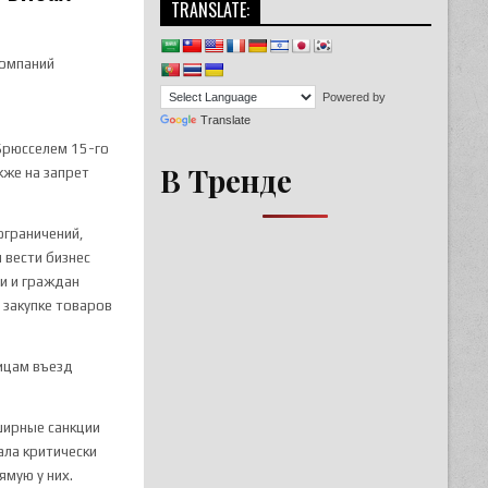
TRANSLATE:
компаний
Powered by
Translate
Брюсселем 15-го
В Тренде
кже на запрет
ограничений,
 вести бизнес
и и граждан
в закупке товаров
лицам въезд
ширные санкции
ала критически
ямую у них.