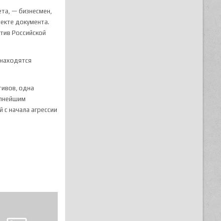
та, — бизнесмен,
екте документа.
отив Российской
 находятся
тивов, одна
упнейшим
 с начала агрессии