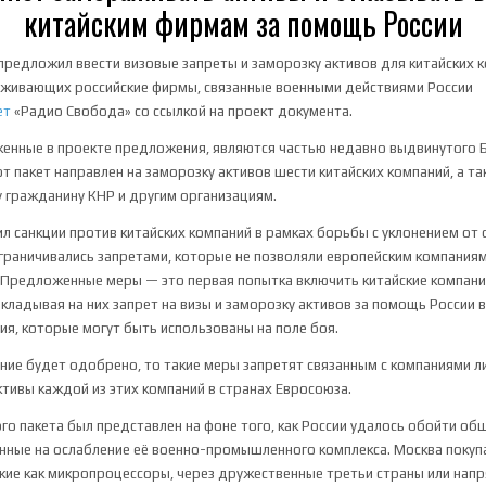
китайским фирмам за помощь России
предложил ввести визовые запреты и заморозку активов для китайских 
рживающих российские фирмы, связанные военными действиями России
ет
«Радио Свобода» со ссылкой на проект документа.
енные в проекте предложения, являются частью недавно выдвинутого 
от пакет направлен на заморозку активов шести китайских компаний, а та
 гражданину КНР и другим организациям.
л санкции против китайских компаний в рамках борьбы с уклонением от 
граничивались запретами, которые не позволяли европейским компаниям
 Предложенные меры — это первая попытка включить китайские компани
акладывая на них запрет на визы и заморозку активов за помощь России 
ия, которые могут быть использованы на поле боя.
ние будет одобрено, то такие меры запретят связанным с компаниями 
ктивы каждой из этих компаний в странах Евросоюза.
го пакета был представлен на фоне того, как России удалось обойти об
енные на ослабление её военно-промышленного комплекса. Москва покуп
кие как микропроцессоры, через дружественные третьи страны или напр